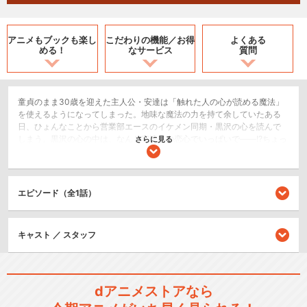
アニメもブックも
楽し
こだわりの機能／
お得
よくある
める！
なサービス
質問
童貞のまま30歳を迎えた主人公・安達は「触れた人の心が読める魔法」
を使えるようになってしまった。地味な魔法の力を持て余していたある
日、ひょんなことから営業部エースのイケメン同期・黒沢の心を読んで
しまう。黒沢の心の中は、なんと安達への恋心でいっぱいで――!?ちょっ
さらに見る
と不思議な魔法の力が巻き起こす、“爽やかイケメン”から“30歳拗らせ童
貞”へのダダ漏れ好意200％ラブコメディ、開幕！
恋愛/ラブコメ
エピソード（全1話）
シリーズ／関連のアニメ作品
キャスト ／ スタッフ
TVアニメ「30歳まで童貞だ
と魔法使いになれる…
dアニメストアなら