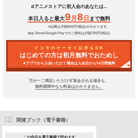
dアニメストアに初入会のあなたは…
9
8
月
日
本日入ると最大
まで無料
※以降は月額660円(税込)がかかります。
App Store/Google Play
でのご契約は月額760円(税込)
ドコモのケータイ以外もOK
はじめての方は初月無料でおためし
※アプリから入会いただく場合は入会日から14日間無料
万が一ご満足いただけず
退会される場合も、
無料期間中なら料金はかかりません。
関連ブック（電子書籍）
この作品を電子書籍で読めます