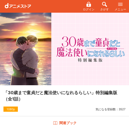
ログイン
さがす
メニュー
「30歳まで童貞だと魔法使いになれるらしい」特別編集版
（全1話）
気になる登録数：
3527
1080p
関連ブック