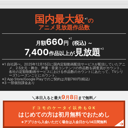
国内最大級
※1
の
アニメ見放題作品数
660
※2
月額
円
(税込) ～
7,400
見放題
※3
作品以上が
1 自社調べ。2025年12月15日に国内定額動画配信サービスが配信していたアニ
メ、2.5次元・舞台、声優・音楽コンテンツの作品数を調査員がカウント。
各社の定額制動画サービスにおける作品数のカウントにあたって、TVシリ
ーズ1シーズンごとにカウント。
2
App Store/Google Play
でのご契約は月額760円(税込)
3 一部個別課金あり
9
8
月
日
＼本日入ると最大
まで無料／
ドコモのケータイ以外もOK
はじめての方は初月無料でおためし
※アプリから入会いただく場合は入会日から14日間無料