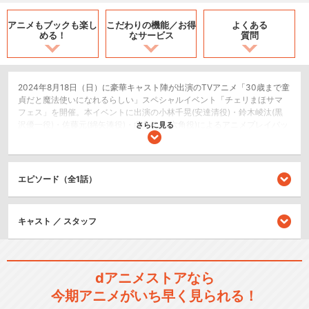
アニメもブックも
楽し
こだわりの機能／
お得
よくある
める！
なサービス
質問
2024年8月18日（日）に豪華キャスト陣が出演のTVアニメ「30歳まで童
貞だと魔法使いになれるらしい」スペシャルイベント「チェリまほサマ
フェス」を開催。本イベントに出演の小林千晃(安達清役)・鈴木崚汰(黒
沢優一役)・佐藤元(綿矢湊役)・白井悠介(六角役)によるアニメプレイバッ
さらに見る
ク企画や、シリーズ構成・金春智子書き下ろし脚本の朗読劇など企画盛
り沢山でお届けいたします！※映像内に「LIVE」表記とございますが、本
映像は生配信時に使用した映像となりますためご了承ください。
エピソード（全1話）
2.5次元舞台
シリーズ／関連のアニメ作品
キャスト ／ スタッフ
TVアニメ「30歳まで童貞だ
と魔法使いになれる…
dアニメストアなら
今期アニメがいち早く見られる！