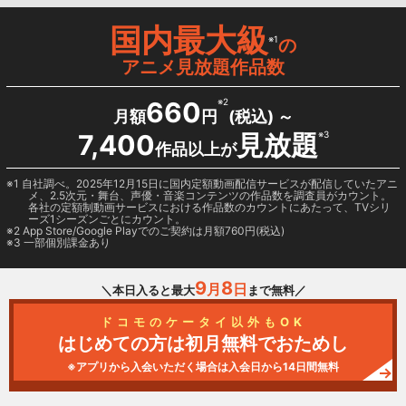
国内最大級
※1
の
アニメ見放題作品数
660
※2
月額
円
(税込) ～
7,400
見放題
※3
作品以上が
1 自社調べ。2025年12月15日に国内定額動画配信サービスが配信していたアニ
メ、2.5次元・舞台、声優・音楽コンテンツの作品数を調査員がカウント。
各社の定額制動画サービスにおける作品数のカウントにあたって、TVシリ
ーズ1シーズンごとにカウント。
2
App Store/Google Play
でのご契約は月額760円(税込)
3 一部個別課金あり
9
8
月
日
＼本日入ると最大
まで無料／
ドコモのケータイ以外もOK
はじめての方は初月無料でおためし
※アプリから入会いただく場合は入会日から14日間無料