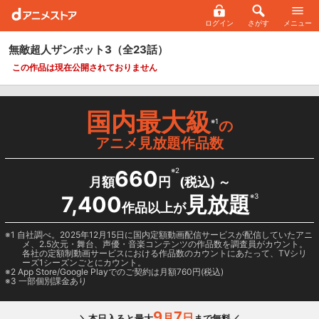
ログイン
さがす
メニュー
無敵超人ザンボット3
（全23話）
この作品は現在公開されておりません
国内最大級
※1
の
アニメ見放題作品数
660
※2
月額
円
(税込) ～
7,400
見放題
※3
作品以上が
1 自社調べ。2025年12月15日に国内定額動画配信サービスが配信していたアニ
メ、2.5次元・舞台、声優・音楽コンテンツの作品数を調査員がカウント。
各社の定額制動画サービスにおける作品数のカウントにあたって、TVシリ
ーズ1シーズンごとにカウント。
2
App Store/Google Play
でのご契約は月額760円(税込)
3 一部個別課金あり
9
7
月
日
＼本日入ると最大
まで無料／