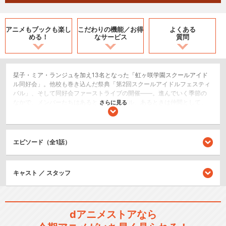
アニメもブックも
楽し
こだわりの機能／
お得
よくある
める！
なサービス
質問
栞子・ミア・ランジュを加え13名となった「虹ヶ咲学園スクールアイド
ル同好会」。他校も巻き込んだ祭典「第2回スクールアイドルフェスティ
バル」、そして同好会ファーストライブの開催――。進んでいく季節の
なかで、メンバーたちはあるときはライバル、あるときは仲間として、
さらに見る
それぞれの想いを胸に活動している。そんな中、2週間の短期留学を終え
てロンドンから帰国した歩夢の隣には、スクールアイドルに憧れる短期
留学生のアイラがいた。栞子をはじめとした同好会のメンバーたちは彼
女の夢を応援するため、スクールアイドル体験プロジェクトを計画す
エピソード（全1話）
る。
ドラマ/青春
キャスト ／ スタッフ
シリーズ／関連のアニメ作品
ラブライブ！
dアニメストアなら