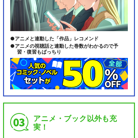
ラブライブ! μ's Go→Go! Lov
eL…
アニメと連動した「作品」レコメンド
アニメの視聴話と連動した巻数がわかるので予
習・復習もばっちり
ラブライブ！μ's Final LoveLi
v…
ラブライブ！サンシャイン!!
Aqours F…
アニメ・ブック以外も充
実！
ラブライブ！サンシャイン!!