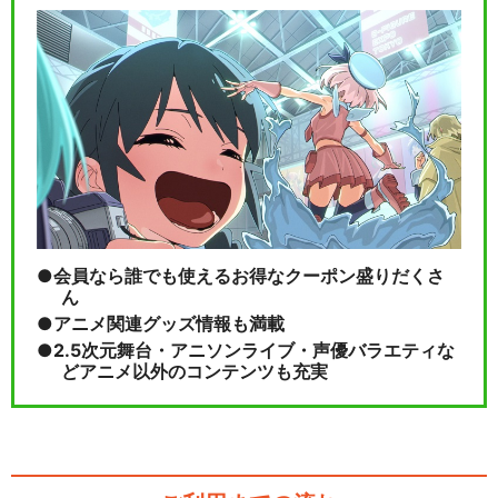
Aqours 2…
ラブライブ！サンシャイン!!
Aqours 3…
会員なら誰でも使えるお得なクーポン盛りだくさ
閉じる
ん
アニメ関連グッズ情報も満載
2.5次元舞台・アニソンライブ・声優バラエティな
どアニメ以外のコンテンツも充実