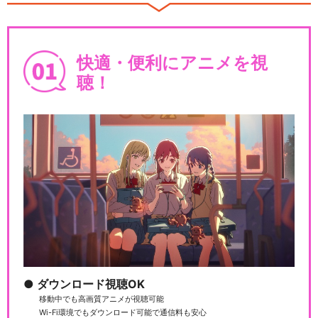
3～15話（B…
快適・便利にアニメを視
ラブライブ！スーパースタ
聴！
ー!!
ラブライブ！スーパースタ
ー!!TVアニメ2期
ラブライブ！スーパースタ
ー!!TVアニメ3期
ダウンロード視聴OK
移動中でも高画質アニメが視聴可能
Wi-Fi環境でもダウンロード可能で通信料も安心