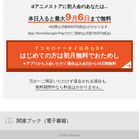
dアニメストアに初入会のあなたは…
9
6
月
日
本日入ると最大
まで無料
※以降は月額660円(税込)がかかります。
App Store/Google Play
でのご契約は月額760円(税込)
ドコモのケータイ以外もOK
はじめての方は初月無料でおためし
※アプリから入会いただく場合は入会日から14日間無料
万が一ご満足いただけず
退会される場合も、
無料期間中なら料金はかかりません。
関連ブック（電子書籍）
(C) NTT DOCOMO