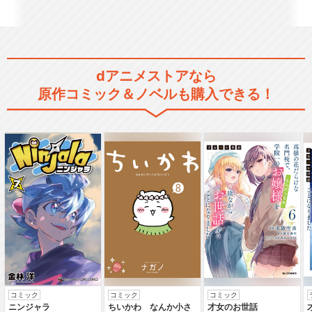
ラブライブ！サンシャイン!!T
Vアニメ2期
dアニメストアなら
原作コミック＆ノベルも購入できる！
ラブライブ！サンシャイン!!T
he Schoo…
ラブライブ！虹ヶ咲学園スク
ールアイドル同好会
ラブライブ！虹ヶ咲学園スク
ールアイドル同好会T…
コミック
コミック
コミック
ニンジャラ
ちいかわ なんか小さ
才女のお世話