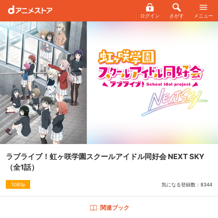
ログイン
さがす
メニュー
ラブライブ！虹ヶ咲学園スクールアイドル同好会 NEXT SKY
（全1話）
気になる登録数：
8344
1080p
関連ブック