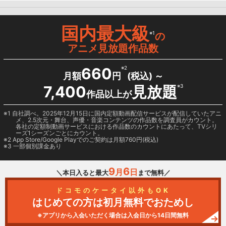
国内最大級
※1
の
アニメ見放題作品数
660
※2
月額
円
(税込) ～
7,400
見放題
※3
作品以上が
1 自社調べ。2025年12月15日に国内定額動画配信サービスが配信していたアニ
メ、2.5次元・舞台、声優・音楽コンテンツの作品数を調査員がカウント。
各社の定額制動画サービスにおける作品数のカウントにあたって、TVシリ
ーズ1シーズンごとにカウント。
2
App Store/Google Play
でのご契約は月額760円(税込)
3 一部個別課金あり
9
6
月
日
＼本日入ると最大
まで無料／
ドコモのケータイ以外もOK
はじめての方は初月無料でおためし
※アプリから入会いただく場合は入会日から14日間無料