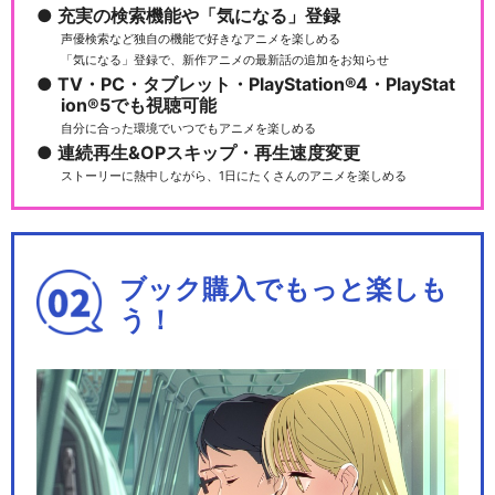
充実の検索機能や「気になる」登録
ラブライブ! μ's First LoveL
声優検索など独自の機能で好きなアニメを楽しめる
i…
「気になる」登録で、新作アニメの最新話の追加をお知らせ
TV・PC・タブレット・PlayStation®4・PlayStat
ion®5でも視聴可能
自分に合った環境でいつでもアニメを楽しめる
連続再生&OPスキップ・再生速度変更
ラブライブ! μ's New Year Lo
ストーリーに熱中しながら、1日にたくさんのアニメを楽しめる
v…
ブック購入でもっと楽しも
ラブライブ! μ's 3rd Anniver
う！
s…
ラブライブ! μ's →NEXT Love
Li…