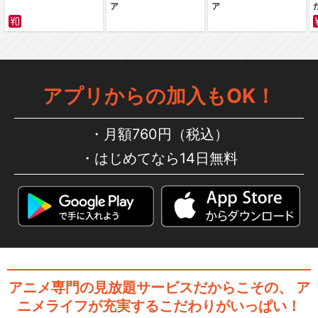
ア
ア
忍たま乱太郎 第26シリーズ
アプリからの加入もOK！
忍たま乱太郎 第29シリーズ
月額760円（税込）
はじめてなら14日無料
忍たま乱太郎 第30シリーズ
忍たま乱太郎 第31シリーズ
アニメ専門の見放題サービスだからこその、
ア
ニメライフが充実するこだわりがいっぱい！