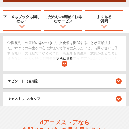
アニメもブックも
楽し
こだわりの機能／
お得
よくある
める！
なサービス
質問
学園⻑先⽣の突然の思いつきで、⽂化祭を開催することが突然決まっ
た。すぐに六年⽣を中⼼に⼤慌てで準備に⼊ったけど、時間が無いし予
算も無い！⽂化祭で何やるの!? 四年も五年も先⽣も、意⾒がまるでまと
まらない！そんな時に学園⻑先⽣が、あるアイデアを思いついちゃった
さらに見る
から、さぁ⼤変！本当にそんなことできるの!? 先輩後輩が協⼒して素敵
な⽂化祭を⽬指す13弾の忍ミュは、ハチャメチャで楽しいぞッ！！さ
ぁ！招待状を⼿に、忍術学園の⽂化祭に出掛けよう！
エピソード（全1話）
2.5次元舞台
シリーズ／関連のアニメ作品
キャスト ／ スタッフ
忍たま乱太郎 第16シリーズ
dアニメストアなら