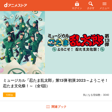
ログイン
さがす
メニュー
ミュージカル「忍たま乱太郎」第13弾 初演 2023～ようこそ！
忍たま文化祭！～
（全1話）
気になる登録数：
3040
1080p
関連ブック