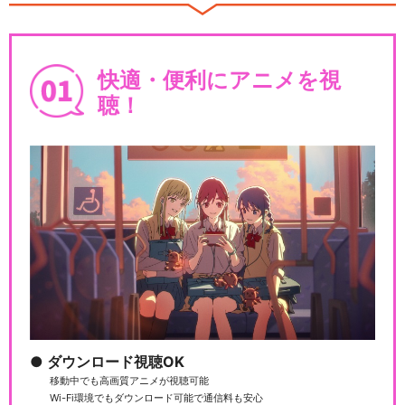
忍たま乱太郎 第32シリーズ
快適・便利にアニメを視
聴！
忍たま乱太郎 第33シリーズ
劇場版アニメ 忍たま乱太郎 忍
術学園 全員出動…
ダウンロード視聴OK
移動中でも高画質アニメが視聴可能
映画 忍たま乱太郎
Wi-Fi環境でもダウンロード可能で通信料も安心