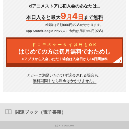
dアニメストアに初入会のあなたは…
9
4
月
日
本日入ると最大
まで無料
※以降は月額660円(税込)がかかります。
App Store/Google Play
でのご契約は月額760円(税込)
ドコモのケータイ以外もOK
はじめての方は初月無料でおためし
※アプリから入会いただく場合は入会日から14日間無料
万が一ご満足いただけず
退会される場合も、
無料期間中なら料金はかかりません。
関連ブック（電子書籍）
(C) NTT DOCOMO