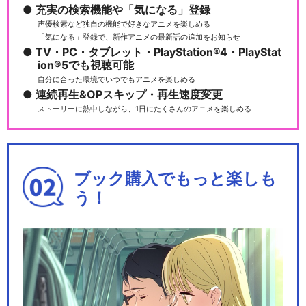
充実の検索機能や「気になる」登録
声優検索など独自の機能で好きなアニメを楽しめる
「気になる」登録で、新作アニメの最新話の追加をお知らせ
TV・PC・タブレット・PlayStation®4・PlayStat
ion®5でも視聴可能
劇場版 忍たま乱太郎 ドクタケ
自分に合った環境でいつでもアニメを楽しめる
忍者隊最強の軍師
連続再生&OPスキップ・再生速度変更
ストーリーに熱中しながら、1日にたくさんのアニメを楽しめる
忍たま乱太郎の宇宙大冒険wit
ブック購入でもっと楽しも
hコズミックフロ…
う！
忍たま乱太郎の宇宙大冒険wit
hコズミックフロ…