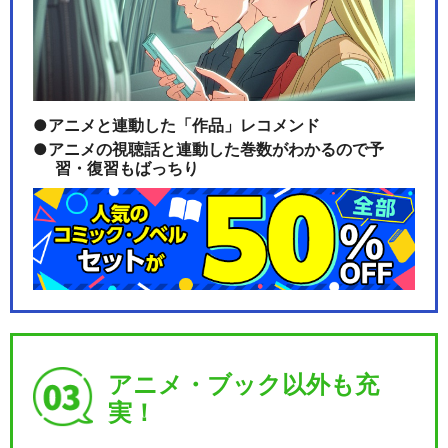
忍たま乱太郎の宇宙大冒険wit
hコズミックフロ…
アニメと連動した「作品」レコメンド
アニメの視聴話と連動した巻数がわかるので予
忍たま乱太郎の宇宙大冒険wit
習・復習もばっちり
hコズミックフロ…
ミュージカル「忍たま乱太
郎」第5弾～新たなる敵…
アニメ・ブック以外も充
ミュージカル「忍たま乱太
実！
郎」第6弾～凶悪なる幻…