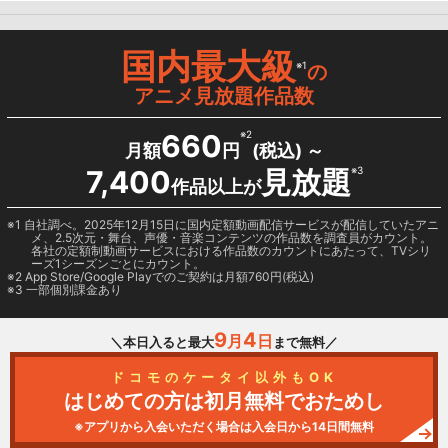
国内最大級
※1
の
アニメ見放題作品数
660
※2
月額
円
(税込) ～
7,400
見放題
※3
作品以上が
1 自社調べ。2025年12月15日に国内定額動画配信サービスが配信していたアニ
メ、2.5次元・舞台、声優・音楽コンテンツの作品数を調査員がカウント。
各社の定額制動画サービスにおける作品数のカウントにあたって、TVシリ
ーズ1シーズンごとにカウント。
2
App Store/Google Play
でのご契約は月額760円(税込)
3 一部個別課金あり
9
4
月
日
＼本日入ると最大
まで無料／
ドコモのケータイ以外もOK
はじめての方は初月無料でおためし
※アプリから入会いただく場合は入会日から14日間無料