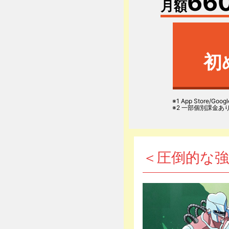
66
月額
初
※1
App Store/Googl
※2 一部個別課金あ
＜圧倒的な