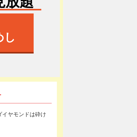
見放題
めし
＞
ダイヤモンドは砕け