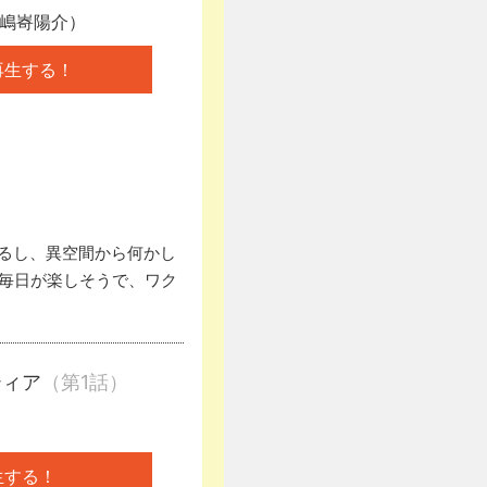
嶋㟢陽介）
再生する！
るし、異空間から何かし
毎日が楽しそうで、ワク
ティア
（第1話）
生する！