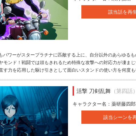
該当話を再
もパワーがスタープラチナに匹敵する上に、自分以外のあらゆるも
ヤモンド！戦闘では頭もきれるため特殊な攻撃への対応力が凄まじ
直す力を応用した駆け引きとして面白いスタンドの使い方を何度も
活撃 刀剣乱舞
（第四話
キャラクター名：薬研藤四郎
該当シーンを