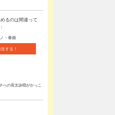
求めるのは間違って
話）
ノ・春姫
再生する！
チへの長文詠唱がかっこ
）