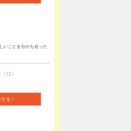
しいことを分かち合った
件
（12）
生する！