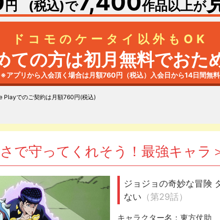
0
7,400
円
(税込)で
作品以上が
ドコモのケータイ以外もOK
めての方は初月無料で
おた
※アプリから入会頂く場合は月額760円（税込）
入会日から14日間無料
e Play
でのご契約は月額760円(税込)
り
強さで守ってくれそう！最強キャラ
ジョジョの奇妙な冒険 
ない
（第29話）
キャラクター名：東方仗助