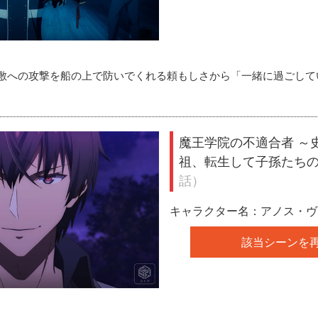
敷への攻撃を船の上で防いでくれる頼もしさから「一緒に過ごして
魔王学院の不適合者 ～
祖、転生して子孫たち
話）
キャラクター名：アノス・ヴ
該当シーンを