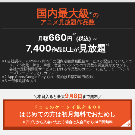
国内最大級
※1
の
アニメ見放題作品数
660
※2
月額
円
(税込) ～
7,400
見放題
※3
作品以上が
1 自社調べ。2025年12月15日に国内定額動画配信サービスが配信していたアニ
メ、2.5次元・舞台、声優・音楽コンテンツの作品数を調査員がカウント。
各社の定額制動画サービスにおける作品数のカウントにあたって、TVシリ
ーズ1シーズンごとにカウント。
2
App Store/Google Play
でのご契約は月額760円(税込)
3 一部個別課金あり
9
8
月
日
＼本日入ると最大
まで無料／
ドコモのケータイ以外もOK
はじめての方は初月無料でおためし
※アプリから入会いただく場合は入会日から14日間無料