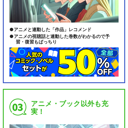
ミュージカル『刀剣乱舞』 ～
葵咲本紀～
アニメと連動した「作品」レコメンド
アニメの視聴話と連動した巻数がわかるので予
習・復習もばっちり
ミュージカル『刀剣乱舞』 歌
合 乱舞狂乱 20…
ミュージカル『刀剣乱舞』 髭
切膝丸 双騎出陣 …
アニメ・ブック以外も充
実！
ミュージカル『刀剣乱舞』 ～
幕末天狼傳～(20…