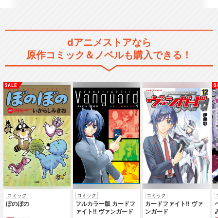
巻～
dアニメストアなら
原作コミック＆ノベルも購入できる！
ミュージカル『刀剣乱舞』 ～
阿津賀志山異聞～
ミュージカル『刀剣乱舞』 ～
幕末天狼傳～
ミュージカル『刀剣乱舞』 ～
真剣乱舞祭2016～
コミック
コミック
コミック
ぼのぼの
フルカラー版 カードフ
カードファイト‼ ヴァ
ァイト‼ ヴァンガード
ンガード