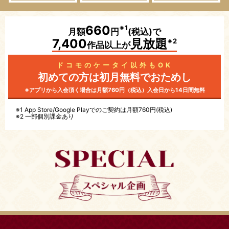
660
※1
月額
円
(税込)で
7,400
見放題
※2
作品以上が
ドコモのケータイ以外もOK
初めての方は初月無料で
おためし
※アプリから入会頂く場合は月額760円（税込）
入会日から14日間無料
※1
App Store/Google Play
でのご契約は月額760円(税込)
※2 一部個別課金あり