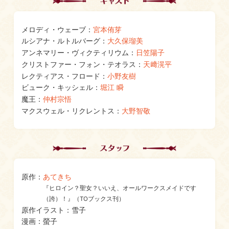
メロディ・ウェーブ：
宮本侑芽
ルシアナ・ルトルバーグ：
大久保瑠美
アンネマリー・ヴィクティリウム：
日笠陽子
クリストファー・フォン・テオラス：
天﨑滉平
レクティアス・フロード：
小野友樹
ビューク・キッシェル：
堀江 瞬
魔王：
仲村宗悟
マクスウェル・リクレントス：
大野智敬
原作：
あてきち
『ヒロイン？聖女？いいえ、オールワークスメイドです
（誇）！』（TOブックス刊）
原作イラスト：雪子
漫画：螢子