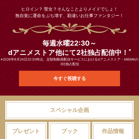
ヒロイン？ 聖女？そんなことよりメイドでしょ！
無自覚に運命をぶち壊す、勘違いお仕事ファンタジー！
毎週水曜22:30～
※
dアニメストア他にて2社独占配信中！
※2026年6月24日22:30時点、定額制動画配信サービスにおける
dアニメストア
・
ABEMA
の
2社独占配信
今すぐ視聴する
スペシャル企画
プレゼント
ブック
作品情報