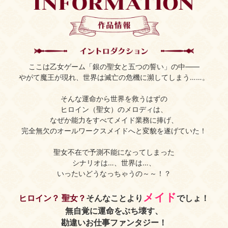
ここは乙女ゲーム
「銀の聖女と五つの誓い」の中――
やがて魔王が現れ、
世界は滅亡の危機に瀕してしまう……。
そんな運命から世界を救うはずの
ヒロイン（聖女）のメロディは、
なぜか能力をすべてメイド業務に捧げ、
完全無欠のオールワークスメイドへと
変貌を遂げていた！
聖女不在で予測不能になってしまった
シナリオは…、世界は…、
いったいどうなっちゃうの～～！？
メイド
ヒロイン？ 聖女？
そんなことより
でしょ！
無自覚に運命をぶち壊す、
勘違いお仕事ファンタジー！