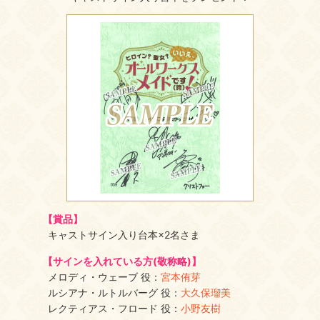
【賞品】
キャストサイン入り台本×2名さま
【サインを入れている方(敬称略)】
メロディ・ウェーブ 役：
宮本侑芽
ルシアナ・ルトルバーグ 役：
大久保瑠美
レクティアス・フロード 役：
小野友樹