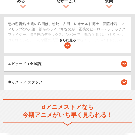
める！
なサービス
質問
悪の秘密結社 鷹の爪団は、総統・吉田・レオナルド博士・菩薩峠君・フ
ィリップの5人組。彼らのライバルなのが、正義のヒーロー・デラックス
ファイター。得意技のデラックスボンバーで、鷹の爪団はいつもやっつ
けられている。そんな鷹の爪団は、おカネがなくて、アルバイトにいそ
さらに見る
がしい毎日だけど、夢は大きく世界征服！その夢のために、NHK E テレ
「ビットワールド」に登場、それが「鷹の爪 NEO」！
コメディ/ギャグ
エピソード（全10話）
ショート
キャスト ／ スタッフ
シリーズ／関連のアニメ作品
秘密結社 鷹の爪
dアニメストアなら
今期アニメがいち早く見られる！
秘密結社 鷹の爪 カウントダウ