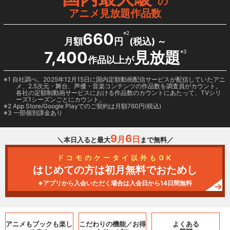
の
アニメ見放題作品数
660
※2
月額
円
(税込) ～
7,400
見放題
※3
作品以上が
1 自社調べ。2025年12月15日に国内定額動画配信サービスが配信していたアニ
メ、2.5次元・舞台、声優・音楽コンテンツの作品数を調査員がカウント。
各社の定額制動画サービスにおける作品数のカウントにあたって、TVシリ
ーズ1シーズンごとにカウント。
2
App Store/Google Play
でのご契約は月額760円(税込)
3 一部個別課金あり
9
6
月
日
＼本日入ると最大
まで無料／
ドコモのケータイ以外もOK
はじめての方は初月無料でおためし
※アプリから入会いただく場合は入会日から14日間無料
アニメもブックも
楽し
こだわりの機能／
お得
よくある