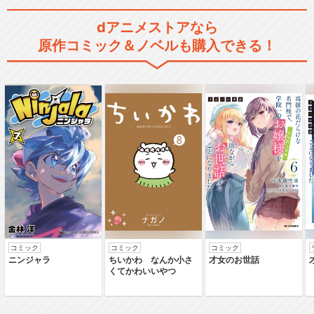
dアニメストアなら
秘密結社 鷹の爪 GT
原作コミック＆ノベルも購入できる！
秘密結社 鷹の爪 THE MOVIE
～総統は…
秘密結社 鷹の爪 THE MOVIE
Ⅱ～私…
コミック
コミック
コミック
ニンジャラ
ちいかわ なんか小さ
才女のお世話
くてかわいいやつ
秘密結社 鷹の爪 THE MOVIE
Ⅲ～h…