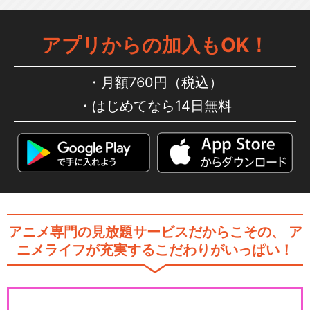
アプリからの加入もOK！
鷹の爪 THE MOVIE 4 ～カス
ペルスキ…
月額760円（税込）
はじめてなら14日無料
閉じる
アニメ専門の見放題サービスだからこその、
ア
ニメライフが充実するこだわりがいっぱい！