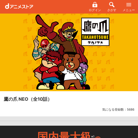
ログイン
さがす
メニュー
鷹の爪 NEO
（全10話）
気になる登録数：
5686
国内最大級
※1