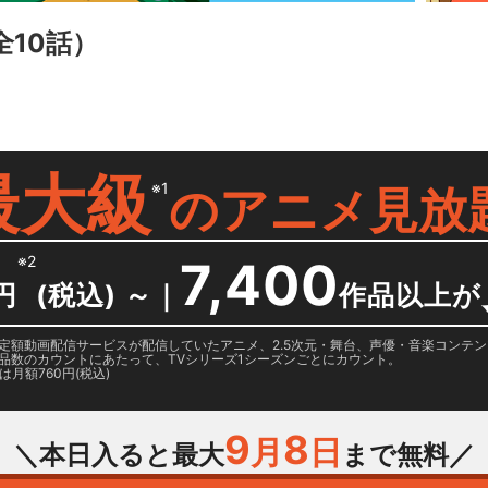
全10話）
最大級
※1
の
アニメ見放
※2
7,400
円
(税込) ～
｜
作品以上が
日に国内定額動画配信サービスが配信していたアニメ、2.5次元・舞台、声優・音楽コン
品数のカウントにあたって、TVシリーズ1シーズンごとにカウント。
月額760円(税込)
9
8
月
日
＼本日入ると最大
まで無料／