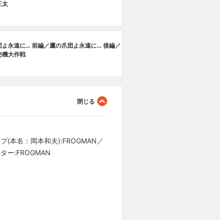
三太
8
団よ永遠に… 前編／鷹の爪団よ永遠に… 後編／
売機大作戦
(本名：岡本和夫):FROGMAN／
ー:FROGMAN