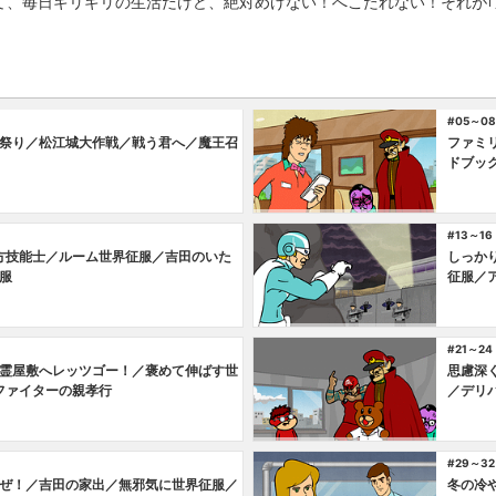
、毎日ギリギリの生活だけど、絶対めげない！へこたれない！それが｢鷹
#05～08
祭り／松江城大作戦／戦う君へ／魔王召
ファミ
ドブッ
#13～16
方技能士／ルーム世界征服／吉田のいた
しっか
服
征服／
#21～24
霊屋敷へレッツゴー！／褒めて伸ばす世
思慮深
ファイターの親孝行
／デリ
#29～32
ぜ！／吉田の家出／無邪気に世界征服／
冬の冷