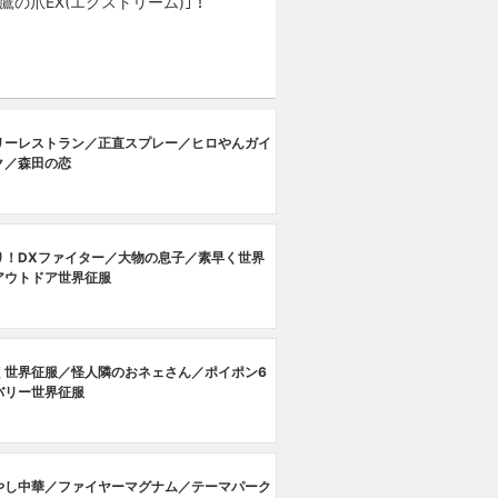
の爪EX(エクストリーム)｣！
リーレストラン／正直スプレー／ヒロやんガイ
ク／森田の恋
り！DXファイター／大物の息子／素早く世界
アウトドア世界征服
く世界征服／怪人隣のおネェさん／ポイポン6
バリー世界征服
やし中華／ファイヤーマグナム／テーマパーク