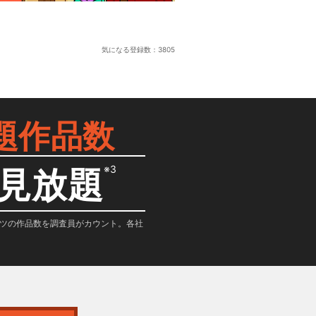
気になる登録数：
3805
題作品数
※3
見放題
テンツの作品数を調査員がカウント。各社