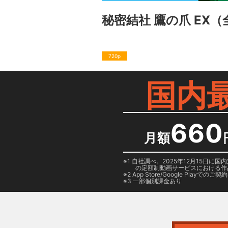
秘密結社 鷹の爪 EX
（
720p
国内
660
月額
1 自社調べ。2025年12月15
の定額制動画サービスにおける作
2
App Store/Google Play
でのご契約は
3 一部個別課金あり