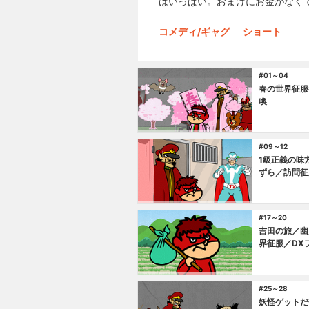
はいっぱい。おまけにお金がなくて
コメディ/ギャグ
ショート
#01～04
春の世界征服
喚
#09～12
1級正義の味
ずら／訪問征
#17～20
吉田の旅／幽
界征服／DX
#25～28
妖怪ゲットだ