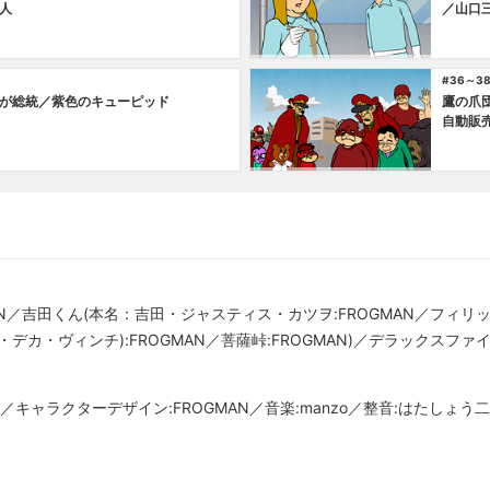
人
／山口
#36～3
が総統／紫色のキューピッド
鷹の爪
自動販
AN／吉田くん(本名：吉田・ジャスティス・カツヲ:FROGMAN／フィリップ
カ・ヴィンチ):FROGMAN／菩薩峠:FROGMAN)／デラックスファイタ
AN／キャラクターデザイン:FROGMAN／音楽:manzo／整音:はたしょう二