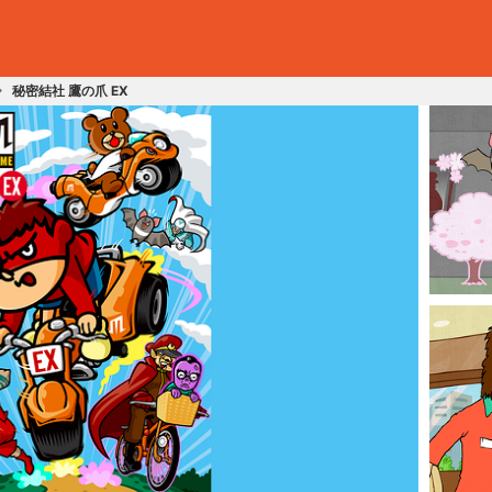
秘密結社 鷹の爪 EX