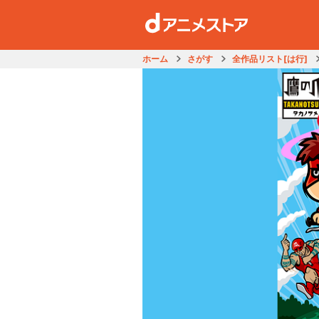
ホーム
さがす
全作品リスト[は行]