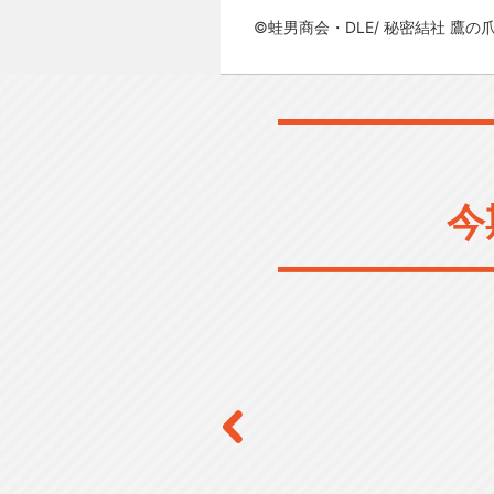
©蛙男商会・DLE/ 秘密結社 鷹の
今