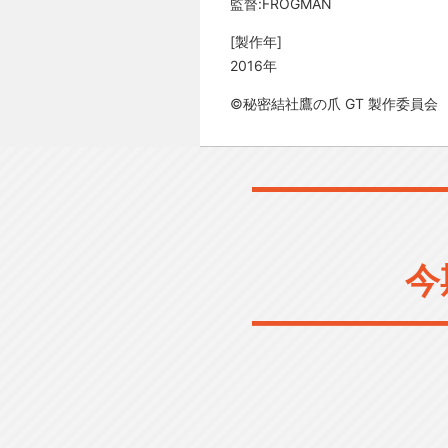
監督:FROGMAN
[製作年]
2016年
©秘密結社鷹の爪 GT 製作委員会
今