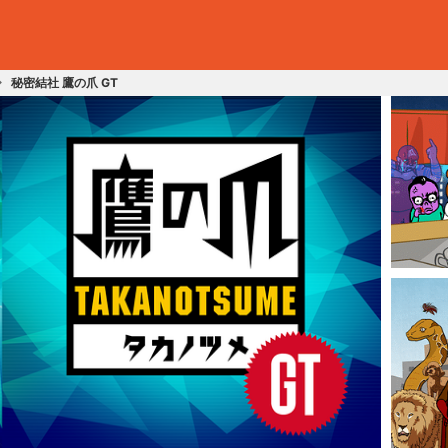
秘密結社 鷹の爪 GT