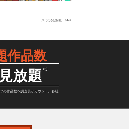
気になる登録数：
3447
題作品数
※3
見放題
テンツの作品数を調査員がカウント。各社