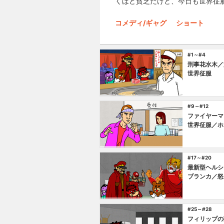
くほど貧乏だけど、今日も世界征
コメディ/ギャグ
ショート
#1～#4
刑事花水木／
世界征服
#9～#12
ファイヤーマ
世界征服／ホ
#17～#20
最新型ヘルシ
ブランカ／怒
#25～#28
フィリップの