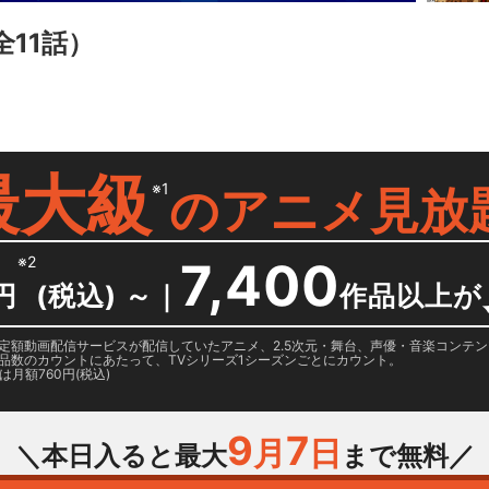
全11話）
最大級
※1
の
アニメ見放
※2
7,400
円
(税込) ～
｜
作品以上が
日に国内定額動画配信サービスが配信していたアニメ、2.5次元・舞台、声優・音楽コン
品数のカウントにあたって、TVシリーズ1シーズンごとにカウント。
月額760円(税込)
9
7
月
日
＼本日入ると最大
まで無料／