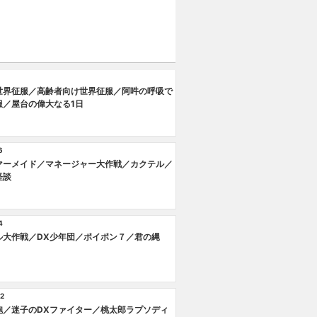
世界征服／高齢者向け世界征服／阿吽の呼吸で
服／屋台の偉大なる1日
6
マーメイド／マネージャー大作戦／カクテル／
怪談
4
ル大作戦／DX少年団／ポイポン７／君の縄
2
砲／迷子のDXファイター／桃太郎ラプソディ