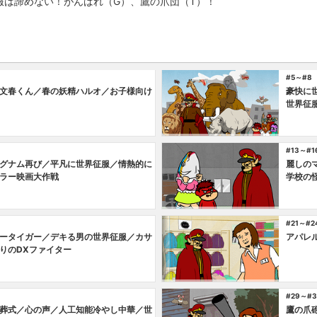
服は諦めない！がんばれ（G）、鷹の爪団（T）！
#5～#8
文春くん／春の妖精ハルオ／お子様向け
豪快に
世界征
#13～#1
グナム再び／平凡に世界征服／情熱的に
麗しの
ラー映画大作戦
学校の
#21～#2
ータイガー／デキる男の世界征服／カサ
アパレ
りのDXファイター
#29～#3
葬式／心の声／人工知能冷やし中華／世
鷹の爪