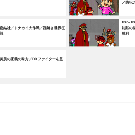
／防犯
#37～#3
密結社／トナカイ大作戦／謎解き世界征
沈黙の
戦
勝利
美肌の正義の味方／DXファイターを監