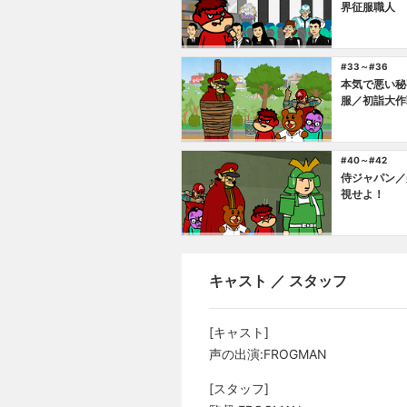
界征服職人
#33～#36
本気で悪い秘
服／初詣大作
#40～#42
侍ジャパン／
視せよ！
キャスト ／ スタッフ
[キャスト]
声の出演:FROGMAN
[スタッフ]