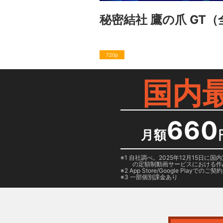
秘密結社 鷹の爪 GT
（
720p
国内
660
月額
1 自社調べ。2025年12月15
の定額制動画サービスにおける作
2
App Store/Google Play
でのご契約は
3 一部個別課金あり