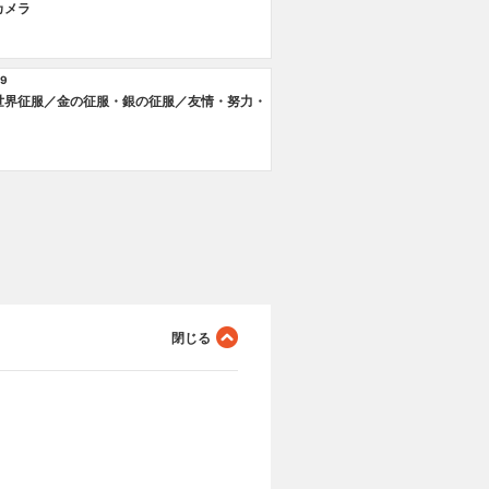
カメラ
9
世界征服／金の征服・銀の征服／友情・努力・