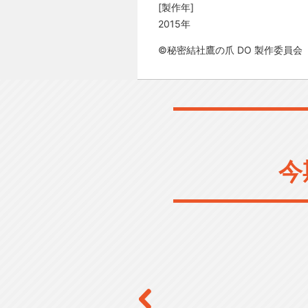
[製作年]
2015年
©秘密結社鷹の爪 DO 製作委員会
今