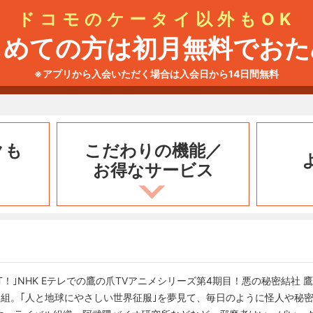
ドコモのケータイ以外もOK
じめての方は初月無料でおた
※アプリから入会いただく場合は入会日から14日間無料
クも
こだわりの機能／
お得なサービス
O IT！｣NHK Eテレでの鷹の爪TVアニメシリーズ第4期目！悪の秘密結
人組。｢人と地球にやさしい世界征服｣を夢見て、毎日のように怪人や秘