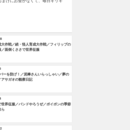
おまけにお金がなくて、毎日ギリギ
8
成大作戦／続・怪人育成大作戦／フィリップの
服／面倒くささで世界征服
6
ンバーを防げ！／泥棒さんいらっしゃい／夢の
／アサガオの観察日記
4
で世界征服／バンドやろうぜ／ポイポンの季節
奴ら
2