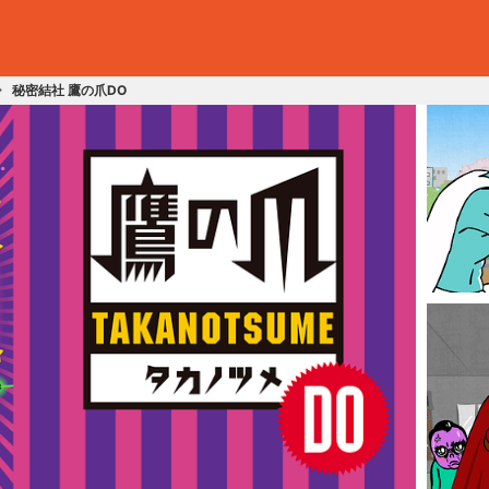
秘密結社 鷹の爪DO