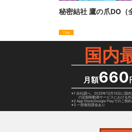
秘密結社 鷹の爪DO
（
720p
国内
660
月額
1 自社調べ。2025年12月15
の定額制動画サービスにおける作
2
App Store/Google Play
でのご契約は
3 一部個別課金あり