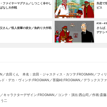
・ファイヤーマグナム／しつこく冷やし
失恋で
ぱなし大作戦
ビス
#36～#
父さん／怪人後輩の彼女／魚釣り大作戦
さらば
デナシ
AN／吉田くん 本名：吉田・ジャスティス・カツヲ:FROGMAN／フィリ
・デカ・ヴィンチ:FROGMAN／菩薩峠:FROGMAN／デラックスファイ
GMAN／キャラクターデザイン:FROGMAN／コンテ・演出:西山司／作画
ょう二