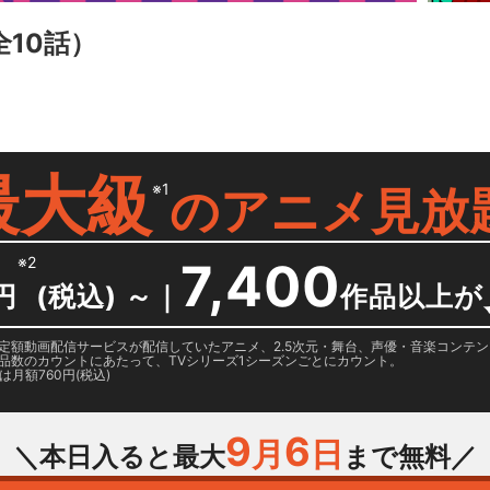
全10話）
最大級
※1
の
アニメ見放
※2
7,400
円
(税込) ～
｜
作品以上が
日に国内定額動画配信サービスが配信していたアニメ、2.5次元・舞台、声優・音楽コン
品数のカウントにあたって、TVシリーズ1シーズンごとにカウント。
月額760円(税込)
9
6
月
日
＼本日入ると最大
まで無料／