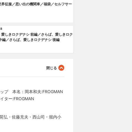
世界征服／思い出の機関車／福袋／セルフサー
38
、愛しきロクデナシ 前編／さらば、愛しきロク
 中編／さらば、愛しきロクデナシ 後編
ップ 本名：岡本和夫:FROGMAN
ター:FROGMAN
:斎藤晃弘・佐藤充夫・西山司・堀内小