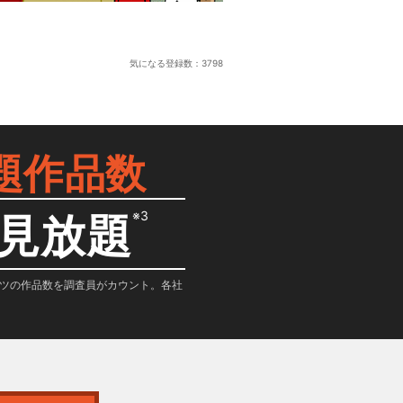
気になる登録数：
3798
題作品数
※3
見放題
テンツの作品数を調査員がカウント。各社