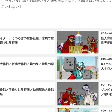
や、ライバル組織・阿武隈バイオ研究所などなど、邪魔者はいっぱい。
へこたれない！
#05～#0
イター／くつろぎの世界征服／悲劇で世
怪人育
術で世界征服
世界征
#13～#1
大作戦／仮病大作戦／蜂の巣／総統の恋
DXボ
大トロ
#21～#2
作戦／手作り世界征服／動画配信大作戦
ゾンビ
祭
／悪い
#29～#3