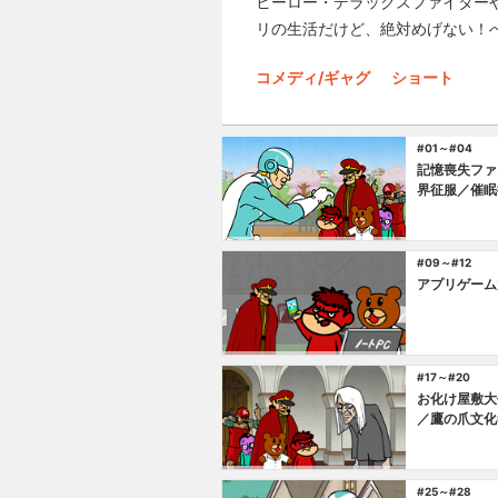
ヒーロー・デラックスファイター
リの生活だけど、絶対めげない！
コメディ/ギャグ
ショート
#01～#04
記憶喪失ファ
界征服／催眠
#09～#12
アプリゲーム
#17～#20
お化け屋敷大
／鷹の爪文化
#25～#28