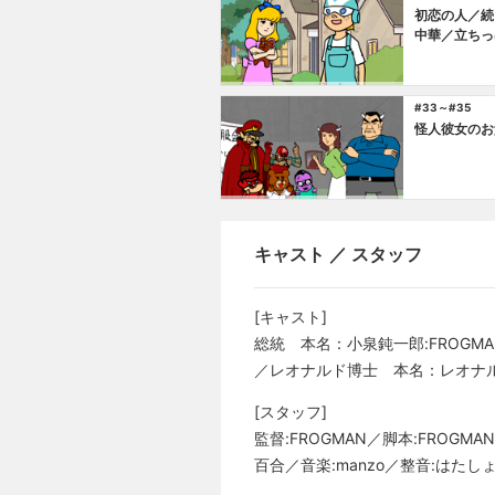
初恋の人／続
中華／立ちっ
#33～#35
怪人彼女のお
キャスト ／ スタッフ
[キャスト]
総統 本名：小泉鈍一郎:FROGM
／レオナルド博士 本名：レオナルド
[スタッフ]
監督:FROGMAN／脚本:FRO
百合／音楽:manzo／整音:はたし