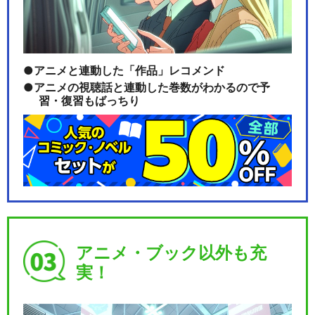
舞台『弱虫ペダル』～箱根学
園（ハコガク）新世代…
アニメと連動した「作品」レコメンド
アニメの視聴話と連動した巻数がわかるので予
舞台『弱虫ペダル』新インタ
習・復習もばっちり
ーハイ篇～スタートラ…
舞台『弱虫ペダル』新インタ
ーハイ篇～ヒートアッ…
アニメ・ブック以外も充
舞台『弱虫ペダル』新インタ
実！
ーハイ篇～箱根学園王…