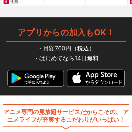
アプリからの加入もOK！
弱虫ペダル Re：GENERATIO
N
月額760円（税込）
はじめてなら14日無料
舞台『弱虫ペダル』
舞台『弱虫ペダル』The Cad
アニメ専門の見放題サービスだからこその、
ア
ence！
ニメライフが充実するこだわりがいっぱい！