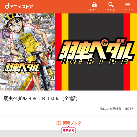
ログイン
さがす
メニュー
弱虫ペダル Ｒｅ：ＲＩＤＥ
（全1話）
気になる登録数：
15767
関連ブック
無料あり