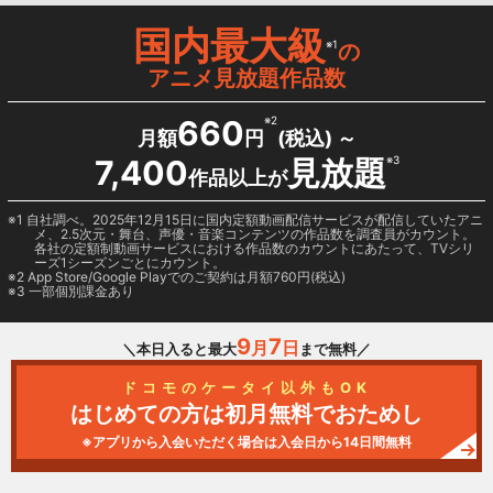
国内最大級
※1
の
アニメ見放題作品数
660
※2
月額
円
(税込) ～
7,400
見放題
※3
作品以上が
1 自社調べ。2025年12月15日に国内定額動画配信サービスが配信していたアニ
メ、2.5次元・舞台、声優・音楽コンテンツの作品数を調査員がカウント。
各社の定額制動画サービスにおける作品数のカウントにあたって、TVシリ
ーズ1シーズンごとにカウント。
2
App Store/Google Play
でのご契約は月額760円(税込)
3 一部個別課金あり
9
7
月
日
＼本日入ると最大
まで無料／
ドコモのケータイ以外もOK
はじめての方は初月無料でおためし
※アプリから入会いただく場合は入会日から14日間無料