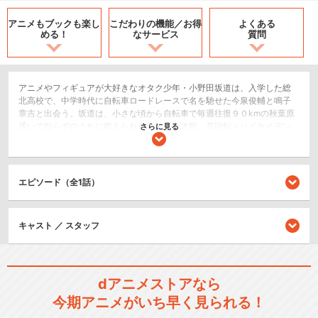
アニメもブックも
楽し
こだわりの機能／
お得
よくある
める！
なサービス
質問
アニメやフィギュアが大好きなオタク少年・小野田坂道は、入学した総
北高校で、中学時代に自転車ロードレースで名を馳せた今泉俊輔と鳴子
章吉と出会う。坂道は、小さな頃から自転車で毎週往復９０kmの秋葉原
通いで知らずのうちに鍛えられた自転車の才能、高回転＜ハイケイデン
さらに見る
ス＞なペダリングを彼らに見出され、自転車競技部の門を叩く。今泉や
鳴子、そして金城、巻島、田所ら実力派の先輩たちとの練習でどんどん
才能を伸ばしていった坂道は、意外性の力を見込まれ全国大会＜インタ
ーハイ＞のメンバーに”クライマー”として選出される。”全員がエース”と
エピソード（全1話）
いう最強チーム、王者・箱根学園や、今泉が激しく敵対視する”怪物”御堂
筋を擁する京都伏見高校など、全国の強豪校が揃う、３日間に及ぶ過酷
な戦い。チーム全員の想いが詰まったユニフォームジャージを真っ先に
キャスト ／ スタッフ
ゴールに届けるため、チーム総北は力の限りペダルを回し、疾走する！
スポーツ/競技
ドラマ/青春
dアニメストアなら
今期アニメがいち早く見られる！
シリーズ／関連のアニメ作品