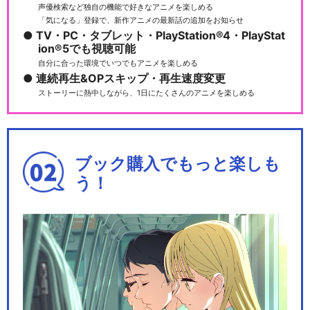
声優検索など独自の機能で好きなアニメを楽しめる
「気になる」登録で、新作アニメの最新話の追加をお知らせ
TV・PC・タブレット・PlayStation®4・PlayStat
ion®5でも視聴可能
舞台『弱虫ペダル』インター
自分に合った環境でいつでもアニメを楽しめる
ハイ篇 The WI…
連続再生&OPスキップ・再生速度変更
ストーリーに熱中しながら、1日にたくさんのアニメを楽しめる
舞台『弱虫ペダル』IRREGUL
AR～2つの頂…
ブック購入でもっと楽しも
う！
舞台『弱虫ペダル』～総北新
世代、始動～