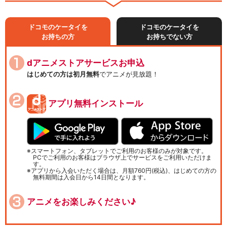
ドコモのケータイを
ドコモのケータイを
お持ちの方
お持ちでない方
dアニメストアサービスお申込
はじめての方は初月無料
でアニメが見放題！
アプリ無料インストール
スマートフォン、タブレットでご利用のお客様のみが対象です。
PCでご利用のお客様はブラウザ上でサービスをご利用いただけま
す。
アプリから入会いただく場合は、月額760円(税込)、はじめての方の
無料期間は入会日から14日間となります。
アニメをお楽しみください♪