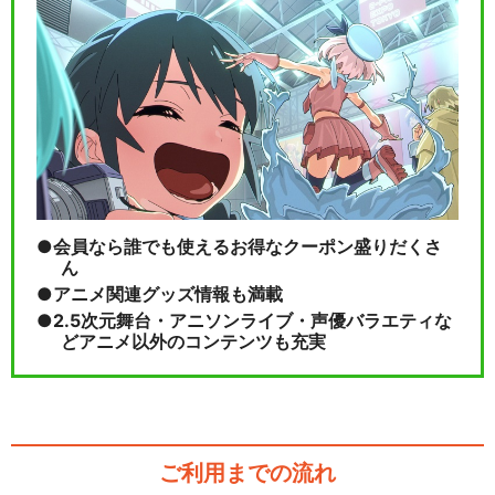
舞台『弱虫ペダル』新インタ
ーハイ篇～制・限・解…
舞台『弱虫ペダル』新インタ
ーハイ篇FINAL～…
会員なら誰でも使えるお得なクーポン盛りだくさ
ん
アニメ関連グッズ情報も満載
2.5次元舞台・アニソンライブ・声優バラエティな
閉じる
どアニメ以外のコンテンツも充実
ご利用までの流れ