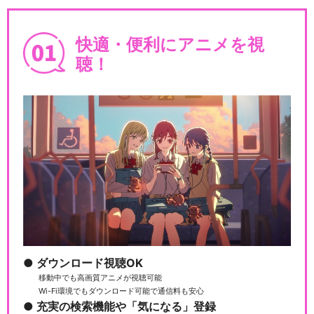
舞台『弱虫ペダル』箱根学園
快適・便利にアニメを視
篇～眠れる直線鬼～
聴！
舞台『弱虫ペダル』インター
ハイ篇 The Fi…
舞台『弱虫ペダル』インター
ハイ篇 The Se…
ダウンロード視聴OK
移動中でも高画質アニメが視聴可能
舞台『弱虫ペダル』箱根学園
Wi-Fi環境でもダウンロード可能で通信料も安心
篇～野獣覚醒～
充実の検索機能や「気になる」登録