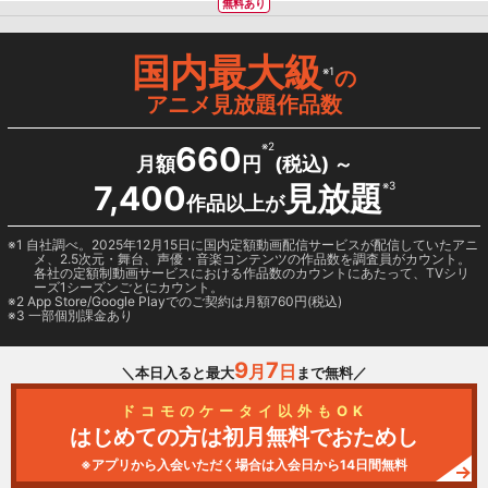
無料あり
国内最大級
※1
の
アニメ見放題作品数
660
※2
月額
円
(税込) ～
7,400
見放題
※3
作品以上が
1 自社調べ。2025年12月15日に国内定額動画配信サービスが配信していたアニ
メ、2.5次元・舞台、声優・音楽コンテンツの作品数を調査員がカウント。
各社の定額制動画サービスにおける作品数のカウントにあたって、TVシリ
ーズ1シーズンごとにカウント。
2
App Store/Google Play
でのご契約は月額760円(税込)
3 一部個別課金あり
9
7
月
日
＼本日入ると最大
まで無料／
ドコモのケータイ以外もOK
はじめての方は初月無料でおためし
※アプリから入会いただく場合は入会日から14日間無料