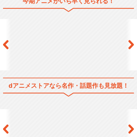
今期アニメがいち早く見られる！
弱虫ペダル
弱虫ペダル ＧＲＡＮＤＥ ＲＯ
ＡＤ（グランロー…
弱虫ペダル NEW GENERATIO
N
dアニメストアなら
名作・話題作も見放題！
弱虫ペダル GLORY LINE