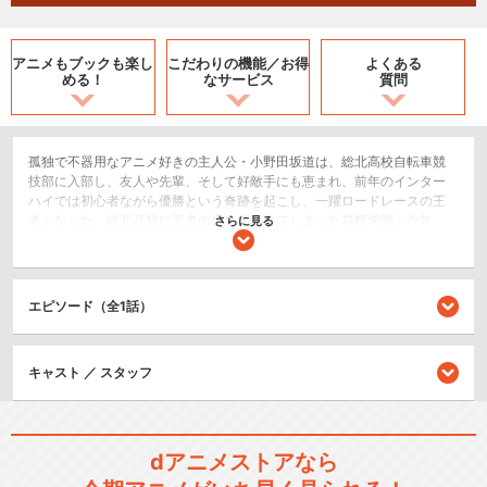
アニメもブックも
楽し
こだわりの機能／
お得
よくある
める！
なサービス
質問
孤独で不器用なアニメ好きの主人公・小野田坂道は、総北高校自転車競
技部に入部し、友人や先輩、そして好敵手にも恵まれ、前年のインター
ハイでは初心者ながら優勝という奇跡を起こし、一躍ロードレースの王
者となった。総北高校に王者の座を奪われてしまった箱根学園。今年
さらに見る
も、毎年恒例の「３年生追い出し親睦走行会（ファンライド）」が行わ
れる。王者としての責任、そして先輩たちの想いを受け継ぐべく、最後
のレースを繰り広げる！そして迎える新学年。部内の問題児であるスプ
リンター銅橋正清、そして箱根の直線鬼・新開隼人を兄に持つクライマ
エピソード（全1話）
ー新開悠人――未知の可能性を持つメンバーが加わった、新生・箱根学
園の運命は果たして――？！王者の座を奪還すべく、箱根学園（ハコガ
ク）新世代が今、堂々始動！！
キャスト ／ スタッフ
2.5次元舞台
シリーズ／関連のアニメ作品
dアニメストアなら