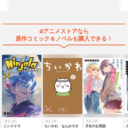
弱虫ペダル LIMIT BREAK
dアニメストアなら
原作コミック＆ノベルも購入できる！
弱虫ペダル Ｒｅ：ＲＩＤＥ
弱虫ペダル Ｒｅ：ＲＯＡＤ
劇場版 弱虫ペダル
コミック
コミック
コミック
ニンジャラ
ちいかわ なんか小さ
才女のお世話