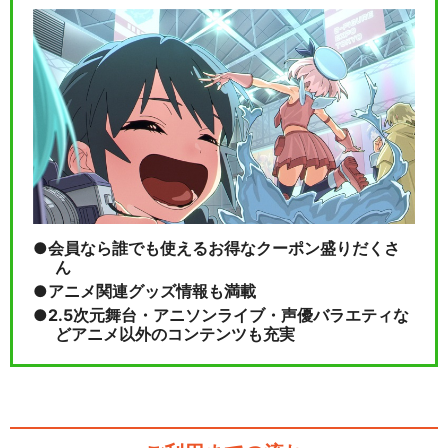
舞台『弱虫ペダル』新インタ
ーハイ篇～制・限・解…
舞台『弱虫ペダル』新インタ
ーハイ篇FINAL～…
会員なら誰でも使えるお得なクーポン盛りだくさ
ん
閉じる
アニメ関連グッズ情報も満載
2.5次元舞台・アニソンライブ・声優バラエティな
どアニメ以外のコンテンツも充実