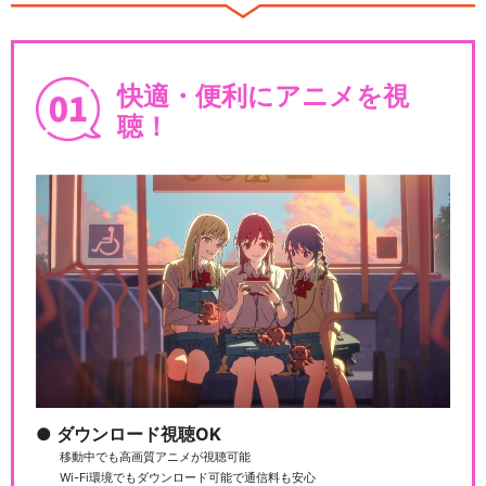
舞台『弱虫ペダル』The Cad
ence！
快適・便利にアニメを視
聴！
舞台『弱虫ペダル』箱根学園
篇～眠れる直線鬼～
舞台『弱虫ペダル』インター
ハイ篇 The Fi…
舞台『弱虫ペダル』インター
ダウンロード視聴OK
ハイ篇 The Se…
移動中でも高画質アニメが視聴可能
Wi-Fi環境でもダウンロード可能で通信料も安心