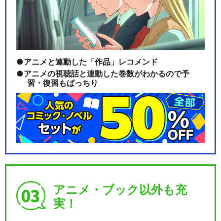
世代、始動～
舞台『弱虫ペダル』新インタ
アニメと連動した「作品」レコメンド
ーハイ篇～スタートラ…
アニメの視聴話と連動した巻数がわかるので予
習・復習もばっちり
舞台『弱虫ペダル』新インタ
ーハイ篇～ヒートアッ…
舞台『弱虫ペダル』新インタ
ーハイ篇～箱根学園王…
アニメ・ブック以外も充
実！