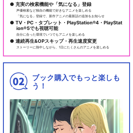
充実の検索機能や「気になる」登録
声優検索など独自の機能で好きなアニメを楽しめる
「気になる」登録で、新作アニメの最新話の追加をお知らせ
舞台『弱虫ペダル』箱根学園
TV・PC・タブレット・PlayStation®4・PlayStat
篇～野獣覚醒～
ion®5でも視聴可能
自分に合った環境でいつでもアニメを楽しめる
連続再生&OPスキップ・再生速度変更
ストーリーに熱中しながら、1日にたくさんのアニメを楽しめる
舞台『弱虫ペダル』インター
ハイ篇 The WI…
ブック購入でもっと楽しも
う！
舞台『弱虫ペダル』IRREGUL
AR～2つの頂…
舞台『弱虫ペダル』～総北新