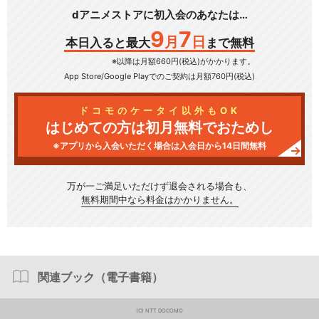
dアニメストアに初入会のあなたは…
9
7
月
日
本日入ると最大
まで無料
※以降は月額660円(税込)がかかります。
App Store/Google Play
でのご契約は月額760円(税込)
ドコモのケータイ以外もOK
はじめての方は初月無料でおためし
※アプリから入会いただく場合は入会日から14日間無料
万が一ご満足いただけず
退会される場合も、
無料期間中なら料金はかかりません。
関連ブック（電子書籍）
(C) NTT DOCOMO