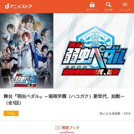
ログイン
さがす
メニュー
舞台『弱虫ペダル』～箱根学園（ハコガク）新世代、始動～
（全1話）
気になる登録数：
2414
720p
関連ブック