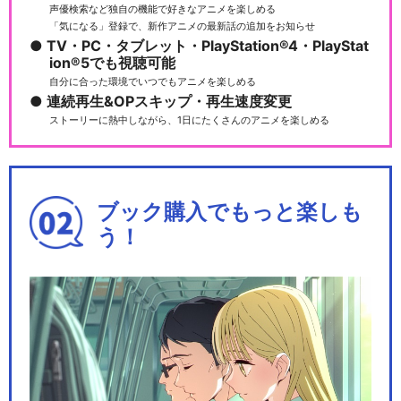
声優検索など独自の機能で好きなアニメを楽しめる
「気になる」登録で、新作アニメの最新話の追加をお知らせ
TV・PC・タブレット・PlayStation®4・PlayStat
ion®5でも視聴可能
舞台『弱虫ペダル』IRREGUL
自分に合った環境でいつでもアニメを楽しめる
AR～2つの頂…
連続再生&OPスキップ・再生速度変更
ストーリーに熱中しながら、1日にたくさんのアニメを楽しめる
舞台『弱虫ペダル』～総北新
ブック購入でもっと楽しも
世代、始動～
う！
舞台『弱虫ペダル』～箱根学
園（ハコガク）新世代…