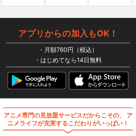
アプリからの加入もOK！
弱虫ペダル Re：GENERATIO
N
月額760円（税込）
はじめてなら14日無料
舞台『弱虫ペダル』The Cad
ence！
舞台『弱虫ペダル』箱根学園
アニメ専門の見放題サービスだからこその、
ア
篇～眠れる直線鬼～
ニメライフが充実するこだわりがいっぱい！