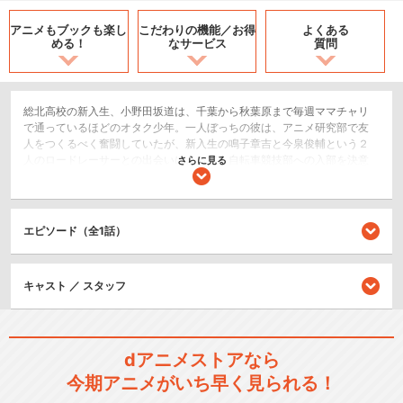
アニメもブックも
楽し
こだわりの機能／
お得
よくある
める！
なサービス
質問
総北高校の新入生、小野田坂道は、千葉から秋葉原まで毎週ママチャリ
で通っているほどのオタク少年。一人ぼっちの彼は、アニメ研究部で友
人をつくるべく奮闘していたが、新入生の鳴子章吉と今泉俊輔という２
人のロードレーサーとの出会いによって、自転車競技部への入部を決意
さらに見る
する。入部早々、「インターハイ優勝」が悲願である先輩部員たちによ
り、実力試しの「新入生歓迎ウエルカムレース」が開催される。起伏に
富んだ６０ｋｍのコースを制するのは…？
エピソード（全1話）
2.5次元舞台
シリーズ／関連のアニメ作品
キャスト ／ スタッフ
弱虫ペダル
dアニメストアなら
今期アニメがいち早く見られる！