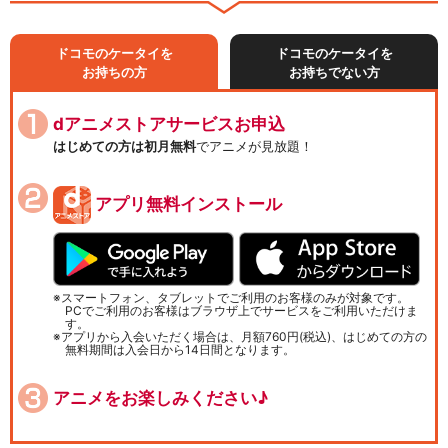
ドコモのケータイを
ドコモのケータイを
お持ちの方
お持ちでない方
dアニメストアサービスお申込
はじめての方は初月無料
でアニメが見放題！
アプリ無料インストール
スマートフォン、タブレットでご利用のお客様のみが対象です。
PCでご利用のお客様はブラウザ上でサービスをご利用いただけま
す。
アプリから入会いただく場合は、月額760円(税込)、はじめての方の
無料期間は入会日から14日間となります。
アニメをお楽しみください♪