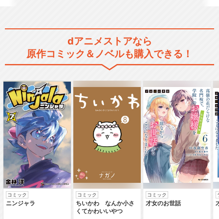
弱虫ペダル Ｒｅ：ＲＩＤＥ
dアニメストアなら
原作コミック＆ノベルも購入できる！
弱虫ペダル Ｒｅ：ＲＯＡＤ
劇場版 弱虫ペダル
コミック
コミック
コミック
ニンジャラ
ちいかわ なんか小さ
才女のお世話
くてかわいいやつ
弱虫ペダル SPARE BIKE