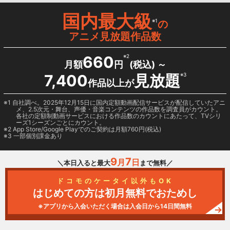
国内最大級
※1
の
アニメ見放題作品数
660
※2
月額
円
(税込) ～
7,400
見放題
※3
作品以上が
1 自社調べ。2025年12月15日に国内定額動画配信サービスが配信していたアニ
メ、2.5次元・舞台、声優・音楽コンテンツの作品数を調査員がカウント。
各社の定額制動画サービスにおける作品数のカウントにあたって、TVシリ
ーズ1シーズンごとにカウント。
2
App Store/Google Play
でのご契約は月額760円(税込)
3 一部個別課金あり
9
7
月
日
＼本日入ると最大
まで無料／
ドコモのケータイ以外もOK
はじめての方は初月無料でおためし
※アプリから入会いただく場合は入会日から14日間無料