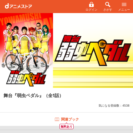
ログイン
さがす
メニュー
舞台『弱虫ペダル』
（全1話）
気になる登録数：
4538
関連ブック
無料あり