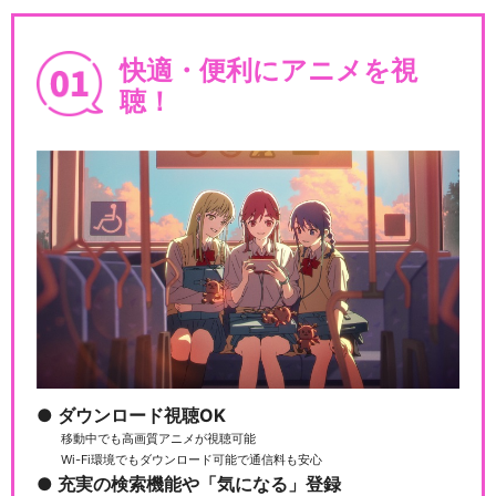
舞台『弱虫ペダル』インター
快適・便利にアニメを視
ハイ篇 The Fi…
聴！
舞台『弱虫ペダル』インター
ハイ篇 The Se…
舞台『弱虫ペダル』箱根学園
篇～野獣覚醒～
ダウンロード視聴OK
移動中でも高画質アニメが視聴可能
舞台『弱虫ペダル』インター
Wi-Fi環境でもダウンロード可能で通信料も安心
ハイ篇 The WI…
充実の検索機能や「気になる」登録