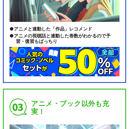
舞台『弱虫ペダル』新インタ
ーハイ篇～スタートラ…
アニメと連動した「作品」レコメンド
アニメの視聴話と連動した巻数がわかるので予
習・復習もばっちり
舞台『弱虫ペダル』新インタ
ーハイ篇～ヒートアッ…
舞台『弱虫ペダル』新インタ
ーハイ篇～箱根学園王…
アニメ・ブック以外も充
実！
舞台『弱虫ペダル』新インタ