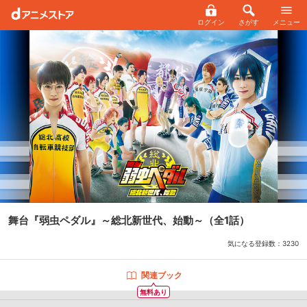
ログイン
さがす
メニュー
舞台『弱虫ペダル』～総北新世代、始動～
（全1話）
気になる登録数：
3230
関連ブック
無料あり