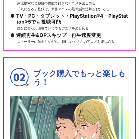
声優検索など独自の機能で好きなアニメを楽しめる
舞台『弱虫ペダル』箱根学園
「気になる」登録で、新作アニメの最新話の追加をお知らせ
篇～野獣覚醒～
TV・PC・タブレット・PlayStation®4・PlayStat
ion®5でも視聴可能
自分に合った環境でいつでもアニメを楽しめる
連続再生&OPスキップ・再生速度変更
ストーリーに熱中しながら、1日にたくさんのアニメを楽しめる
舞台『弱虫ペダル』インター
ハイ篇 The WI…
ブック購入でもっと楽しも
う！
舞台『弱虫ペダル』IRREGUL
AR～2つの頂…
舞台『弱虫ペダル』～箱根学
園（ハコガク）新世代…