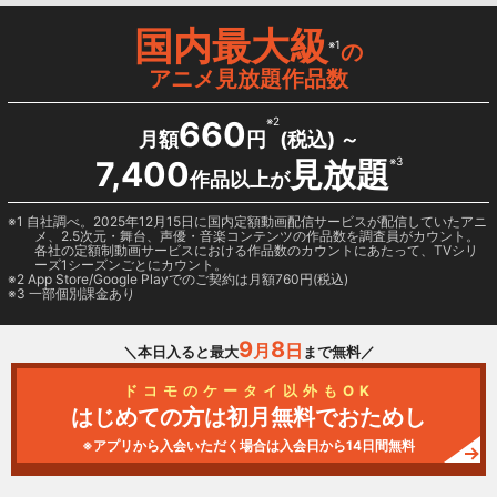
国内最大級
※1
の
アニメ見放題作品数
660
※2
月額
円
(税込) ～
7,400
見放題
※3
作品以上が
1 自社調べ。2025年12月15日に国内定額動画配信サービスが配信していたアニ
メ、2.5次元・舞台、声優・音楽コンテンツの作品数を調査員がカウント。
各社の定額制動画サービスにおける作品数のカウントにあたって、TVシリ
ーズ1シーズンごとにカウント。
2
App Store/Google Play
でのご契約は月額760円(税込)
3 一部個別課金あり
9
8
月
日
＼本日入ると最大
まで無料／
ドコモのケータイ以外もOK
はじめての方は初月無料でおためし
※アプリから入会いただく場合は入会日から14日間無料