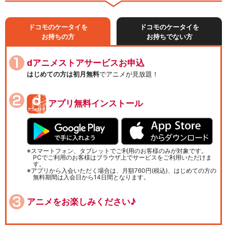
ドコモのケータイを
ドコモのケータイを
お持ちの方
お持ちでない方
dアニメストアサービスお申込
はじめての方は初月無料
でアニメが見放題！
アプリ無料インストール
スマートフォン、タブレットでご利用のお客様のみが対象です。
PCでご利用のお客様はブラウザ上でサービスをご利用いただけま
す。
アプリから入会いただく場合は、月額760円(税込)、はじめての方の
無料期間は入会日から14日間となります。
アニメをお楽しみください♪