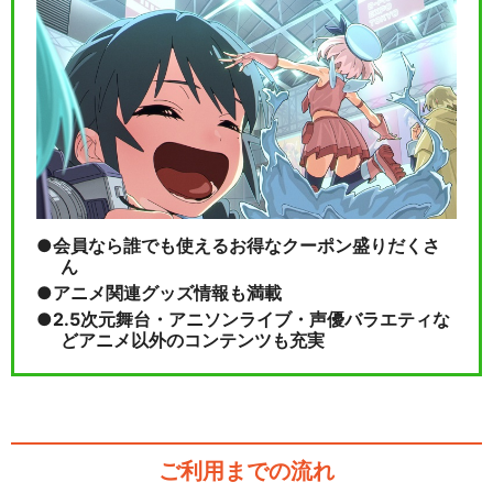
ーハイ篇～制・限・解…
舞台『弱虫ペダル』新インタ
ーハイ篇FINAL～…
会員なら誰でも使えるお得なクーポン盛りだくさ
ん
閉じる
アニメ関連グッズ情報も満載
2.5次元舞台・アニソンライブ・声優バラエティな
どアニメ以外のコンテンツも充実
ご利用までの流れ