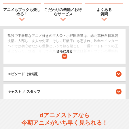
アニメもブックも
楽し
こだわりの機能／
お得
よくある
める！
なサービス
質問
孤独で不器用なアニメ好きの主人公・小野田坂道は、総北高校自転車競
技部に入部し、友人や先輩、そして好敵手にも恵まれ、昨年のインター
ハイでは初心者ながら優勝という奇跡を起こし、一躍ロードレースの王
者となった。坂道、そして今泉俊輔と鳴子章吉は新キャプテンの手嶋純
さらに見る
太、同じく３年生の青八木一と共に新チームとしてインターハイ連覇に
向けて始動するが、卒業生の抜けた穴の大きさを痛感し不安を感じてい
た…。優勝校となった総北には、社会人と走っていた経験者の鏑木一差と
段竹竜包や、杉本照文の弟・定時など新入生が続々と入部。箱根学園や
エピソード（全1話）
京都伏見も新体制となり、インターハイ優勝に向けて動き出す。共に競
い合える喜びと情熱を胸に、坂道たちは再び走り出す！！
2.5次元舞台
キャスト ／ スタッフ
シリーズ／関連のアニメ作品
dアニメストアなら
弱虫ペダル
今期アニメがいち早く見られる！