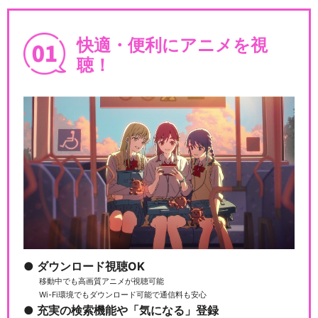
快適・便利にアニメを視
聴！
舞台『弱虫ペダル』箱根学園
篇～眠れる直線鬼～
舞台『弱虫ペダル』インター
ハイ篇 The Fi…
舞台『弱虫ペダル』インター
ハイ篇 The Se…
ダウンロード視聴OK
移動中でも高画質アニメが視聴可能
Wi-Fi環境でもダウンロード可能で通信料も安心
充実の検索機能や「気になる」登録