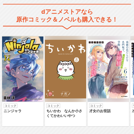
dアニメストアなら
KING OF PRISM -Dramatic…
原作コミック＆ノベルも購入できる！
舞台「KING OF PRISM －Ov
er …
舞台「KING OF PRISM -Shin
y…
コミック
コミック
コミック
ニンジャラ
ちいかわ なんか小さ
才女のお世話
くてかわいいやつ
舞台「KING OF PRISM -Shin
y…