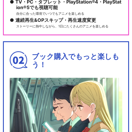
TV・PC・タブレット・PlayStation®4・PlayStat
ion®5でも視聴可能
自分に合った環境でいつでもアニメを楽しめる
劇場版プリパラみ～んなでか
連続再生&OPスキップ・再生速度変更
がやけ！キラリン☆ス…
ストーリーに熱中しながら、1日にたくさんのアニメを楽しめる
劇場版プリパラみ～んなでか
ブック購入でもっと楽しも
がやけ！キラリン☆ス…
う！
キラッとプリ☆チャン
Pripara Friendship 2020…