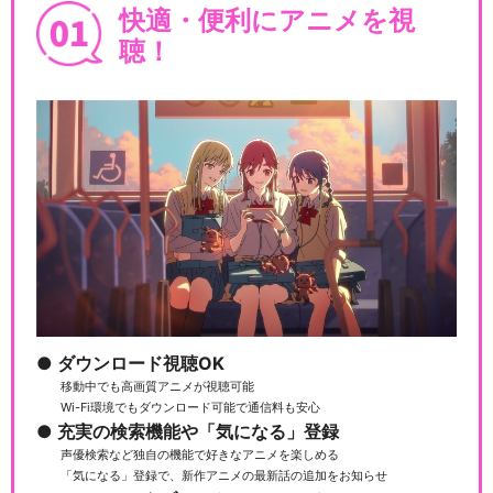
映画「プリパラ み～んなのあ
快適・便利にアニメを視
こがれ♪レッツゴー…
聴！
映画「プリパラ み～んなのあ
こがれ♪レッツゴー…
映画「プリパラ み～んなのあ
こがれ♪レッツゴー…
ダウンロード視聴OK
移動中でも高画質アニメが視聴可能
Wi-Fi環境でもダウンロード可能で通信料も安心
劇場版プリパラみ～んなでか
充実の検索機能や「気になる」登録
がやけ！キラリン☆ス…
声優検索など独自の機能で好きなアニメを楽しめる
「気になる」登録で、新作アニメの最新話の追加をお知らせ