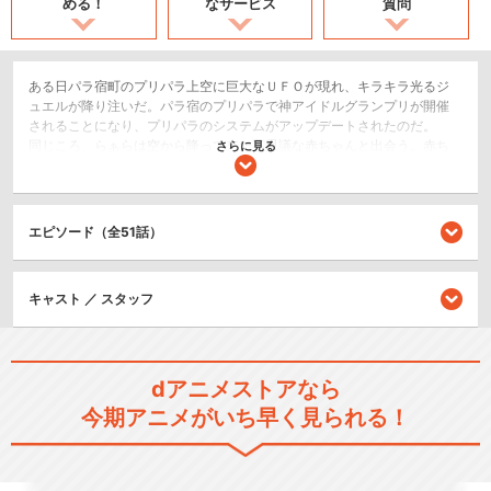
める！
なサービス
質問
ある日パラ宿町のプリパラ上空に巨大なＵＦＯが現れ、キラキラ光るジ
ュエルが降り注いだ。パラ宿のプリパラで神アイドルグランプリが開催
されることになり、プリパラのシステムがアップデートされたのだ。
同じころ、らぁらは空から降って来た不思議な赤ちゃんと出会う。赤ち
さらに見る
ゃんはらぁらをママと呼んで離れようとしない。放っておけず赤ちゃん
のお世話をすることになったらぁらだったが・・・
ドラマ/青春
エピソード（全51話）
キッズ/ファミリー
キャスト ／ スタッフ
シリーズ／関連のアニメ作品
プリティーリズム・オーロラ
ドリーム
dアニメストアなら
今期アニメがいち早く見られる！
プリティーリズム・ディアマ