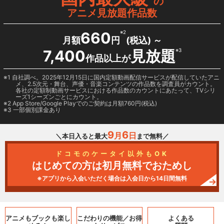
の
アニメ見放題作品数
660
※2
月額
円
(税込) ～
7,400
見放題
※3
作品以上が
1 自社調べ。2025年12月15日に国内定額動画配信サービスが配信していたアニ
メ、2.5次元・舞台、声優・音楽コンテンツの作品数を調査員がカウント。
各社の定額制動画サービスにおける作品数のカウントにあたって、TVシリ
ーズ1シーズンごとにカウント。
2
App Store/Google Play
でのご契約は月額760円(税込)
3 一部個別課金あり
9
6
月
日
＼本日入ると最大
まで無料／
ドコモのケータイ以外もOK
はじめての方は初月無料でおためし
※アプリから入会いただく場合は入会日から14日間無料
アニメもブックも
楽し
こだわりの機能／
お得
よくある