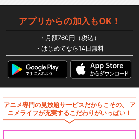
アプリからの加入もOK！
プリパラ 2nd season
月額760円（税込）
はじめてなら14日無料
プリパラ 3rd season
アニメ専門の見放題サービスだからこその、
ア
アイドルタイムプリパラ
ニメライフが充実するこだわりがいっぱい！