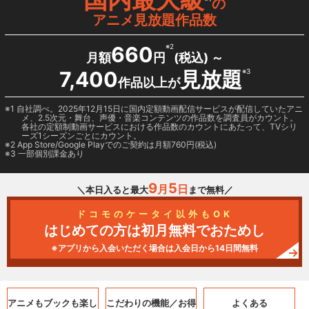
の
アニメ見放題作品数
660
※2
月額
円
(税込) ～
7,400
見放題
※3
作品以上が
1 自社調べ。2025年12月15日に国内定額動画配信サービスが配信していたアニ
メ、2.5次元・舞台、声優・音楽コンテンツの作品数を調査員がカウント。
各社の定額制動画サービスにおける作品数のカウントにあたって、TVシリ
ーズ1シーズンごとにカウント。
2
App Store/Google Play
でのご契約は月額760円(税込)
3 一部個別課金あり
9
5
月
日
＼本日入ると最大
まで無料／
ドコモのケータイ以外もOK
はじめての方は初月無料でおためし
※アプリから入会いただく場合は入会日から14日間無料
アニメもブックも
楽し
こだわりの機能／
お得
よくある