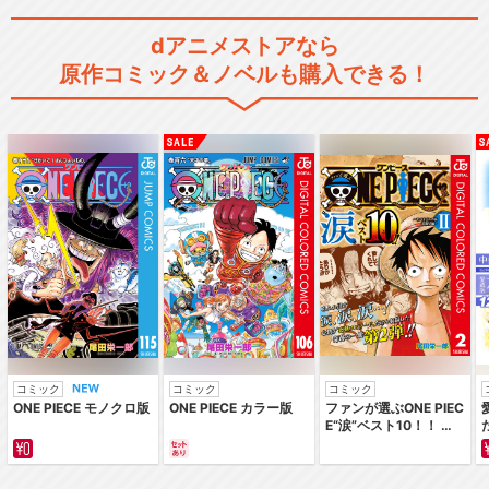
dアニメストアなら
KING OF PRISM -Dramatic…
原作コミック＆ノベルも購入できる！
舞台「KING OF PRISM －Ov
er …
舞台「KING OF PRISM -Shin
y…
コミック
コミック
コミック
ONE PIECE モノクロ版
ONE PIECE カラー版
ファンが選ぶONE PIEC
E“涙”ベスト10！！ ～
サバイバルの海 超新星
プリパラ
編～ カラー版