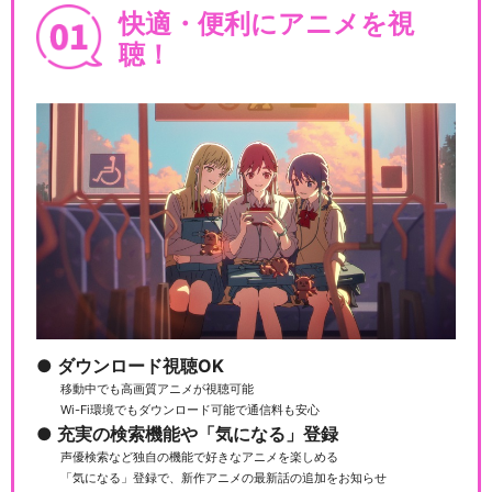
快適・便利にアニメを視
映画「プリパラ み～んなのあ
こがれ♪レッツゴー…
聴！
映画「プリパラ み～んなのあ
こがれ♪レッツゴー…
映画「プリパラ み～んなのあ
こがれ♪レッツゴー…
ダウンロード視聴OK
移動中でも高画質アニメが視聴可能
Wi-Fi環境でもダウンロード可能で通信料も安心
劇場版プリパラみ～んなでか
充実の検索機能や「気になる」登録
がやけ！キラリン☆ス…
声優検索など独自の機能で好きなアニメを楽しめる
「気になる」登録で、新作アニメの最新話の追加をお知らせ