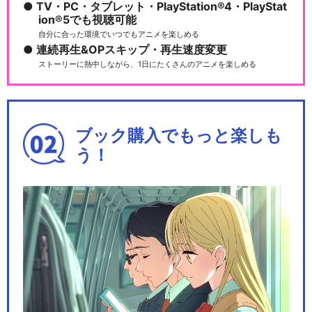
TV・PC・タブレット・PlayStation®4・PlayStat
ion®5でも視聴可能
自分に合った環境でいつでもアニメを楽しめる
劇場版プリパラみ～んなでか
連続再生&OPスキップ・再生速度変更
がやけ！キラリン☆ス…
ストーリーに熱中しながら、1日にたくさんのアニメを楽しめる
劇場版プリパラみ～んなでか
ブック購入でもっと楽しも
がやけ！キラリン☆ス…
う！
キラッとプリ☆チャン
Pripara Friendship 2020…