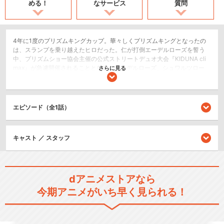
める！
なサービス
質問
4年に1度のプリズムキングカップ。華々しくプリズムキングとなったの
は、スランプを乗り越えたヒロだった。仁が打倒エーデルローズを誓う
中、プリズムショー協会主催の公式ストリートデュオ大会『KIDUNA cli
max』が急遽開催されることとなる。エーデルローズ、シュワルツロー
さらに見る
ズ、そしてエーデルローズを離れ、新事務所を立ち上げたOver The Rain
bow...スクールの垣根を超えた、史上初のデュオ組み合わせに全員翻弄!?
そして大会でそれぞれがその手に掴むものは――。いまだかつてないデ
ュオプリズムショー大会で波乱の展開が巻き起こる...!
エピソード（全1話）
2.5次元舞台
キャスト ／ スタッフ
シリーズ／関連のアニメ作品
プリティーリズム・オーロラ
dアニメストアなら
ドリーム
今期アニメがいち早く見られる！