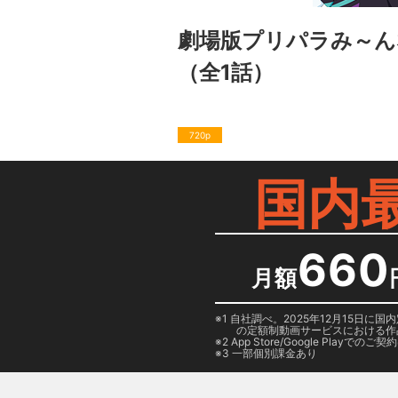
劇場版プリパラみ～ん
（全1話）
720p
国内
660
月額
1 自社調べ。2025年12月15
の定額制動画サービスにおける作
2
App Store/Google Play
でのご契約は
3 一部個別課金あり