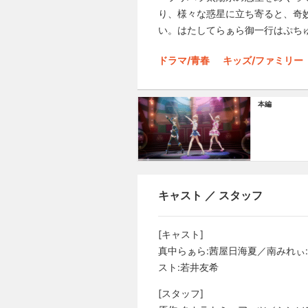
り、様々な惑星に立ち寄ると、奇
い。はたしてらぁら御一行はぷち
ドラマ/青春
キッズ/ファミリー
本編
キャスト ／ スタッフ
[キャスト]
真中らぁら:茜屋日海夏／南みれぃ
スト:若井友希
[スタッフ]