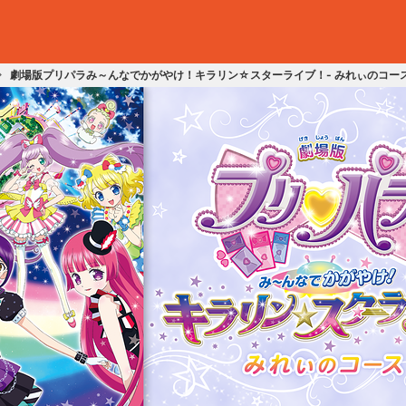
劇場版プリパラみ～んなでかがやけ！キラリン☆スターライブ！- みれぃのコー