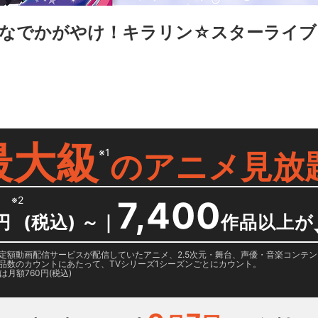
なでかがやけ！キラリン☆スターライブ！
最大級
※1
の
アニメ見放
※2
7,400
円
(税込) ～
｜
作品以上が
日に国内定額動画配信サービスが配信していたアニメ、2.5次元・舞台、声優・音楽コン
品数のカウントにあたって、TVシリーズ1シーズンごとにカウント。
月額760円(税込)