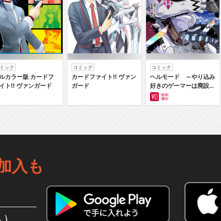
ミック
コミック
コミック
ルカラー版 カードフ
カードファイト‼ ヴァン
ヘルモード ～やり込み
イト‼ ヴァンガード
ガード
好きのゲーマーは廃設定
の異世界で無双する～は
じまりの召喚士
加入も
込）