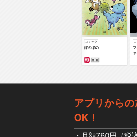
コミック
コ
ぼのぼの
フ
ァ
アプリからの
OK！
月額760円（税