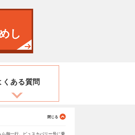
めし
よくある
質問
ぁら御一行。ピュスカバリー号に乗