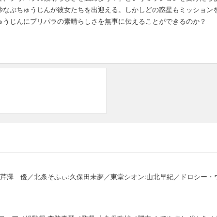
妙なぷちゅうじんが彼女たちを出迎える。しかしどの惑星もミッション
ゅうじんにプリパラの素晴らしさを無事に伝えることができるのか？
:芹澤 優／北条そふぃ:久保田未夢／東堂シオン:山北早紀／ドロシー・