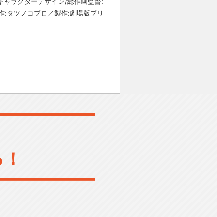
キャラクターデザイン/総作画監督:
作:タツノコプロ／製作:劇場版プリ
る！