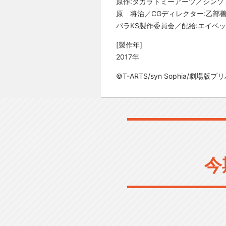
原作:タカラトミーアーツ／シンソ
原 将治／CGディレクター:乙部
パラKS製作委員会／配給:エイベ
[製作年]
2017年
©T-ARTS/syn Sophia/劇場
今