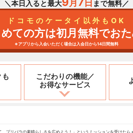
9
7
月
日
＼本日入ると最大
まで無料／
ドコモのケータイ以外もOK
じめての方は初月無料でおた
※アプリから入会いただく場合は入会日から14日間無料
クも
こだわりの機能／
お得なサービス
て、プリパラの素晴らしさを広めよう！」というミッションを受けたら