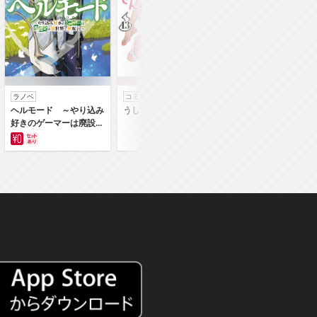
ラノベ
コミック
コミック
ヘルモード ～やり込み
うしろの正面カムイさん
うちの弟どもがすみ
好きのゲーマーは廃設定
ん
の異世界で無双する～