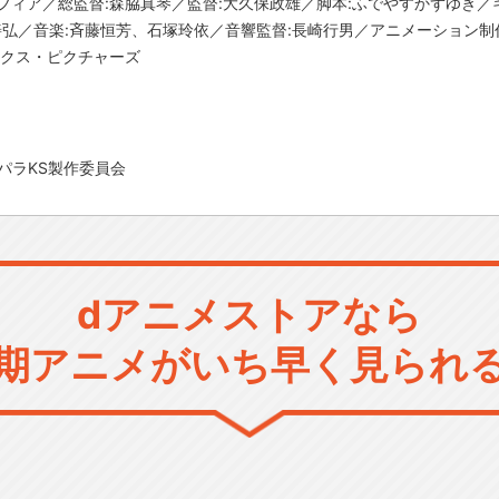
フィア／総監督:森脇真琴／監督:大久保政雄／脚本:ふでやすかずゆき／
善弘／音楽:斉藤恒芳、石塚玲依／音響監督:長崎行男／アニメーション制
ックス・ピクチャーズ
版プリパラKS製作委員会
dアニメストアなら
期アニメがいち早く見られ