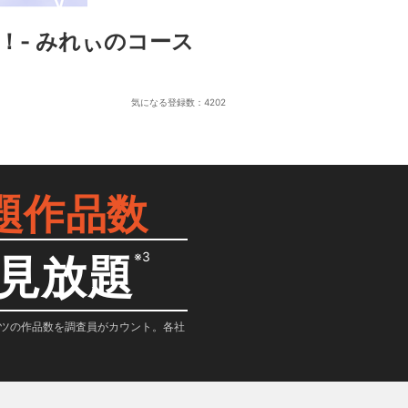
- みれぃのコース
気になる登録数：
4202
題作品数
※3
見放題
テンツの作品数を調査員がカウント。各社