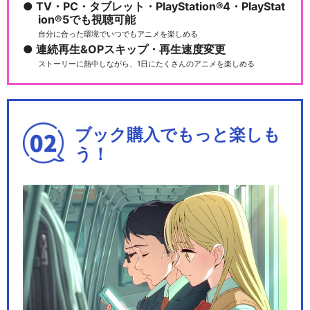
TV・PC・タブレット・PlayStation®4・PlayStat
ion®5でも視聴可能
自分に合った環境でいつでもアニメを楽しめる
劇場版プリパラみ～んなでか
連続再生&OPスキップ・再生速度変更
がやけ！キラリン☆ス…
ストーリーに熱中しながら、1日にたくさんのアニメを楽しめる
劇場版プリパラみ～んなでか
ブック購入でもっと楽しも
がやけ！キラリン☆ス…
う！
キラッとプリ☆チャン
Pripara Friendship 2020…