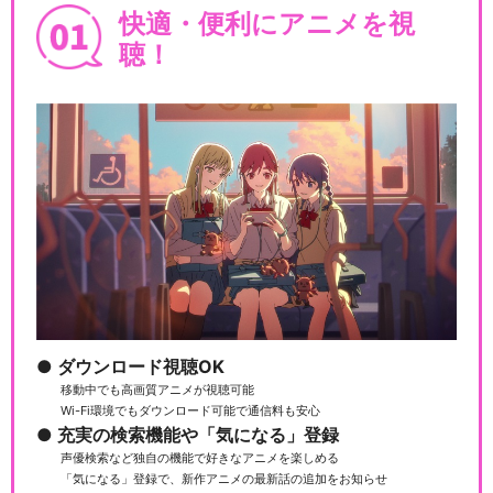
快適・便利にアニメを視
映画「プリパラ み～んなのあ
こがれ♪レッツゴー…
聴！
映画「プリパラ み～んなのあ
こがれ♪レッツゴー…
映画「プリパラ み～んなのあ
こがれ♪レッツゴー…
ダウンロード視聴OK
移動中でも高画質アニメが視聴可能
Wi-Fi環境でもダウンロード可能で通信料も安心
劇場版プリパラみ～んなでか
充実の検索機能や「気になる」登録
がやけ！キラリン☆ス…
声優検索など独自の機能で好きなアニメを楽しめる
「気になる」登録で、新作アニメの最新話の追加をお知らせ