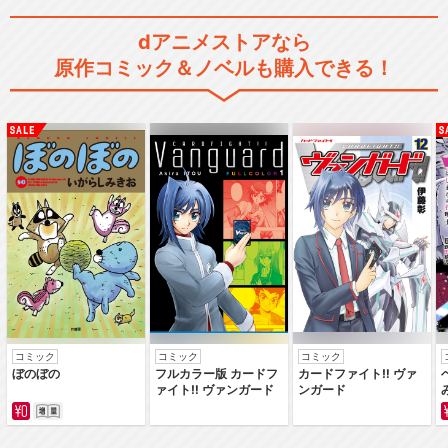
dアニメストアなら
KING OF PRISM -Dramatic…
原作コミック＆ノベルも購入できる！
舞台「KING OF PRISM －Ov
er …
舞台「KING OF PRISM -Shin
y…
コミック
コミック
コミック
ぼのぼの
フルカラー版 カードフ
カードファイト‼ ヴァ
ァイト‼ ヴァンガード
ンガード
プリパラ