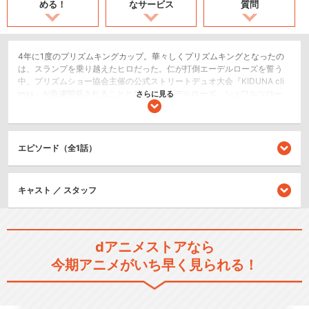
める！
なサービス
質問
4年に1度のプリズムキングカップ。華々しくプリズムキングとなったの
は、スランプを乗り越えたヒロだった。仁が打倒エーデルローズを誓う
中、プリズムショー協会主催の公式ストリートデュオ大会『KIDUNA cli
max』が急遽開催されることとなる。エーデルローズ、シュワルツロー
さらに見る
ズ、そしてエーデルローズを離れ、新事務所を立ち上げたOver The Rain
bow...スクールの垣根を超えた、史上初のデュオ組み合わせに全員翻弄!?
そして大会でそれぞれがその手に掴むものは――。いまだかつてないデ
ュオプリズムショー大会で波乱の展開が巻き起こる...!
エピソード（全1話）
2.5次元舞台
キャスト ／ スタッフ
シリーズ／関連のアニメ作品
プリティーリズム・オーロラ
dアニメストアなら
ドリーム
今期アニメがいち早く見られる！