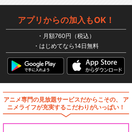
アプリからの加入もOK！
プリパラ 2nd season
月額760円（税込）
はじめてなら14日無料
プリパラ 3rd season
アニメ専門の見放題サービスだからこその、
ア
アイドルタイムプリパラ
ニメライフが充実するこだわりがいっぱい！