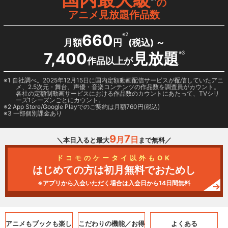
の
アニメ見放題作品数
660
※2
月額
円
(税込) ～
7,400
見放題
※3
作品以上が
1 自社調べ。2025年12月15日に国内定額動画配信サービスが配信していたアニ
メ、2.5次元・舞台、声優・音楽コンテンツの作品数を調査員がカウント。
各社の定額制動画サービスにおける作品数のカウントにあたって、TVシリ
ーズ1シーズンごとにカウント。
2
App Store/Google Play
でのご契約は月額760円(税込)
3 一部個別課金あり
9
7
月
日
＼本日入ると最大
まで無料／
ドコモのケータイ以外もOK
はじめての方は初月無料でおためし
※アプリから入会いただく場合は入会日から14日間無料
アニメもブックも
楽し
こだわりの機能／
お得
よくある