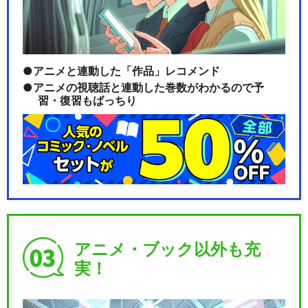
銀魂オンシアター2D かぶき町
四天王篇
アニメと連動した「作品」レコメンド
アニメの視聴話と連動した巻数がわかるので予
習・復習もばっちり
3年Z組銀八先生
閉じる
アニメ・ブック以外も充
実！