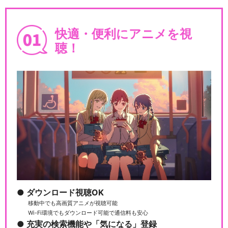
快適・便利にアニメを視
銀魂 THE FINAL
聴！
銀魂 THE SEMI-FINAL
銀魂 ジャンプアニメツアー20
05&2008
ダウンロード視聴OK
移動中でも高画質アニメが視聴可能
Wi-Fi環境でもダウンロード可能で通信料も安心
銀魂 ジャンプスペシャルア
充実の検索機能や「気になる」登録