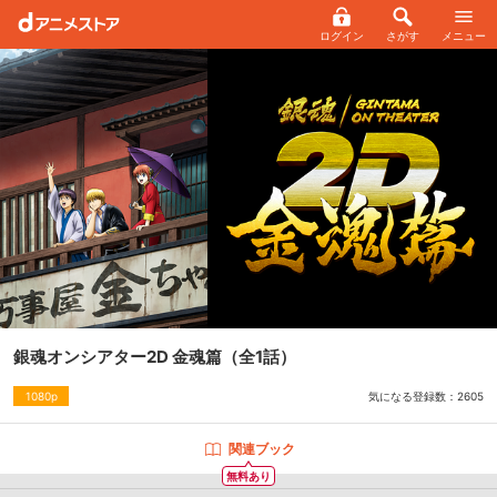
ログイン
さがす
メニュー
銀魂オンシアター2D 金魂篇
（全1話）
気になる登録数：
2605
1080p
関連ブック
無料あり