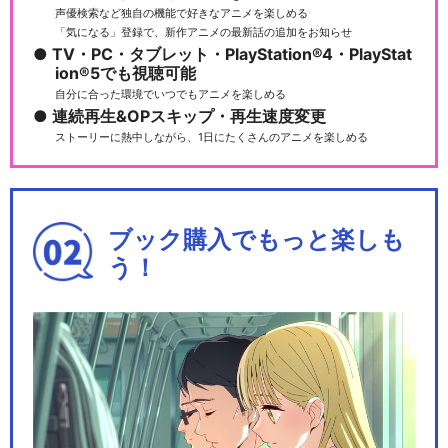
ニメフェスタ2014
声優検索など独自の機能で好きなアニメを楽しめる
「気になる」登録で、新作アニメの最新話の追加をお知らせ
TV・PC・タブレット・PlayStation®4・PlayStat
ion®5でも視聴可能
自分に合った環境でいつでもアニメを楽しめる
銀魂オンシアター2D バラガキ
連続再生&OPスキップ・再生速度変更
篇
ストーリーに熱中しながら、1日にたくさんのアニメを楽しめる
銀魂オンシアター2D 一国傾城
ブック購入でもっと楽しも
篇
う！
銀魂オンシアター2D 真選組動
乱篇