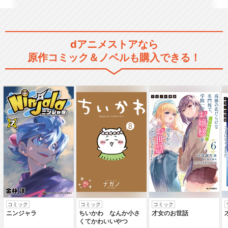
dアニメストアなら
銀魂’ 延長戦
原作コミック＆ノベルも購入できる！
銀魂゜
銀魂 第295.5話 愛染香
篇・前編
コミック
コミック
コミック
ニンジャラ
ちいかわ なんか小さ
才女のお世話
くてかわいいやつ