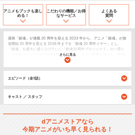
アニメもブックも
楽し
こだわりの機能／
お得
よくある
める！
なサービス
質問
漫画「銀魂」が連載 20 周年を迎える 2023 年から、アニメ「銀魂」が放
送開始 20 周年を迎える 2026 年までを「銀魂 20 周年イヤー」とし、
「銀魂」を盛大に盛り上げていく『銀魂20周年プロジェクト』の一環と
して人気エピソードのTV放送版を再編集し、おまけ映像も加えた「銀魂
さらに見る
オンシアター2D」第3弾！
コメディ/ギャグ
アクション/バトル
エピソード（全1話）
ドラマ/青春
キャスト ／ スタッフ
シリーズ／関連のアニメ作品
銀魂 (1年目)
dアニメストアなら
今期アニメがいち早く見られる！