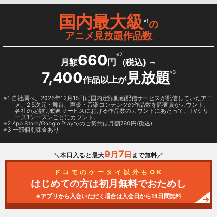
国内最大級
※1
の
アニメ見放題作品数
660
※2
月額
円
(税込) ～
7,400
見放題
※3
作品以上が
1 自社調べ。2025年12月15日に国内定額動画配信サービスが配信していたアニ
メ、2.5次元・舞台、声優・音楽コンテンツの作品数を調査員がカウント。
各社の定額制動画サービスにおける作品数のカウントにあたって、TVシリ
ーズ1シーズンごとにカウント。
2
App Store/Google Play
でのご契約は月額760円(税込)
3 一部個別課金あり
9
7
月
日
＼本日入ると最大
まで無料／
ドコモのケータイ以外もOK
はじめての方は初月無料でおためし
※アプリから入会いただく場合は入会日から14日間無料