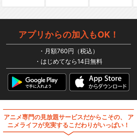
銀魂 第295.5話 愛染香
篇・後編
アプリからの加入もOK！
銀魂.
月額760円（税込）
はじめてなら14日無料
劇場版 銀魂 新訳紅桜篇
アニメ専門の見放題サービスだからこその、
ア
劇場版銀魂 完結篇 万事屋よ永
ニメライフが充実するこだわりがいっぱい！
遠なれ