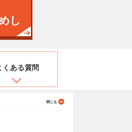
めし
よくある
質問