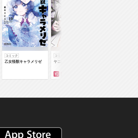
コミック
コミック
コミック
乙女怪獣キャラメリゼ
ヤニねこ
落第賢者の学院無
～二度目の転生、Ｓ
クチート魔術師冒険