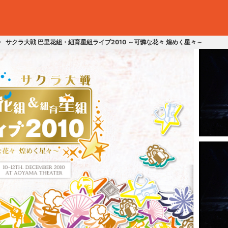
サクラ大戦 巴里花組・紐育星組ライブ2010 ～可憐な花々 煌めく星々～