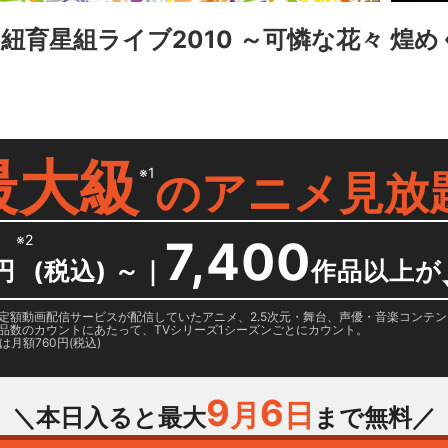
紐育星組ライブ2010 ～可憐な花々 煌
最大級
※1
の
アニメ見放
※2
7,400
円
(税込) ～
｜
作品以上が
日に国内定額動画配信サービスが配信していたアニメ、2.5次元・舞台、声優・音楽コン
品数のカウントにあたって、TVシリーズ1シーズンごとにカウント。
月額760円(税込)
9
6
月
日
＼本日入ると最大
まで無料／