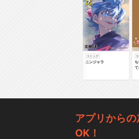
コミック
コ
ニンジャラ
ち
て
アプリからの
OK！