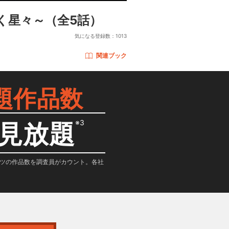
めく星々～
（全5話）
気になる登録数：
1013
関連ブック
題作品数
※3
見放題
テンツの作品数を調査員がカウント。各社