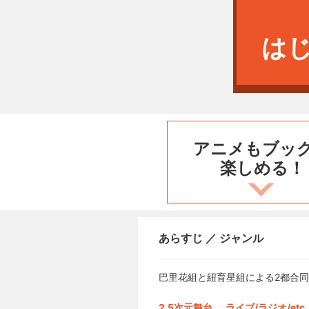
は
アニメもブッ
楽しめる！
あらすじ ／ ジャンル
巴里花組と紐育星組による2都合
2.5次元舞台
ライブ/ラジオ/etc.