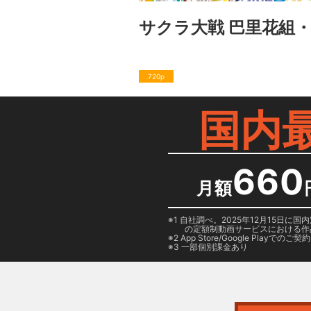
サクラ大戦 巴里花組・
720p
国内
660
月額
1 自社調べ。2025年12月15
の定額制動画サービスにおける作
2
App Store/Google Play
でのご契約は
3 一部個別課金あり