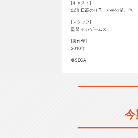
[キャスト]
出演:日髙のり子、小林沙苗、他
[スタッフ]
監督:セガゲームス
[製作年]
2010年
©SEGA
今