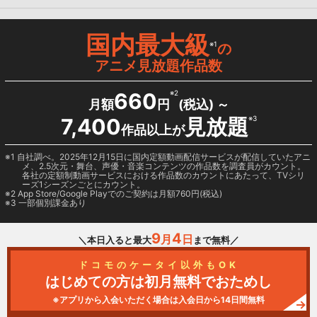
国内最大級
※1
の
アニメ見放題作品数
660
※2
月額
円
(税込) ～
7,400
見放題
※3
作品以上が
1 自社調べ。2025年12月15日に国内定額動画配信サービスが配信していたアニ
メ、2.5次元・舞台、声優・音楽コンテンツの作品数を調査員がカウント。
各社の定額制動画サービスにおける作品数のカウントにあたって、TVシリ
ーズ1シーズンごとにカウント。
2
App Store/Google Play
でのご契約は月額760円(税込)
3 一部個別課金あり
9
4
月
日
＼本日入ると最大
まで無料／
ドコモのケータイ以外もOK
はじめての方は初月無料でおためし
※アプリから入会いただく場合は入会日から14日間無料