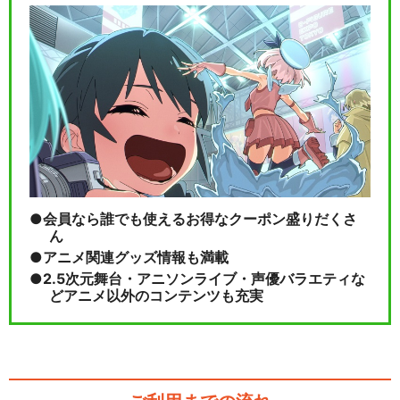
別編 力-C…
NARUTO-ナルト- 疾風伝 忍
界大戦編(3)
会員なら誰でも使えるお得なクーポン盛りだくさ
閉じる
ん
アニメ関連グッズ情報も満載
2.5次元舞台・アニソンライブ・声優バラエティな
どアニメ以外のコンテンツも充実