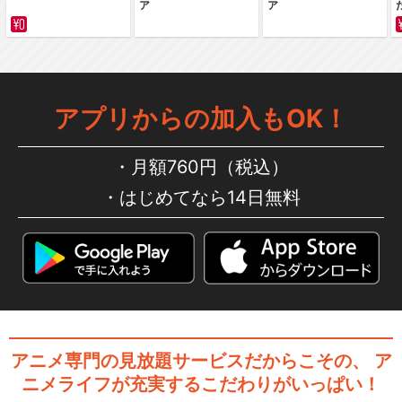
ア
ア
NARUTO‐ナルト‐オリジナル
編4
アプリからの加入もOK！
NARUTO-ナルト- 疾風伝 風
月額760円（税込）
影奪還編
はじめてなら14日無料
NARUTO-ナルト- 疾風伝 サ
スケ再会編
アニメ専門の見放題サービスだからこその、
ア
ニメライフが充実するこだわりがいっぱい！
NARUTO-ナルト- 疾風伝 守