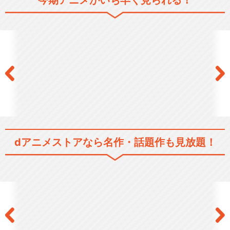
今期アニメがいち早く見られる！
NARUTO‐ナルト‐中忍試験編
NARUTO‐ナルト‐木ノ葉崩し
編
dアニメストアなら
名作・話題作も見放題！
NARUTO‐ナルト‐綱手捜索編