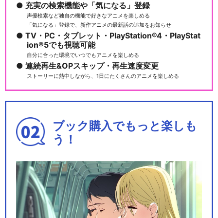
充実の検索機能や「気になる」登録
NARUTO-ナルト- 疾風伝 六
声優検索など独自の機能で好きなアニメを楽しめる
尾編
「気になる」登録で、新作アニメの最新話の追加をお知らせ
TV・PC・タブレット・PlayStation®4・PlayStat
ion®5でも視聴可能
自分に合った環境でいつでもアニメを楽しめる
連続再生&OPスキップ・再生速度変更
NARUTO-ナルト- 疾風伝 ペ
ストーリーに熱中しながら、1日にたくさんのアニメを楽しめる
イン来襲編
ブック購入でもっと楽しも
NARUTO-ナルト- 疾風伝 オ
う！
リジナル(1…
NARUTO-ナルト- 疾風伝 五
影編