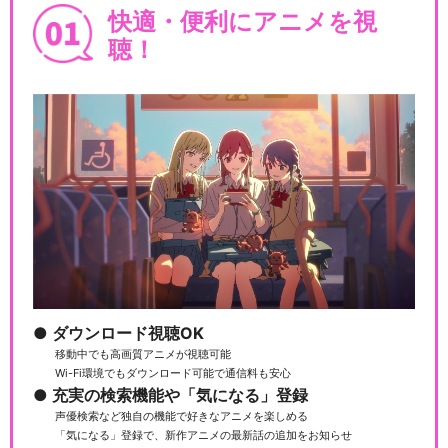
快適・便利にアニメを視
聴！
きかんしゃトーマス（シリー
ズ16）
きかんしゃトーマス（シリー
ズ17）
ダウンロード視聴OK
きかんしゃトーマス（シリー
移動中でも高画質アニメが視聴可能
ズ19）
Wi-Fi環境でもダウンロード可能で通信料も安心
充実の検索機能や「気になる」登録
声優検索など独自の機能で好きなアニメを楽しめる
「気になる」登録で、新作アニメの最新話の追加をお知らせ