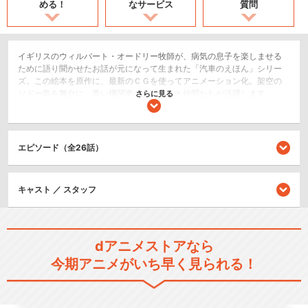
める！
なサービス
質問
イギリスのウィルバート・オードリー牧師が、病気の息子を楽しませる
ために語り聞かせたお話が元になって生まれた「汽車のえほん」シリー
ズ。この絵本を原作に、最新のＣＧを使ってアニメーション化。架空の
ソドー島を舞台に、青い機関車のトーマスと仲間たちが活躍します。
さらに見る
キッズ/ファミリー
日常/ほのぼの
エピソード（全26話）
シリーズ／関連のアニメ作品
キャスト ／ スタッフ
きかんしゃトーマス（シリー
ズ1）
dアニメストアなら
今期アニメがいち早く見られる！
きかんしゃトーマス（シリー
ズ2）