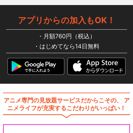
きかんしゃトーマス（シリー
アプリからの加入もOK！
ズ11）
月額760円（税込）
はじめてなら14日無料
きかんしゃトーマス（シリー
ズ13）
きかんしゃトーマス（シリー
ズ14）
アニメ専門の見放題サービスだからこその、
ア
ニメライフが充実するこだわりがいっぱい！
きかんしゃトーマス（シリー
ズ15）