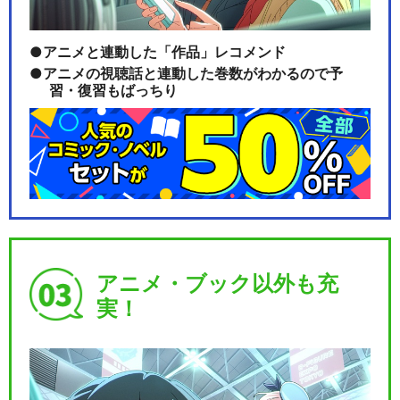
アニメと連動した「作品」レコメンド
きかんしゃトーマス（シリー
アニメの視聴話と連動した巻数がわかるので予
ズ24）
習・復習もばっちり
きかんしゃトーマス みんなあ
つまれ!しゅっぱつ…
劇場版 きかんしゃトーマス ト
アニメ・ブック以外も充
ーマスをすくえ!…
実！
劇場版 きかんしゃトーマス 伝