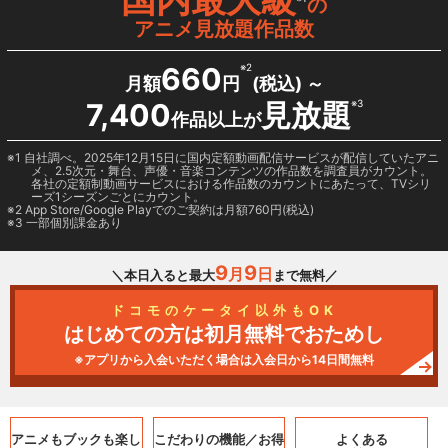
の
アニメ見放題作品数
660
※2
月額
円
(税込) ～
7,400
見放題
※3
作品以上が
1 自社調べ。2025年12月15日に国内定額動画配信サービスが配信していたアニ
メ、2.5次元・舞台、声優・音楽コンテンツの作品数を調査員がカウント。
各社の定額制動画サービスにおける作品数のカウントにあたって、TVシリ
ーズ1シーズンごとにカウント。
2
App Store/Google Play
でのご契約は月額760円(税込)
3 一部個別課金あり
9
9
月
日
＼本日入ると最大
まで無料／
ドコモのケータイ以外もOK
はじめての方は初月無料でおためし
※アプリから入会いただく場合は入会日から14日間無料
アニメもブックも
楽し
こだわりの機能／
お得
よくある