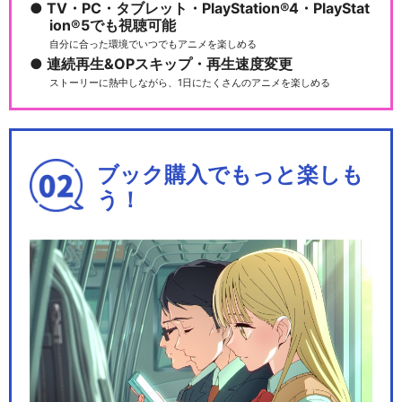
TV・PC・タブレット・PlayStation®4・PlayStat
きかんしゃトーマス（シリー
ion®5でも視聴可能
ズ20）
自分に合った環境でいつでもアニメを楽しめる
連続再生&OPスキップ・再生速度変更
ストーリーに熱中しながら、1日にたくさんのアニメを楽しめる
きかんしゃトーマス（シリー
ズ21）
ブック購入でもっと楽しも
う！
きかんしゃトーマス（シリー
ズ22）
きかんしゃトーマス（シリー
ズ23）