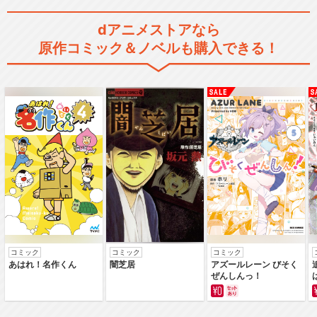
きかんしゃトーマス（シリー
ズ6）
dアニメストアなら
原作コミック＆ノベルも購入できる！
きかんしゃトーマス（シリー
ズ7）
きかんしゃトーマス（シリー
ズ9）
コミック
コミック
コミック
あはれ！名作くん
闇芝居
アズールレーン びそく
きかんしゃトーマス（シリー
ぜんしんっ！
ズ10）