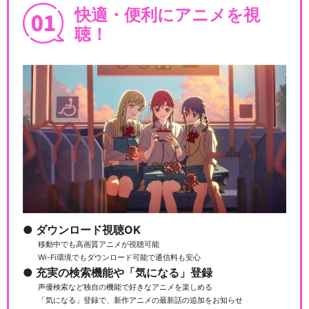
ズ15）
快適・便利にアニメを視
聴！
きかんしゃトーマス（シリー
ズ16）
きかんしゃトーマス（シリー
ズ17）
ダウンロード視聴OK
移動中でも高画質アニメが視聴可能
きかんしゃトーマス（シリー
Wi-Fi環境でもダウンロード可能で通信料も安心
ズ18）
充実の検索機能や「気になる」登録
声優検索など独自の機能で好きなアニメを楽しめる
「気になる」登録で、新作アニメの最新話の追加をお知らせ