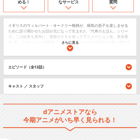
める！
なサービス
質問
イギリスのウィルバート・オードリー牧師が、病気の息子を楽しませる
ために語り聞かせたお話が元になって生まれた「汽車のえほん」シリー
ズ。この絵本を原作に、最新のＣＧを使ってアニメーション化。車体番
号1番、小型のタンク機関車トーマスが、ソドー島の仲間や世界の機関車
さらに見る
たちと元気よく駆け回り、活躍する姿を描きます。
キッズ/ファミリー
日常/ほのぼの
エピソード（全13話）
シリーズ／関連のアニメ作品
キャスト ／ スタッフ
きかんしゃトーマス（シリー
ズ1）
dアニメストアなら
今期アニメがいち早く見られる！
きかんしゃトーマス（シリー