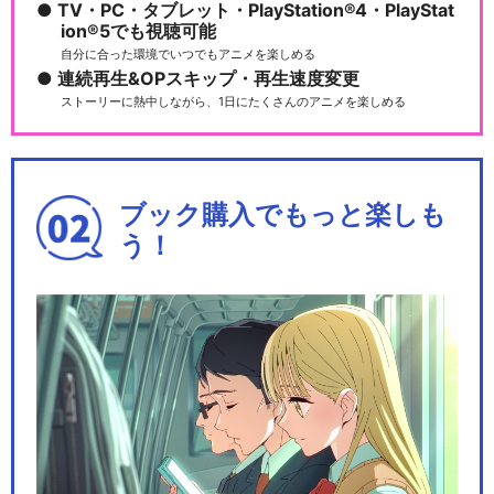
TV・PC・タブレット・PlayStation®4・PlayStat
ion®5でも視聴可能
きかんしゃトーマス（シリー
自分に合った環境でいつでもアニメを楽しめる
ズ19）
連続再生&OPスキップ・再生速度変更
ストーリーに熱中しながら、1日にたくさんのアニメを楽しめる
きかんしゃトーマス（シリー
ズ20）
ブック購入でもっと楽しも
う！
きかんしゃトーマス（シリー
ズ21）
きかんしゃトーマス（シリー
ズ23）