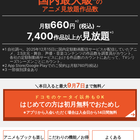
の
アニメ見放題作品数
660
※2
月額
円
(税込) ～
7,400
見放題
※3
作品以上が
1 自社調べ。2025年12月15日に国内定額動画配信サービスが配信していたアニ
メ、2.5次元・舞台、声優・音楽コンテンツの作品数を調査員がカウント。
各社の定額制動画サービスにおける作品数のカウントにあたって、TVシリ
ーズ1シーズンごとにカウント。
2
App Store/Google Play
でのご契約は月額760円(税込)
3 一部個別課金あり
9
7
月
日
＼本日入ると最大
まで無料／
ドコモのケータイ以外もOK
はじめての方は初月無料でおためし
※アプリから入会いただく場合は入会日から14日間無料
アニメもブックも
楽し
こだわりの機能／
お得
よくある