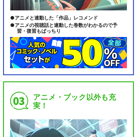
アニメと連動した「作品」レコメンド
きかんしゃトーマス（シリー
アニメの視聴話と連動した巻数がわかるので予
習・復習もばっちり
ズ24）
きかんしゃトーマス みんなあ
つまれ!しゅっぱつ…
アニメ・ブック以外も充
劇場版 きかんしゃトーマス ト
実！
ーマスをすくえ!…