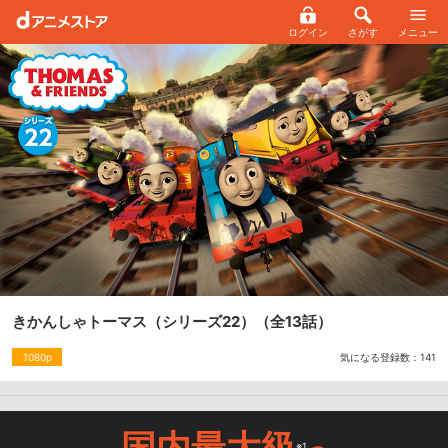
ログイン
さがす
メニュー
きかんしゃトーマス（シリーズ22）
（全13話）
気になる登録数：
141
1080p
国内最大級
※1