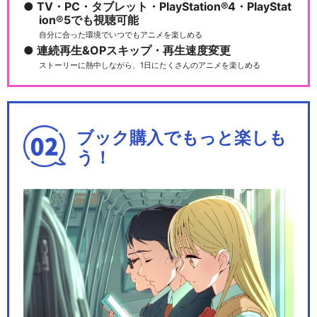
TV・PC・タブレット・PlayStation®4・PlayStat
ion®5でも視聴可能
きかんしゃトーマス（シリー
自分に合った環境でいつでもアニメを楽しめる
ズ19）
連続再生&OPスキップ・再生速度変更
ストーリーに熱中しながら、1日にたくさんのアニメを楽しめる
きかんしゃトーマス（シリー
ズ20）
ブック購入でもっと楽しも
う！
きかんしゃトーマス（シリー
ズ21）
きかんしゃトーマス（シリー
ズ22）