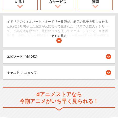
める！
なサービス
質問
イギリスのウィルバート・オードリー牧師が、病気の息子を楽しませる
ために語り聞かせたお話が元になって生まれた「汽車のえほん」シリー
ズ。この絵本を原作に、最新のＣＧを使ってアニメーション化。車体番
号1番、小型のタンク機関車トーマスが、ソドー島の仲間や世界の機関車
さらに見る
たちと元気よく駆け回り、活躍する姿を描きます。
キッズ/ファミリー
日常/ほのぼの
エピソード（全10話）
シリーズ／関連のアニメ作品
キャスト ／ スタッフ
きかんしゃトーマス（シリー
ズ1）
dアニメストアなら
今期アニメがいち早く見られる！
きかんしゃトーマス（シリー