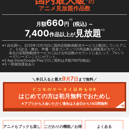
の
アニメ見放題作品数
660
※2
月額
円
(税込) ～
7,400
見放題
※3
作品以上が
1 自社調べ。2025年12月15日に国内定額動画配信サービスが配信していたアニ
メ、2.5次元・舞台、声優・音楽コンテンツの作品数を調査員がカウント。
各社の定額制動画サービスにおける作品数のカウントにあたって、TVシリ
ーズ1シーズンごとにカウント。
2
App Store/Google Play
でのご契約は月額760円(税込)
3 一部個別課金あり
9
7
月
日
＼本日入ると最大
まで無料／
ドコモのケータイ以外もOK
はじめての方は初月無料でおためし
※アプリから入会いただく場合は入会日から14日間無料
アニメもブックも
楽し
こだわりの機能／
お得
よくある