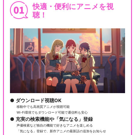
ズ15）
快適・便利にアニメを視
聴！
きかんしゃトーマス（シリー
ズ16）
きかんしゃトーマス（シリー
ズ17）
ダウンロード視聴OK
移動中でも高画質アニメが視聴可能
きかんしゃトーマス（シリー
Wi-Fi環境でもダウンロード可能で通信料も安心
ズ18）
充実の検索機能や「気になる」登録
声優検索など独自の機能で好きなアニメを楽しめる
「気になる」登録で、新作アニメの最新話の追加をお知らせ