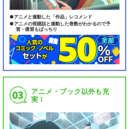
アニメと連動した「作品」レコメンド
きかんしゃトーマス（シリー
アニメの視聴話と連動した巻数がわかるので予
習・復習もばっちり
ズ24）
きかんしゃトーマス みんなあ
つまれ!しゅっぱつ…
アニメ・ブック以外も充
劇場版 きかんしゃトーマス ト
実！
ーマスをすくえ!…