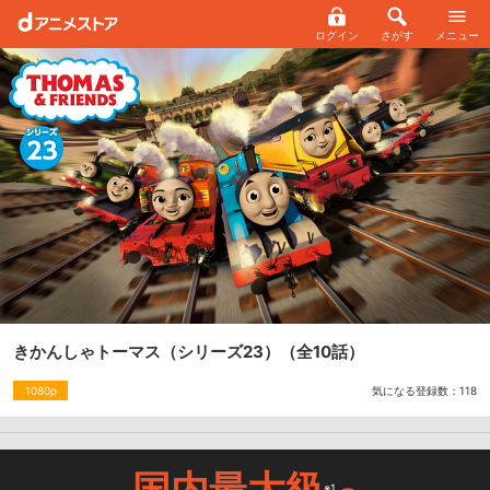
ログイン
さがす
メニュー
きかんしゃトーマス（シリーズ23）
（全10話）
気になる登録数：
118
1080p
国内最大級
※1