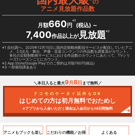
の
アニメ見放題作品数
660
※2
月額
円
(税込) ～
7,400
見放題
※3
作品以上が
1 自社調べ。2025年12月15日に国内定額動画配信サービスが配信していたアニ
メ、2.5次元・舞台、声優・音楽コンテンツの作品数を調査員がカウント。
各社の定額制動画サービスにおける作品数のカウントにあたって、TVシリ
ーズ1シーズンごとにカウント。
2
App Store/Google Play
でのご契約は月額760円(税込)
3 一部個別課金あり
9
8
月
日
＼本日入ると最大
まで無料／
ドコモのケータイ以外もOK
はじめての方は初月無料でおためし
※アプリから入会いただく場合は入会日から14日間無料
アニメもブックも
楽し
こだわりの機能／
お得
よくある