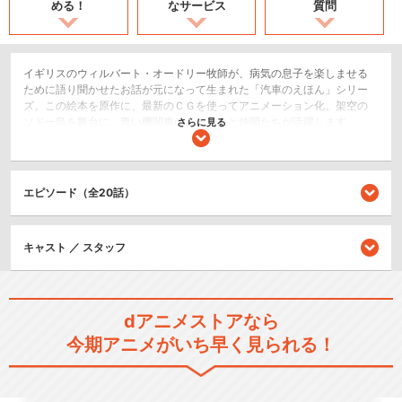
める！
なサービス
質問
イギリスのウィルバート・オードリー牧師が、病気の息子を楽しませる
ために語り聞かせたお話が元になって生まれた「汽車のえほん」シリー
ズ。この絵本を原作に、最新のＣＧを使ってアニメーション化。架空の
ソドー島を舞台に、青い機関車のトーマスと仲間たちが活躍します。
さらに見る
キッズ/ファミリー
日常/ほのぼの
エピソード（全20話）
シリーズ／関連のアニメ作品
キャスト ／ スタッフ
きかんしゃトーマス（シリー
ズ1）
dアニメストアなら
今期アニメがいち早く見られる！
きかんしゃトーマス（シリー
ズ2）