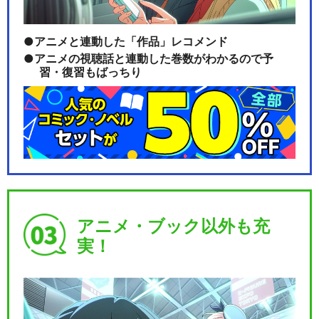
アニメと連動した「作品」レコメンド
きかんしゃトーマス（シリー
アニメの視聴話と連動した巻数がわかるので予
ズ24）
習・復習もばっちり
きかんしゃトーマス みんなあ
つまれ!しゅっぱつ…
劇場版 きかんしゃトーマス ト
アニメ・ブック以外も充
ーマスをすくえ!…
実！
劇場版 きかんしゃトーマス 伝