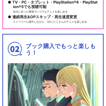
TV・PC・タブレット・PlayStation®4・PlayStat
きかんしゃトーマス（シリー
ion®5でも視聴可能
ズ19）
自分に合った環境でいつでもアニメを楽しめる
連続再生&OPスキップ・再生速度変更
ストーリーに熱中しながら、1日にたくさんのアニメを楽しめる
きかんしゃトーマス（シリー
ズ20）
ブック購入でもっと楽しも
う！
きかんしゃトーマス（シリー
ズ22）
きかんしゃトーマス（シリー
ズ23）