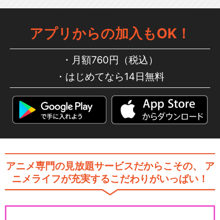
きかんしゃトーマス（シリー
アプリからの加入もOK！
ズ11）
月額760円（税込）
はじめてなら14日無料
きかんしゃトーマス（シリー
ズ13）
きかんしゃトーマス（シリー
ズ14）
アニメ専門の見放題サービスだからこその、
ア
ニメライフが充実するこだわりがいっぱい！
きかんしゃトーマス（シリー
ズ15）