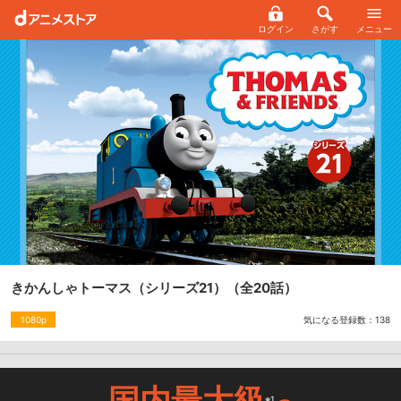
ログイン
さがす
メニュー
きかんしゃトーマス（シリーズ21）
（全20話）
気になる登録数：
138
1080p
国内最大級
※1