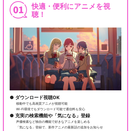
快適・便利にアニメを視
聴！
きかんしゃトーマス（シリー
ズ16）
きかんしゃトーマス（シリー
ズ17）
ダウンロード視聴OK
きかんしゃトーマス（シリー
移動中でも高画質アニメが視聴可能
ズ18）
Wi-Fi環境でもダウンロード可能で通信料も安心
充実の検索機能や「気になる」登録
声優検索など独自の機能で好きなアニメを楽しめる
「気になる」登録で、新作アニメの最新話の追加をお知らせ