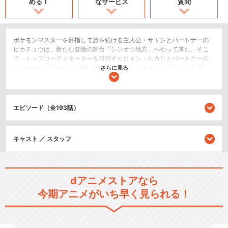
める！
なサービス
質問
ポケモンマスターを目指して旅を続ける主人公・サトシとパートナーの
ピカチュウは、新たな冒険の舞台「シンオウ地方」へやって来た。そこ
で、トップコーディネーターを目指すヒロイン・ヒカリとパートナーの
ポッチャマに出会い、一緒に旅をすることに。さまざまな出会いを通じ
さらに見る
て仲間の大切さを知り、ライバルとのバトルを熱い友情で乗りこえて、
成長してゆく･･････。
アクション/バトル
エピソード（全193話）
SF/ファンタジー
キッズ/ファミリー
キャスト ／ スタッフ
シリーズ／関連のアニメ作品
ポケットモンスター（1997）
dアニメストアなら
今期アニメがいち早く見られる！