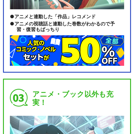
ユメノツボミ － ポケモンアニ
メシリーズ【PO…
アニメと連動した「作品」レコメンド
アニメの視聴話と連動した巻数がわかるので予
習・復習もばっちり
まっててね！コイキング － ポ
ケモンアニメシリ…
ぽかぽかマグマッグハウス －
ポケモンアニメシ…
アニメ・ブック以外も充
実！
ゲンガーになっちゃった！？
－ ポケモンアニメ…