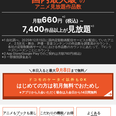
の
アニメ見放題作品数
660
※2
月額
円
(税込) ～
7,400
見放題
※3
作品以上が
1 自社調べ。2025年12月15日に国内定額動画配信サービスが配信していたアニ
メ、2.5次元・舞台、声優・音楽コンテンツの作品数を調査員がカウント。
各社の定額制動画サービスにおける作品数のカウントにあたって、TVシリ
ーズ1シーズンごとにカウント。
2
App Store/Google Play
でのご契約は月額760円(税込)
3 一部個別課金あり
9
8
月
日
＼本日入ると最大
まで無料／
ドコモのケータイ以外もOK
はじめての方は初月無料でおためし
※アプリから入会いただく場合は入会日から14日間無料
アニメもブックも
楽し
こだわりの機能／
お得
よくある