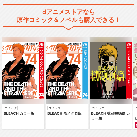
dアニメストアなら
原作コミック＆ノベルも購入できる！
ポケットモンスター ベストウ
イッシュ
ポケットモンスターXY
ポケットモンスター サン＆ム
ーン
コミック
コミック
コミック
BLEACH カラー版
BLEACH モノクロ版
BLEACH 獄頤鳴鳴篇 カ
ラー版
ポケットモンスター 遥かなる