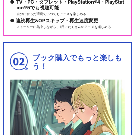
TV・PC・タブレット・PlayStation®4・PlayStat
ion®5でも視聴可能
自分に合った環境でいつでもアニメを楽しめる
連続再生&OPスキップ・再生速度変更
ポケモン動画図鑑②
ストーリーに熱中しながら、1日にたくさんのアニメを楽しめる
ブック購入でもっと楽しも
ズルッグとミミッキュ － ポケ
う！
モンアニメシリー…
ヒーローになりたいヤンチャ
ム － ポケモンアニ…