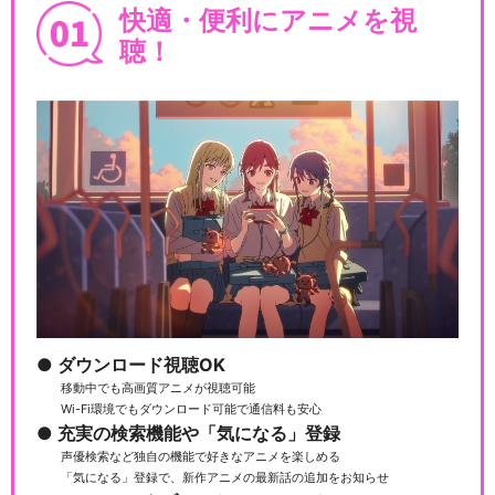
快適・便利にアニメを視
ポケモンスペシャルアニメ
聴！
「ただいま」
ポケットモンスタークリスタ
ル ライコウ雷の伝説
戦慄のミラージュポケモン
ダウンロード視聴OK
移動中でも高画質アニメが視聴可能
Wi-Fi環境でもダウンロード可能で通信料も安心
充実の検索機能や「気になる」登録
ポケモン動画図鑑①
声優検索など独自の機能で好きなアニメを楽しめる
「気になる」登録で、新作アニメの最新話の追加をお知らせ