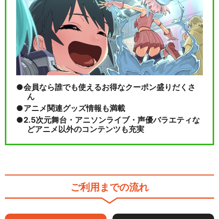
ふぶきのなつやすみ － ポケモ
ンアニメシリーズ…
会員なら誰でも使えるお得なクーポン盛りだくさ
閉じる
ん
アニメ関連グッズ情報も満載
2.5次元舞台・アニソンライブ・声優バラエティな
どアニメ以外のコンテンツも充実
ご利用までの流れ