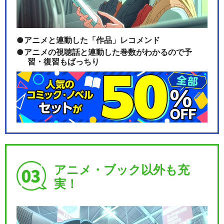
ム － ポケモンアニ…
アニメと連動した「作品」レコメンド
アニメの視聴話と連動した巻数がわかるので予
ユメノツボミ － ポケモンアニ
習・復習もばっちり
メシリーズ【PO…
まっててね！コイキング － ポ
ケモンアニメシリ…
アニメ・ブック以外も充
ゲンガーになっちゃった！？
実！
－ ポケモンアニメ…