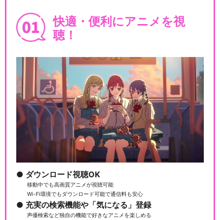
ポケモンアニメ「薄明の翼」
快適・便利にアニメを視
聴！
ポケモンスペシャルアニメ
「ただいま」
ポケットモンスタークリスタ
ル ライコウ雷の伝説
ダウンロード視聴OK
移動中でも高画質アニメが視聴可能
戦慄のミラージュポケモン
Wi-Fi環境でもダウンロード可能で通信料も安心
充実の検索機能や「気になる」登録
声優検索など独自の機能で好きなアニメを楽しめる