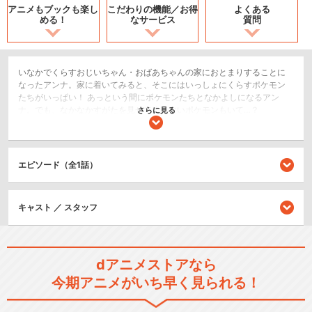
アニメもブックも
楽し
こだわりの機能／
お得
よくある
める！
なサービス
質問
いなかでくらすおじいちゃん・おばあちゃんの家におとまりすることに
なったアンナ。家に着いてみると、そこにはいっしょにくらすポケモン
たちがいっぱい！ あっという間にポケモンたちとなかよしになるアン
ナ。でも、なかなかすがたを見せてくれないポケモンもいて…？
さらに見る
アクション/バトル
キッズ/ファミリー
エピソード（全1話）
SF/ファンタジー
シリーズ／関連のアニメ作品
キャスト ／ スタッフ
ポケットモンスター（1997）
dアニメストアなら
今期アニメがいち早く見られる！