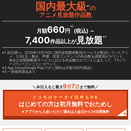
国内最大級
※1
の
アニメ見放題作品数
660
※2
月額
円
(税込) ～
7,400
見放題
※3
作品以上が
1 自社調べ。2025年12月15日に国内定額動画配信サービスが配信していたアニ
メ、2.5次元・舞台、声優・音楽コンテンツの作品数を調査員がカウント。
各社の定額制動画サービスにおける作品数のカウントにあたって、TVシリ
ーズ1シーズンごとにカウント。
2
App Store/Google Play
でのご契約は月額760円(税込)
3 一部個別課金あり
9
7
月
日
＼本日入ると最大
まで無料／
ドコモのケータイ以外もOK
はじめての方は初月無料でおためし
※アプリから入会いただく場合は入会日から14日間無料