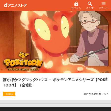
ログイン
さがす
メニュー
ぽかぽかマグマッグハウス － ポケモンアニメシリーズ【POKÉ
TOON】
（全1話）
気になる登録数：
277
1080p