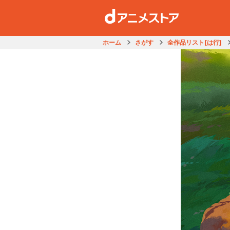
ホーム
さがす
全作品リスト[は行]