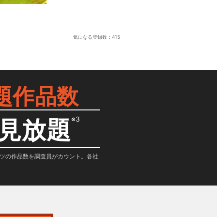
気になる登録数：
415
題作品数
※3
見放題
テンツの作品数を調査員がカウント。各社