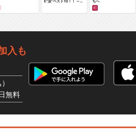
E“涙”ベスト10！！ ～サ
ちへ
バイバルの海 超新星編
～ カラー版
加入も
込）
日無料