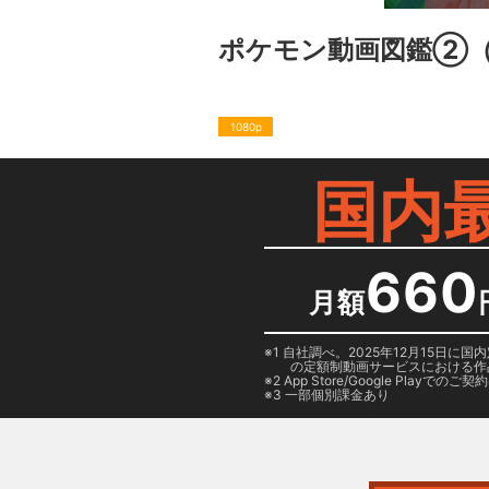
ポケモン動画図鑑②
1080p
国内
660
月額
1 自社調べ。2025年12月15
の定額制動画サービスにおける作
2
App Store/Google Play
でのご契約は
3 一部個別課金あり