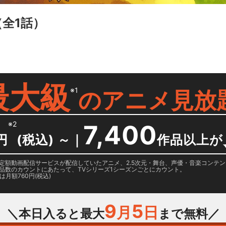
（全1話）
最大級
※1
の
アニメ見放
※2
7,400
円
(税込) ～
｜
作品以上が
日に国内定額動画配信サービスが配信していたアニメ、2.5次元・舞台、声優・音楽コン
品数のカウントにあたって、TVシリーズ1シーズンごとにカウント。
月額760円(税込)
9
5
月
日
＼本日入ると最大
まで無料／