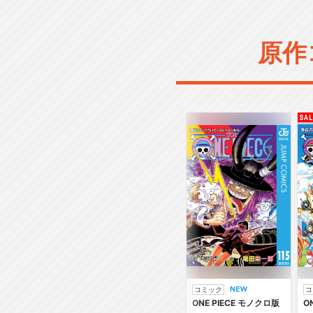
原作
コミック
コ
ONE PIECE モノクロ版
O