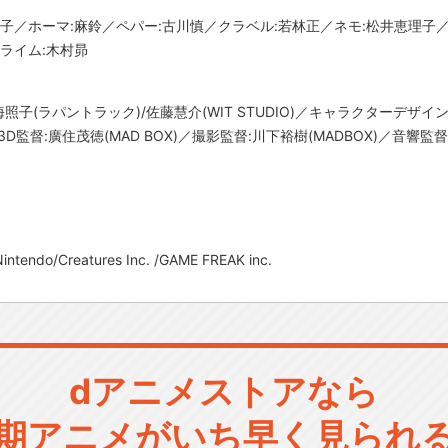
菜子／ホーマ:麻鈴／ペパー:古川慎／クラベル:若林正／ネモ:松井恵理子
ライム:木村昴
照子(ラパントラック)/佐藤慧介(WIT STUDIO)／キャラクターデザイ
／3D監督:廣住茂徳(MAD BOX)／撮影監督:川下裕樹(MADBOX)／音響監
tendo/Creatures Inc. /GAME FREAK inc.
dアニメストアなら
期アニメがいち早く見られ