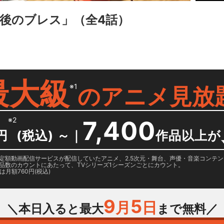
後のブレス」
（全4話）
最大級
※1
の
アニメ見放
※2
7,400
円
(税込) ～
｜
作品以上が
日に国内定額動画配信サービスが配信していたアニメ、2.5次元・舞台、声優・音楽コン
品数のカウントにあたって、TVシリーズ1シーズンごとにカウント。
月額760円(税込)
9
5
月
日
＼本日入ると最大
まで無料／