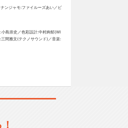
／ナンジャモ:ファイルーズあい／ビ
ン:小島崇史／色彩設計:中村絢郁(WI
督:三間雅文​(テクノサウンド)／音楽:
る！