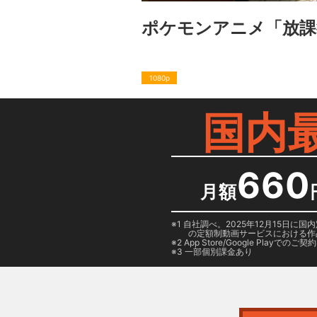
ポケモンアニメ「放課
1080p
国内
660
月額
1 自社調べ。2025年12月15
の定額制動画サービスにおける作
2
App Store/Google Play
でのご契約は
3 一部個別課金あり