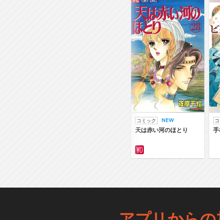
コミック
コ
天は赤い河のほとり
手
アプリからの