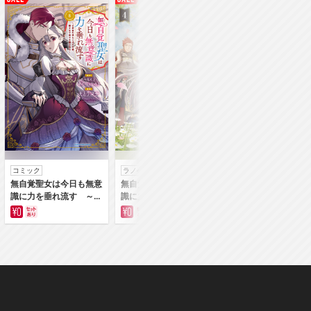
コミック
ラノベ
コミック
無自覚聖女は今日も無意
無自覚聖女は今日も無意
身代わり令嬢を救っ
識に力を垂れ流す ～公
識に力を垂れ流す 今代
は冷酷無慈悲な氷の
爵家の落ちこぼれ令嬢、
の聖女は姉ではなく、妹
の愛でした【単行本
嫁ぎ先で幸せを掴み取る
の私だったみたいです
～