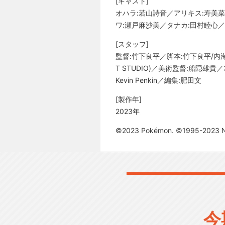
[キャスト]
オハラ:若山詩音／アリキス:寿美
ワ:瀬戸麻沙美／タナカ:田村睦心／
[スタッフ]
監督:竹下良平／脚本:竹下良平/内海
T STUDIO)／美術監督:船隠雄貴
Kevin Penkin／編集:肥田文
[製作年]
2023年
©2023 Pokémon. ©1995-2023 Nin
今