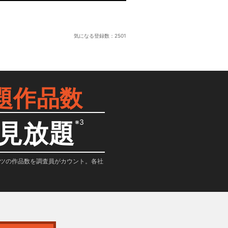
気になる登録数：
2501
題作品数
※3
見放題
テンツの作品数を調査員がカウント。各社