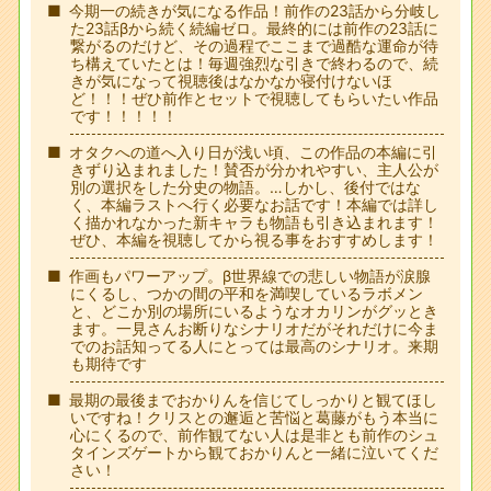
今期一の続きが気になる作品！前作の23話から分岐し
た23話βから続く続編ゼロ。最終的には前作の23話に
繋がるのだけど、その過程でここまで過酷な運命が待
ち構えていたとは！毎週強烈な引きで終わるので、続
きが気になって視聴後はなかなか寝付けないほ
ど！！！ぜひ前作とセットで視聴してもらいたい作品
です！！！！！
オタクへの道へ入り日が浅い頃、この作品の本編に引
きずり込まれました！賛否が分かれやすい、主人公が
別の選択をした分史の物語。…しかし、後付ではな
く、本編ラストへ行く必要なお話です！本編では詳し
く描かれなかった新キャラも物語も引き込まれます！
ぜひ、本編を視聴してから視る事をおすすめします！
作画もパワーアップ。β世界線での悲しい物語が涙腺
にくるし、つかの間の平和を満喫しているラボメン
と、どこか別の場所にいるようなオカリンがグッとき
ます。一見さんお断りなシナリオだがそれだけに今ま
でのお話知ってる人にとっては最高のシナリオ。来期
も期待です
最期の最後までおかりんを信じてしっかりと観てほし
いですね！クリスとの邂逅と苦悩と葛藤がもう本当に
心にくるので、前作観てない人は是非とも前作のシュ
タインズゲートから観ておかりんと一緒に泣いてくだ
さい！