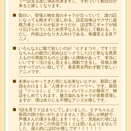
で一話見る度に満足出来ますし、それでいて配信日が
来ると嬉しくなります。
面白い。登場人物全員のキャラが立っていて、誰の話
になっても飽きずに楽しめる。設定自体はヤクザに超
能力者とバトルが起きそうだが、ほぼ常にギャグが繰
り広げられているため苦手な人も安心して観れる。た
だし、内容はかなり大人向けである。毎週笑える良ア
ニメ。
いろんな人に観て欲しいのが「ヒナまつり」です！ひ
なちゃんの能力に初めはビックリしたけど単なる異星
人ものや異能力ものとは違い人情味があって、本当に
いいです！泣けるし笑えるし感動できるし、登場人物
のすべてがいい役してて、老若男女問わず観て欲しい
アニメです。
未来からやってきた何にも出来ないヒナが、新田に迷
惑をかけまくる『人情ギャグストーリー』です。新田
は『ツッコミ』と『スカシ』のバランスが最高で、物
語をしめてくれます。魅力溢れるキャラが多数登場し
ますが、僕は余りにも不憫なアンズが推しです。
1話を見てドはまりしてしまいました。ヒナちゃんと
新田の掛け合いがたまりません！言い回しが絶妙で、
声優さんの凄さを感じます！そして、見始めた頃には
まさかまさかこの作品で泣くとは思いもよりませんで
した。個人的にはEDが推しです！！！！！！