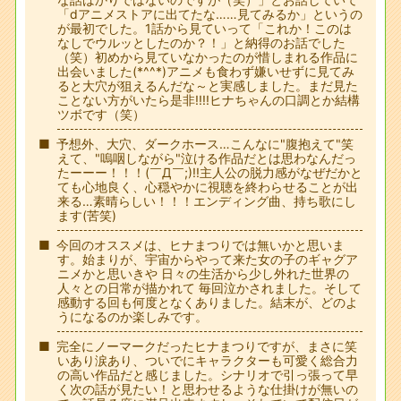
「dアニメストアに出てたな……見てみるか」というの
が最初でした。1話から見ていって「これか！このは
なしでウルッとしたのか？！」と納得のお話でした
（笑）初めから見ていなかったのが惜しまれる作品に
出会いました(*^^*)アニメも食わず嫌いせずに見てみ
ると大穴が狙えるんだな～と実感しました。まだ見た
ことない方がいたら是非!!!!ヒナちゃんの口調とか結構
ツボです（笑）
予想外、大穴、ダークホース…こんなに"腹抱えて"笑
えて、"嗚咽しながら"泣ける作品だとは思わなんだっ
たーーー！！！(￣Д￣;)!!主人公の脱力感がなぜだかと
ても心地良く、心穏やかに視聴を終わらせることが出
来る…素晴らしい！！！エンディング曲、持ち歌にし
ます(苦笑)
今回のオススメは、ヒナまつりでは無いかと思いま
す。始まりが、宇宙からやって来た女の子のギャグア
ニメかと思いきや 日々の生活から少し外れた世界の
人々との日常が描かれて 毎回泣かされました。そして
感動する回も何度となくありました。結末が、どのよ
うになるのか楽しみです。
完全にノーマークだったヒナまつりですが、まさに笑
いあり涙あり、ついでにキャラクターも可愛く総合力
の高い作品だと感じました。シナリオで引っ張って早
く次の話が見たい！と思わせるような仕掛けが無いの