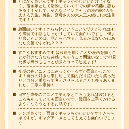
とにかく良いんです！キャラがかわいいだけじゃな
く、漫画家として活動していく中での夢や葛藤に恋も
ある！！そして、そんなメインキャラの漫画家4人を
支える先生、編集、寮母さんの大人三人組にも大注目
です！！
超面白いです！きらら枠ということで萌えがそれはも
う満開です話もしっかりしていて面白いですし、何よ
り言いたいのは、見たらハマる。見るか見ないかはあ
なた次第ですがね？？？
すごくおすすめです!普段絵を描くことや漫画を描くこ
とが好きな方なら共感しちゃうこと間違いなしです!見
た後は自分ももっと頑張ろうって思えます!
今期の春アニメはこみっくがーるずが面白かったで
す！自分の好きな事に対して悩んだり泣いたり笑った
りと自分と重なって考えさせられることも多々ありま
した。二期を期待！
日常と成長のアニメで笑えるところもあれば泣けると
ころもあってとても面白いです。漫画を上手くかける
ようになろうとするお話です。
テンポ良くて、面白くキャラもかわいいです！きらら
系ですが、ギャグアニメとしても見ても面白いでしょ
う