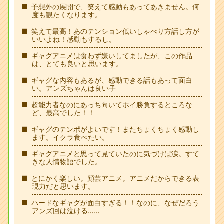
予想外の展開で、笑えて感動もあってあきません。何
度も観たくなります。
笑えて最高！あのテンション低いしゃべり方話し方が
いいよね！感動もするし。
ギャグアニメは食わず嫌いしてましたが、この作品
は、とても良いと思います。
ギャグな内容もあるが、感動できる話もあって面白
い。アンズちゃんは良い子
超能力者なのにあっち向いてホイ勝負するところな
ど、最高でした！！
ギャグのテンポがよいです！またちょくちょく感動し
ます。イクラ食べたい。
ギャグアニメと思って見ていたのに気づけば涙。すて
きな人情物語でした。
とにかく楽しい。顔芸アニメ。アニメだからできる表
現力だと思います。
ハードなギャグが面白すぎる！！なのに、なぜだろう
アンズ回は泣ける……