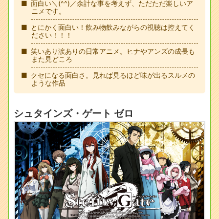
面白い＼(^^)／余計な事を考えず、ただただ楽しいア
ニメです。
とにかく面白い！飲み物飲みながらの視聴は控えてく
ださい！！！
笑いあり涙ありの日常アニメ。ヒナやアンズの成長も
また見どころ
クセになる面白さ。見れば見るほど味が出るスルメの
ような作品
シュタインズ・ゲート ゼロ