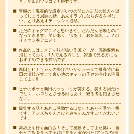
き。新田のツッコミも絶妙です。
冒頭の非現実的な設定がいつの間にか忘却の彼方へ逝
ってしまう展開の妙。あんずラブにならざるを得な
い。とりあえずティッシュ必須。
ただのギャグアニメと思いきや、だんだん感動ものに
なってきます。笑いあり、涙あり、お色気無し...？の
イチオシ春アニメ！！
作品的にはコメディ味が強い作風ですが、感動要素も
混じっており、1人で見る方にも、家族で見る方にも
おすすめできる作品です。
新田とヒナちゃんの掛け合いがシュールで最高特に新
田の演技がすごく良い他のキャラの子達の今後も注目
してます!!
ヒナのボケと新田のツッコミが笑える。笑える回だけ
でなく、ホロリとさせる回もあり、観る者を飽きさせ
ない。
爆笑する話もあれば感動するはなしもあり今季で一番
です。アンズちゃんとひとみちゃんがすごくかわいい
です。
斜め上を行く面白さ！そして感動そしてまた笑い！自
分がご飯を食べてる時に見ると涙が出た(アンズの回)