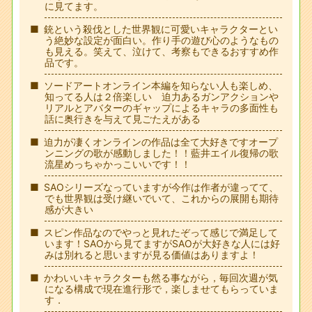
に見てます。
銃という殺伐とした世界観に可愛いキャラクターとい
う絶妙な設定が面白い。作り手の遊び心のようなもの
も見える。笑えて、泣けて、考察もできるおすすめ作
品です。
ソードアートオンライン本編を知らない人も楽しめ、
知ってる人は２倍楽しい 迫力あるガンアクションや
リアルとアバターのギャップによるキャラの多面性も
話に奥行きを与えて見ごたえがある
迫力が凄くオンラインの作品は全て大好きですオープ
ンニングの歌が感動しました！！藍井エイル復帰の歌
流星めっちゃかっこいいです！！
SAOシリーズなっていますが今作は作者が違ってて、
でも世界観は受け継いでいて、これからの展開も期待
感が大きい
スピン作品なのでやっと見れたぞって感じで満足して
います！SAOから見てますがSAOが大好きな人には好
みは別れると思いますが見る価値はありますよ！
かわいいキャラクターも然る事ながら，毎回次週が気
になる構成で現在進行形で，楽しませてもらっていま
す．