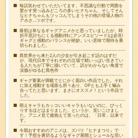
毎話笑わせていただいてます。不思議な行動で周囲を
驚かす突っ込みどころの多いヒナちゃん、そしてそん
なヒナちゃんもツッコんでしまうその他の登場人物の
アホさ…ツボです。
最初は単なるギャグアニメかと思っていましたが、時
折不意討ちにくる感動(特にアンズエピソード)は必見!
ギャグと感動のバランスが絶妙。いい意味で期待を裏
切られました。
異世界から来た2人の少女が引き起こす話のはずだ
が、現代日本でそれぞれの立場で精いっぱい生きてい
る人たちが丁寧に描いていて、訳がわからない角度で
涙腺がゆるむ異色作
ギャグ要素が満載でとにかく面白い作品でした。それ
に加え感動する場面も所々あり、OPとも上手く噛み
合ってたと思います。まさにオススメ！という作品で
した。
萌えキャラもカッコいいキャラもいないのに、びっく
りするほどはまりました。というか、笑いこけまし
た。アニメ見て腹抱えて笑ったのは、「日常」以来で
す。
今期おすすめのアニメは、ズバリ『ヒナまつり』で
す！予想を裏切るようなギャグ展開とシュールな笑い