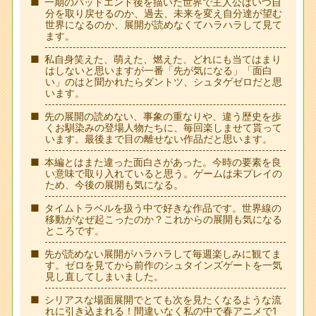
一期のバッドエンド後を描いた世界で主人公はいつ自
分を取り戻せるのか、過去、未来を変え自分達が望む
世界になるのか、展開が読めなくてハラハラして見て
ます。
私自身笑えた、萌えた、燃えた、どれにも当てはまり
はしないと思いますが一番「先が気になる」「面白
い」のはと聞かれたらダントツ、シュタゲゼロだと思
います。
先の展開の読めない、事象の重なりや、違う歴史を歩
くお馴染みの登場人物たちに、毎回楽しませて貰って
います。最後まで目の離せない作品だと思います。
本編とはまた違った面白さがあった。今時の要素を良
い意味で取り入れていると思う。ゲームは未プレイの
ため、今後の展開も気になる。
タイムトラベルを扱う中で好きな作品です。世界線の
移動がなぜ起こったのか？これからの展開も気になる
ところです。
先が読めない展開がハラハラして毎週楽しみに観てま
す。ゼロを見てから前作のシュタインズゲートを一気
見し直してしまいました。
シリアスな場面展開でとても次を見たくなるような流
れに引き込まれる！間違いなく私の中で春アニメで1