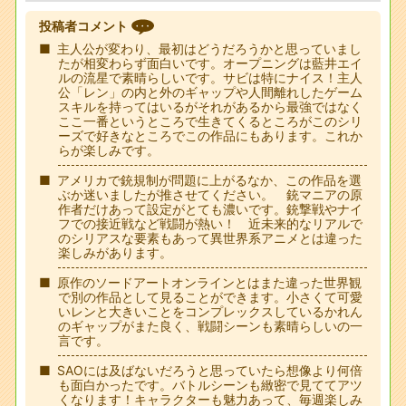
投稿者コメント
主人公が変わり、最初はどうだろうかと思っていまし
たが相変わらず面白いです。オープニングは藍井エイ
ルの流星で素晴らしいです。サビは特にナイス！主人
公「レン」の内と外のギャップや人間離れしたゲーム
スキルを持ってはいるがそれがあるから最強ではなく
ここ一番というところで生きてくるところがこのシリ
ーズで好きなところでこの作品にもあります。これか
らが楽しみです。
アメリカで銃規制が問題に上がるなか、この作品を選
ぶか迷いましたが推させてください。 銃マニアの原
作者だけあって設定がとても濃いです。銃撃戦やナイ
フでの接近戦など戦闘が熱い！ 近未来的なリアルで
のシリアスな要素もあって異世界系アニメとは違った
楽しみがあります。
原作のソードアートオンラインとはまた違った世界観
で別の作品として見ることができます。小さくて可愛
いレンと大きいことをコンプレックスしているかれん
のギャップがまた良く、戦闘シーンも素晴らしいの一
言です。
SAOには及ばないだろうと思っていたら想像より何倍
も面白かったです。バトルシーンも緻密で見ててアツ
くなります！キャラクターも魅力あって、毎週楽しみ