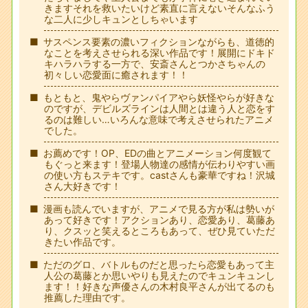
きますそれを救いたいけど素直に言えないそんなふう
な二人に少しキュンとしちゃいます
サスペンス要素の濃いフィクションながらも、道徳的
なことを考えさせられる深い作品です！展開にドキド
キハラハラする一方で、安斎さんとつかさちゃんの
初々しい恋愛面に癒されます！！
もともと、鬼やらヴァンパイアやら妖怪やらが好きな
のですが、デビルズラインは人間とは違う人と恋をす
るのは難しい…いろんな意味で考えさせられたアニメ
でした。
お薦めです！OP、EDの曲とアニメーション何度観て
もぐっと来ます！登場人物達の感情が伝わりやすい画
の使い方もステキです。castさんも豪華ですね！沢城
さん大好きです！
漫画も読んでいますが、アニメで見る方が私は勢いが
あって好きです！アクションあり、恋愛あり、葛藤あ
り、クスッと笑えるところもあって、ぜひ見ていただ
きたい作品です。
ただのグロ、バトルものだと思ったら恋愛もあって主
人公の葛藤とか思いやりも見えたのでキュンキュンし
ます！！好きな声優さんの木村良平さんが出てるのも
推薦した理由です。