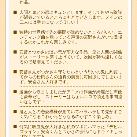
作品。
人間と鬼との恋にキュンとします。そして何やら陰謀
が渦巻いているところにもどきどきします。メインの
二人には幸せになってほしい！
独特の世界感で先の展開が読めないところがいい。エ
ンディング曲を歌っている声優の宮野さんがいつ登場
するのかこれから楽しみです。
安斎とつかさの淡い恋が萌えな作品。鬼と人間の関係
がストーリーを盛り上げていて、次回が待ち遠しくな
るので是非見てください。
安斎さんがつかさを守りたいという思いの鬼に豹変し
てからの松岡さんの迫真の演技に毎回涙してしまいま
す。安斎さん大好きです。
漫画から嵌まりましたがアニメは作画が綺麗だし声優
も豪華だし、ストーリーはちょいエロで萌える事間違
いなしです！
鬼と人との恋愛模様が見ていてハラハラして先がすご
く気になるこれからどうなるのかすごく楽しみ。
何気に吸血鬼が大好きな私のツボにハマった『デビル
ズライン』安斎くんとつかさの会話にもドキドキしっ
ぱなしです♪