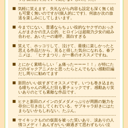
気軽に笑えます、失礼ながら内容も設定も深く無く絵
も可愛く無いのですが(個人的にです)、何故か次の放
送を楽しみにしてしまいます。
今までにない、普通ならちょい役的なヤクザのおっさ
んがまさかの主人公的、ヒロインは超能力少女の組み
合わせ。あいたーの連呼。面白すぎる
笑えて、ホッコリして、泣けて、最後に楽しかったと
思える作品だから、見ると得した気分になれる。春ア
ニメは、「ヒナまつり」が一番のオススメですね。
とにかく素晴らしい「ぁ痛ったーーー！！」が特にた
だのギャクアニメかと思ったらとんでもない感動巨編
だし周りに勧めてます
新田がいい奴すぎてオススメです。いつも巻き込まれ
る瞳ちゃんの死んだ目も要チェックです。感動あり笑
いありのとても素敵な作品です。
ヒナと新田のメインのダメダメっぷりが周囲の魅力を
存分に引き出してくれている。サブキャラ好きにはた
まらないかもしれない。たぶん。
サイキックものの仮面を被った笑いあり、涙ありの人
情コメディ！あんずがいい娘過ぎて思わずもらい泣