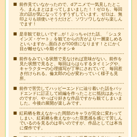
前作見ていなかったので、dアニメで一気見したとこ
ろ、まんまとはまってしまいました！！ゼロも、毎回
次の話が気になってうずうずしています。ゼロは、無
印よりも頭使いそうだけど、ソワソワしながら楽しん
でます！
是非観て欲しいです…が！ぶっちゃけた話、「シュタ
インズ・ゲート」を観てからの方がより一層楽しめる
といいますか…面白さが100倍になります！とにかく
目が離せない今期イチオシ☆
前作をみている状態で見なければ意味がない。前作を
見た状態で見ると、毎回はらはらするタイミングや、
キャラクターの心理描写が丁寧にされていて、毎回惹
き付けられる。倫太郎の心が変わっていく様子も見
所。
前作で苦労してハッピーエンドに辿り着いた話をバッ
ドエンドに訂正して続編を作ったことに抵抗はあった
のですが、やっぱり好きな作品ですから観てしまいま
した。今後の展開が楽しみです。
紅莉栖を救えなかった岡部のキャラが完全に変わって
しまい、紅莉栖を救えなかった罪悪感を感じて苦しん
でいるのを見るのは辛いのですが、作品としては本当
に傑作です。