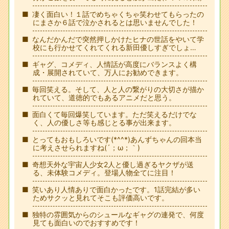
凄く面白い！１話でめちゃくちゃ笑わせてもらったの
にまさか６話で泣かされるとは思いませんでした！
なんだかんだで突然押しかけたヒナの世話をやいて学
校にも行かせてくれてくれる新田優しすぎでしょ…
ギャグ、コメディ、人情話が高度にバランスよく構
成・展開されていて、万人にお勧めできます。
毎回笑える。そして、人と人の繋がりの大切さが描か
れていて、道徳的でもあるアニメだと思う。
面白くて毎回爆笑しています。ただ笑えるだけでな
く、人の優しさ等も感じとる事が出来ます。
とってもおもしろいです(*^^*)あんずちゃんの回本当
に考えさせられますね(´；ω；｀)
奇想天外な宇宙人少女2人と優し過ぎるヤクザが送
る、未体験コメディ。登場人物全てに注目！
笑いあり人情ありで面白かったです。1話完結が多い
ためサクッと見れてそこも評価高いです。
独特の雰囲気からのシュールなギャグの連発で、何度
見ても面白いのでおすすめです！