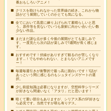
番おもしろいアニメ！
クリスを助けられなかった世界線の続き。これから物
語がどう展開していくのかとても気になる。
全てにおいて高度に練り上げられて素晴らしいと思
う。原作等を見ないでいつも新鮮に向かい合いたい数
少ない作品。
まだまだ謎な点が多く今後の展開がとても楽しみで
す。一度見たら次の話が楽しみで1週間が長く感じま
す。
おすすめです！伏線がありすぎて観るのが苦しくなり
ます…！でもやめられない、とまらないアニメです
ー！
毎週毎週引きが衝撃的で最っ高に面白いです！1話が
あっという間に感じるのもシュタインズゲートの選
択。
少し前提知識は必要になりますが、空想科学シリーズ
が好きなら間違いなく「アタリ」だと思います！
暗くて重い部分もありますが、シリアス系のSF好きな
ら必見です。当然ですが萌も有りデス。