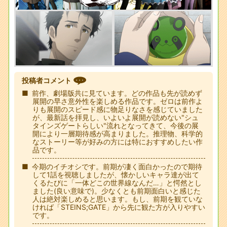
投稿者コメント
前作、劇場版共に見ています。どの作品も先が読めず
展開の早さ意外性を楽しめる作品です。ゼロは前作よ
りも展開のスピード感に物足りなさを感じていました
が、最新話を拝見し、いよいよ展開が読めない"シュ
タインズゲートらしい"流れとなってきて、今後の展
開により一層期待感が高まりました。推理物、科学的
なストーリー等が好みの方には特におすすめしたい作
品です。
今期のイチオシです。前期が凄く面白かったので期待
して1話を視聴しましたが、懐かしいキャラ達が出て
くるたびに「一体どこの世界線なんだ…」と愕然とし
ました(良い意味で)。少なくとも前期面白いと感じた
人は絶対楽しめると思います。もし、前期を観ていな
ければ「STEINS;GATE」から先に観た方が入りやすい
です。