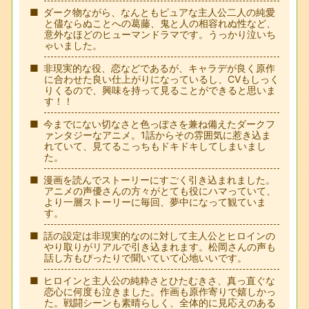
ダーク物ながら、なんともピュアな主人公二人の純愛
と儘ならぬことへの葛藤、鬼と人の相容れぬ性など、
意外なほどのヒューマンドラマです。うっかり泣いち
ゃいました。
非現実的な役、恋などであるが、キャラデが良く原作
に合わせた良い仕上がりになっているし、CVもしっく
りくるので、興味を持って見ることができると思いま
す！！
今までにない切なさと色っぽさを兼ね備えたダークフ
ァンタジーなアニメ。1話からその雰囲気に惹き込ま
れていて、見てるこっちもドキドキしてしまいまし
た。
漫画を読んでストーリーにすごく引き込まれました。
アニメの声優さんの方々がとても役にハマっていて、
より一層ストーリーに毎回、夢中になって観ていま
す。
話の設定は非現実的なのに対して主人公とヒロインの
やり取りがリアルで引き込まれます。松岡さんの声も
話し方もぴったりで聞いていて心地いいです。
ヒロインと主人公の純粋さとひたむきさ、真っ直ぐな
恋心に何度も泣きました。作画も原作寄りで嬉しかっ
た。戦闘シーンも素晴らしく、全体的に見応えのある