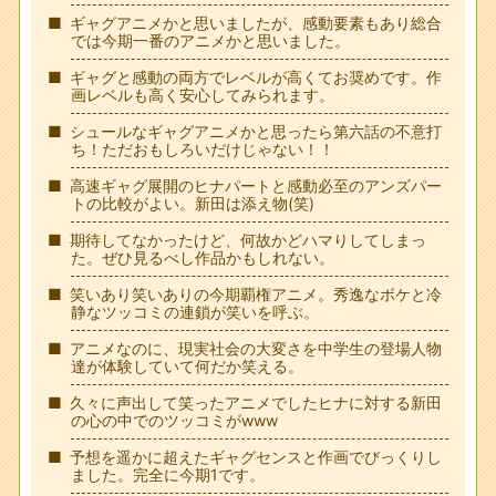
ギャグアニメかと思いましたが、感動要素もあり総合
では今期一番のアニメかと思いました。
ギャグと感動の両方でレベルが高くてお奨めです。作
画レベルも高く安心してみられます。
シュールなギャグアニメかと思ったら第六話の不意打
ち！ただおもしろいだけじゃない！！
高速ギャグ展開のヒナパートと感動必至のアンズパー
トの比較がよい。新田は添え物(笑)
期待してなかったけど、何故かどハマりしてしまっ
た。ぜひ見るべし作品かもしれない。
笑いあり笑いありの今期覇権アニメ。秀逸なボケと冷
静なツッコミの連鎖が笑いを呼ぶ。
アニメなのに、現実社会の大変さを中学生の登場人物
達が体験していて何だか笑える。
久々に声出して笑ったアニメでしたヒナに対する新田
の心の中でのツッコミがwww
予想を遥かに超えたギャグセンスと作画でびっくりし
ました。完全に今期1です。