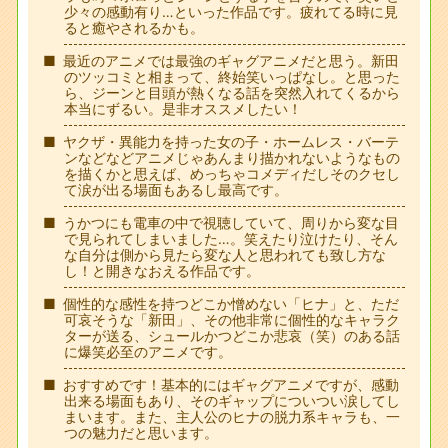
少々の感動有り…といった作品です。疲れてる時に見
ると癒やされるかも。
最近のアニメでは最強のギャグアニメだと思う。新田
のツッコミと相まって、終始笑いっぱなし。と思った
ら、ジーンと目頭が熱くなる話を突然入れてくるから
本当にずるい。是非オススメしたい！
ヤクザ・異能力を持った女の子・ホームレス・バーテ
ンなどなどアニメじゃあんまり描かれないようなもの
を描くかと思えば、めっちゃコメディだしそのクセし
て涙が出る場面もあるし最高です。
うかつにも電車の中で視聴していて、周りから変な目
で見られてしまいました…。笑えたり泣けたり、そん
な自分は側から見たら変な人と思われても致し方な
し！と開きなおえる作品です。
個性的な感性を持つどこか憎めない「ヒナ」と、ただ
可哀そうな「新田」、その他非常に個性的なキャラク
ターが送る、シュールかつどこか悲哀（笑）のある話
に爆笑必至のアニメです。
おすすめです！基本的にはギャグアニメですが、感動
出来る場面もあり、そのギャップについつい涙してし
まいます。また、主人公のヒナの脱力系キャラも、一
つの魅力だと思います。