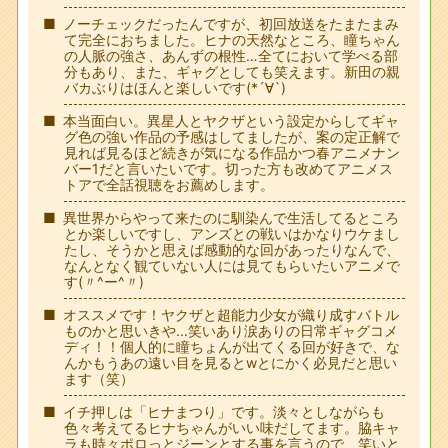
ノーチェックだったんですが、初回放送をたまたまみ
て完全におちました。ヒナの天然なところ、瞳ちゃん
の人脈の強さ、あんずの根性…全てにおいて学べる部
分もあり、また、ギャグとしても笑えます。新田の親
バカぶりはほんと楽しいです(*´∀`)
本当面白い。異星人とヤクザという設定からしてギャ
グ色の強い作品の予感はしてましたが、案の定正解で
見れば見るほど続きが気になる作品かつ春アニメナン
バー1だと言いたいです。切った方も改めてアニメス
トアで全話視聴をお薦めします。
異世界からやって来たのに馴染んで生活してるところ
とか楽しいですし、アンズとの戦いはかなりウケまし
たし、そうかと思えば感動的な回があったりなんで、
なんとなく観ていない人には見てもらいたいアニメで
す(〃^ー^〃)
オススメです！ヤクザと超能力少女が織り成すバトル
ものかと思いきや...笑いあり涙ありの日常ギャグコメ
ディ！！個人的に瞳ちょんが出てくる回が好きで、な
んかもうあの遠い目を見るとwとにかく必見だと思い
ます（笑）
イチ押しは「ヒナまつり」です。淡々としながらも
色々考えてるヒナちゃんがいい味だしてます。脇キャ
ラも時々ポロっとジーンとする事を言うので、笑いと