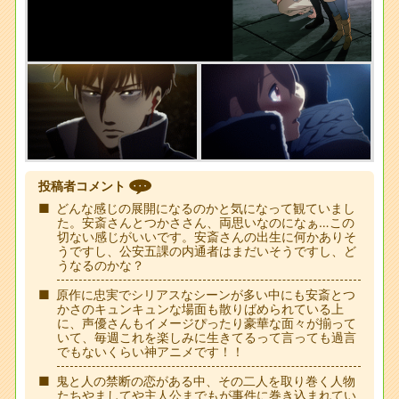
投稿者コメント
どんな感じの展開になるのかと気になって観ていまし
た。安斎さんとつかささん、両思いなのになぁ…この
切ない感じがいいです。安斎さんの出生に何かありそ
うですし、公安五課の内通者はまだいそうですし、ど
うなるのかな？
原作に忠実でシリアスなシーンが多い中にも安斎とつ
かさのキュンキュンな場面も散りばめられている上
に、声優さんもイメージぴったり豪華な面々が揃って
いて、毎週これを楽しみに生きてるって言っても過言
でもないくらい神アニメです！！
鬼と人の禁断の恋がある中、その二人を取り巻く人物
たちやましてや主人公までもが事件に巻き込まれてい