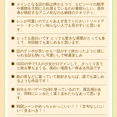
メインとなる話の筋は押さえつつ、エピソードの順序
や展開を大胆に入れ替えているのが素晴らしい。原作
者が熱狂するアニメ化なのも納得のクオリティ。
レンが可愛いのでとりあえず見てください！ソードア
ート・オンライン知らない人でも見やすいと思いま
す。
とっても面白いです とっても驚きな展開がとっても多
くて、何回観ても楽しめると思います。
話のテンポが良いから一話がすぐ終わったように感じ
られる話も熱いし可愛いしで毎週楽しみ
GGOの中で1人の少女がログインして、ざっくり言う
と銃を撃ちまくる。面白い場面も一杯ある作品です
銃の音などに凝っていて銃好きならば、誰でも楽しめ
るような作品です！
自分もサバゲーでp90 使っているので、親近感があ
り、同時にレンみたく速く走れたらなあって思いま
す。
戦闘シーンがめっちゃかっこいい！！！文句なしにい
い！見るべき！！