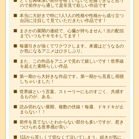
とても興味深い前作を視ていないと把握できなと思う
ので前作から通して是非見て欲しい作品です
本当に大好きで特に1人1人の性格や性格から成り立つ
台詞に注目して見ていただきたい作品です！
まさかの展開の連続で、心臓が持ちません！次の配信
までいつもヤキモキしてます！
毎週引きが強くてワクワクします。来週はどうなるの
か気になるアニメはひさしぶり。
また、この作品をアニメで見れて嬉しいです！世界線
を超えた素晴らしい作品
第一期から大好きな作品です。第一期から見直し視聴
しちゃいました！
世界線という言葉、ストーリーにものすごく、共感す
るものが、ある。
読み切れない展開、複数の伏線！毎週、ドキドキが止
まらない！！
前作を見てないとわからない部分も多いですが、惹き
つけられる世界感が良い
1話から苦しくて切なくて泣いてしまう。続きが気に