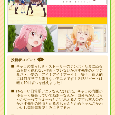
投稿者コメント
キャラの愛らしさ・ストーリーのテンポ・たまにぬる
ぬる動く崩れない作画・ブレないかおす先生のオヤジ
臭さ・小夢の「アイ！アイ！アーイ！」等々、個人的
には何度見ても飽きないアニメです！各話リピートは
軽く10回ずつを越えました！
ゆるーい日常系アニメなんだけどね、キャラの内面が
ゆるーく成長していてねあーなんか 自分もがんばろ
っかなーってちょーっとだけ思えるんですわ主人公の
かおす先生の怪演とかるきちゃんとかめちゃんこかわ
いいし毎週毎週楽しみに見てるわ