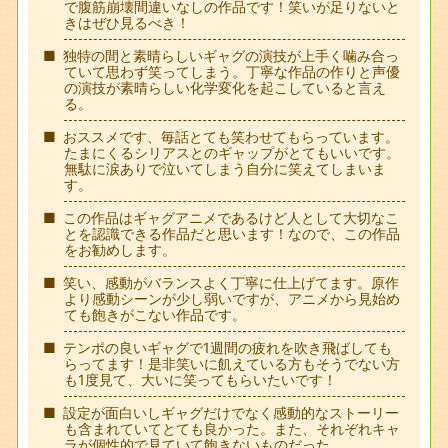
で腹筋崩壊間違いなしの作品です！笑いが足りないと
きはぜひ見るべき！
独特の間と素晴らしいギャグの演技が上手く噛み合っ
ていて思わず笑ってしまう。丁寧な作品の作りと声優
の演技が素晴らしい化学変化を起こしていると言え
る。
おススメです、毎話とても笑わせてもらっています。
たまにくるシリアスとのギャップがとてもいいです。
無駄に涙ありで泣いてしまう自分に笑えてしまいま
す。
この作品はギャグアニメであるけど人として大切なこ
とを認識できる作品だと思います！なので、この作品
をお勧めします。
笑い、感動がバランスよく丁寧に仕上げてます。原作
より感動シーンが少し弱いですが、アニメから見始め
ても飽きがこない作品です。
テンポの良いギャグで1週間の疲れを吹き飛ばしても
らってます！是非笑いに飢えている方もそうでない方
も1度見て、大いに笑ってもらいたいです！
設定が面白いしギャグだけでなく感動的なストーリー
も含まれていてとても良かった。また、それぞれキャ
ラが個性的で見ていて飽きないものだった。