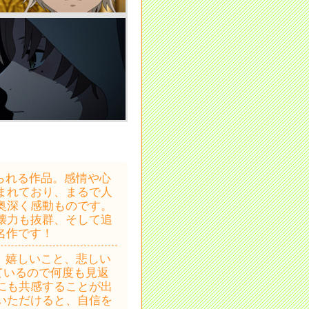
られる作品。感情や心
まれており、まるで人
奥深く感動ものです。
壊力も抜群、そして追
名作です！
、嬉しいこと、悲しい
ているので何度も見返
にも共感することが出
いただけると、自信を