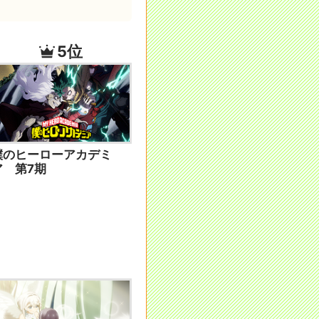
5位
僕のヒーローアカデミ
ア 第7期