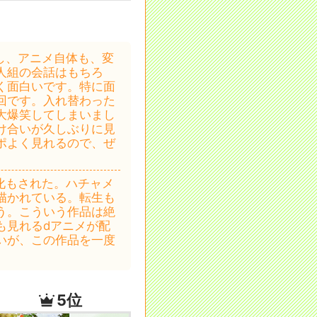
し、アニメ自体も、変
人組の会話はもちろ
く面白いです。特に面
回です。入れ替わった
大爆笑してしまいまし
け合いが久しぶりに見
ポよく見れるので、ぜ
化もされた。ハチャメ
描かれている。転生も
う。こういう作品は絶
も見れるdアニメが配
いが、この作品を一度
5位