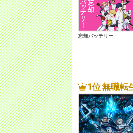
忘却バッテリー
1位
無職転