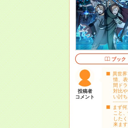
ブック
異世界
情、表
間ドラ
対比や
投稿者
い討ち
コメント
まず何
こと、
したく
来ます