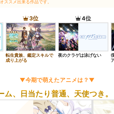
オススメ出来る作品です。
3位
4位
３
転生貴族、鑑定スキルで
夜のクラゲは泳げない
成り上がる
▼今期で萌えたアニメは？▼
ーム、日当たり普通、天使つき。