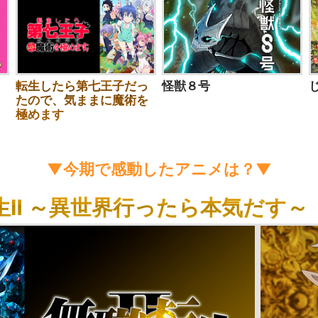
転生したら第七王子だっ
怪獣８号
たので、気ままに魔術を
極めます
▼今期で感動したアニメは？▼
生Ⅱ ～異世界行ったら本気だす～