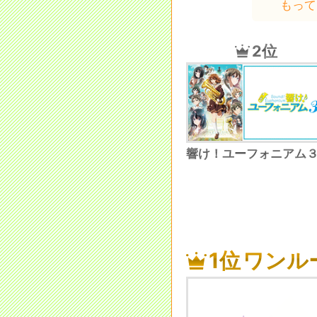
もって
2位
響け！ユーフォニアム
1位
ワンル