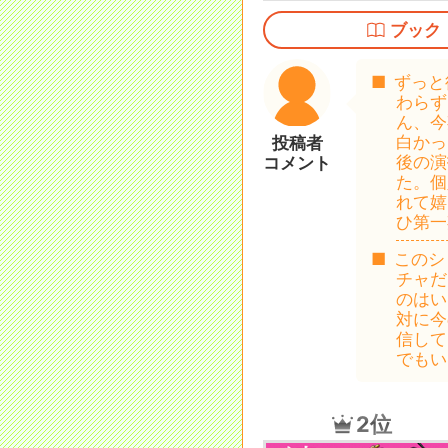
ブック
ずっと
わらず
ん、今
白かっ
投稿者
後の演
コメント
た。個
れて嬉
ひ第一
このシ
チャだ
のはい
対に今
信して
でもい
2位