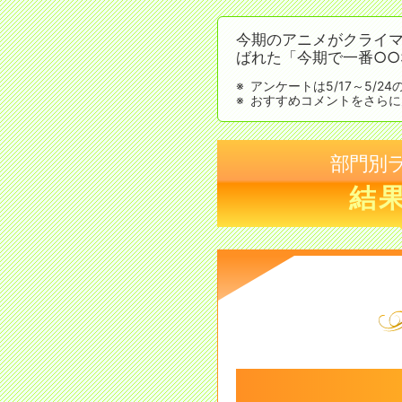
今期のアニメがクライマ
ばれた「今期で一番○
アンケートは5/17～5/
おすすめコメントをさらに
部門別
結