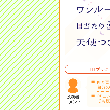
ブック
何と言
自分の
OP曲
投稿者
ても癒
コメント