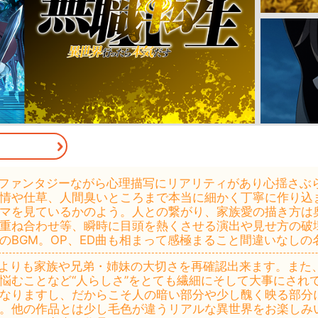
ファンタジーながら心理描写にリアリティがあり心揺さぶ
情や仕草、人間臭いところまで本当に細かく丁寧に作り込
マを見ているかのよう。人との繋がり、家族愛の描き方は
重ね合わせ等、瞬時に目頭を熱くさせる演出や見せ方の破
のBGM。OP、ED曲も相まって感極まること間違いなしの
よりも家族や兄弟・姉妹の大切さを再確認出来ます。また
悩むことなど“人らしさ”をとても繊細にそして大事にされ
なりますし、だからこそ人の暗い部分や少し醜く映る部分
。他の作品とは少し毛色が違うリアルな異世界をお楽しみ