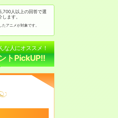
700人以上の回答で選
介します。
トしたアニメが対象です。
んな人にオススメ！
PickUP!!
★