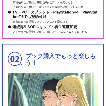
声優検索など独自の機能で好きなアニメを楽しめる
劇場版あたしンち｢情熱のちょ
「気になる」登録で、新作アニメの最新話の追加をお知らせ
TV・PC・タブレット・PlayStation®4・PlayStat
～超能力♪ 母大暴…
ion®5でも視聴可能
自分に合った環境でいつでもアニメを楽しめる
連続再生&OPスキップ・再生速度変更
ストーリーに熱中しながら、1日にたくさんのアニメを楽しめる
新あたしンち
ブック購入でもっと楽しも
う！
あたしンち ムービーコミッ
ク
あたしンち ムービーコミッ
ク2期