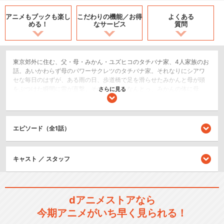
アニメもブックも
楽し
こだわりの機能／
お得
よくある
める！
なサービス
質問
東京郊外に住む、父・母・みかん・ユズヒコのタチバナ家、4人家族のお
話。あいかわらず母のパワーサクレツのタチバナ家。それなりにシアワ
セな毎日のはずが、ある雨の日、歩道橋で足を滑らせたみかんと母が頭
をぶつけた瞬間に雷が直撃。その途端に、なんとっ、みかんの体に母
さらに見る
が、母の体にみかんが…。二人が入れ替わってしまった？！その日から、
タチバナ家の不思議な生活が始まった。いきなり母の姿になってしまっ
た「みかん」は悪戦苦闘。みかんの姿になってしまった「母」は、高校
へ通い、女子高生ライフを満喫する。一方、父とユズヒコは二人が元に
エピソード（全1話）
戻れる方法を探し続ける。そして、そんな生活にもだんだんと慣れ、母
とみかんが少しずつ互いの気持ちを理解できるようになったころ、今度
は新たな一大事が発生！高校生活のメインイベント「修学旅行」にみか
キャスト ／ スタッフ
んの姿をした「母」が参加することになったのだ。さて、2泊3日の修学
旅行を無事に乗り切ることができるのか！？ そして、またさら
に・・・。 絶体絶命のピンチに、家族の存在の大きさをあらためて実感
する一家４人。笑いあり、涙ありの家族愛を描いた、「あたしンち」初
の長編ドラマ。
dアニメストアなら
コメディ/ギャグ
今期アニメがいち早く見られる！