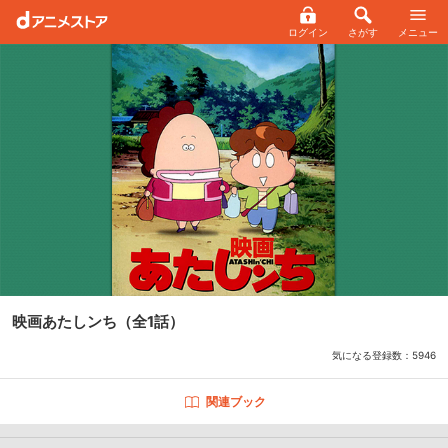
ログイン
さがす
メニュー
映画あたしンち
（全1話）
気になる登録数：
5946
関連ブック