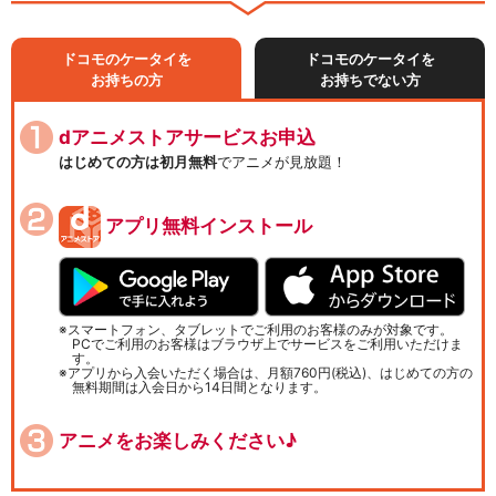
ドコモのケータイを
ドコモのケータイを
お持ちの方
お持ちでない方
dアニメストアサービスお申込
はじめての方は初月無料
でアニメが見放題！
アプリ無料インストール
スマートフォン、タブレットでご利用のお客様のみが対象です。
PCでご利用のお客様はブラウザ上でサービスをご利用いただけま
す。
アプリから入会いただく場合は、月額760円(税込)、はじめての方の
無料期間は入会日から14日間となります。
アニメをお楽しみください♪