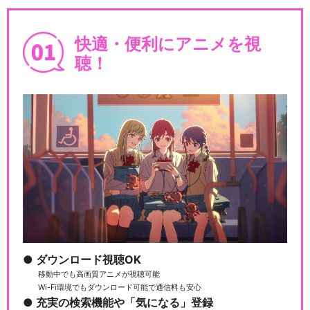
話)
快適・便利にアニメを視
聴！
あたしンち(第287話～第312
話)
あたしンち(第313話～第331
話)
あたしンちNEXT
ダウンロード視聴OK
移動中でも高画質アニメが視聴可能
Wi-Fi環境でもダウンロード可能で通信料も安心
充実の検索機能や「気になる」登録