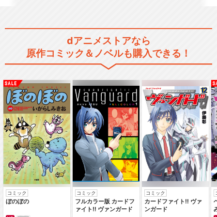
あたしンち(第79話～第104
話)
dアニメストアなら
原作コミック＆ノベルも購入できる！
あたしンち(第105話～第130
話)
あたしンち(第131話～第156
話)
あたしンち(第157話～第182
コミック
コミック
コミック
話)
ぼのぼの
フルカラー版 カードフ
カードファイト‼ ヴァ
ァイト‼ ヴァンガード
ンガード