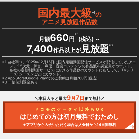
国内最大級
※1
の
アニメ見放題作品数
660
※2
月額
円
(税込) ～
7,400
見放題
※3
作品以上が
1 自社調べ。2025年12月15日に国内定額動画配信サービスが配信していたアニ
メ、2.5次元・舞台、声優・音楽コンテンツの作品数を調査員がカウント。
各社の定額制動画サービスにおける作品数のカウントにあたって、TVシリ
ーズ1シーズンごとにカウント。
2
App Store/Google Play
でのご契約は月額760円(税込)
3 一部個別課金あり
9
7
月
日
＼本日入ると最大
まで無料／
ドコモのケータイ以外もOK
はじめての方は初月無料でおためし
※アプリから入会いただく場合は入会日から14日間無料