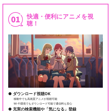
快適・便利にアニメを視
あたしンちNEXT
聴！
映画あたしンち
劇場版あたしンち｢情熱のちょ
～超能力♪ 母大暴…
ダウンロード視聴OK
移動中でも高画質アニメが視聴可能
Wi-Fi環境でもダウンロード可能で通信料も安心
新あたしンち
充実の検索機能や「気になる」登録