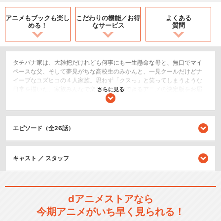
アニメもブックも
楽し
こだわりの機能／
お得
よくある
める！
なサービス
質問
タチバナ家は、大雑把だけれども何事にも一生懸命な母と、無口でマイ
ペースな父、そして夢見がちな高校生のみかんと、一見クールだけどナ
イーブなユズヒコの４人家族。思わず「クスっ」と笑ってしまうような
日常を描いた、家族みんなで楽しむことのできるアニメの決定版をお届
さらに見る
けします。
コメディ/ギャグ
日常/ほのぼの
エピソード（全26話）
キッズ/ファミリー
キャスト ／ スタッフ
シリーズ／関連のアニメ作品
あたしンち(第1話～第26話)
dアニメストアなら
今期アニメがいち早く見られる！