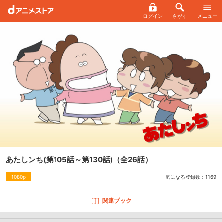
ログイン
さがす
メニュー
あたしンち(第105話～第130話)
（全26話）
気になる登録数：
1169
1080p
関連ブック