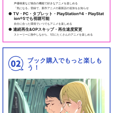
声優検索など独自の機能で好きなアニメを楽しめる
「気になる」登録で、新作アニメの最新話の追加をお知らせ
TV・PC・タブレット・PlayStation®4・PlayStat
ion®5でも視聴可能
自分に合った環境でいつでもアニメを楽しめる
あたしンち ムービーコミッ
連続再生&OPスキップ・再生速度変更
ク
ストーリーに熱中しながら、1日にたくさんのアニメを楽しめる
あたしンち ムービーコミッ
ブック購入でもっと楽しも
ク2期
う！
閉じる