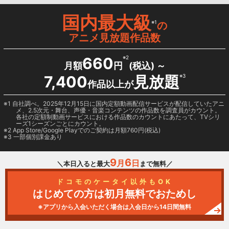
国内最大級
※1
の
アニメ見放題作品数
660
※2
月額
円
(税込) ～
7,400
見放題
※3
作品以上が
1 自社調べ。2025年12月15日に国内定額動画配信サービスが配信していたアニ
メ、2.5次元・舞台、声優・音楽コンテンツの作品数を調査員がカウント。
各社の定額制動画サービスにおける作品数のカウントにあたって、TVシリ
ーズ1シーズンごとにカウント。
2
App Store/Google Play
でのご契約は月額760円(税込)
3 一部個別課金あり
9
6
月
日
＼本日入ると最大
まで無料／
ドコモのケータイ以外もOK
はじめての方は初月無料でおためし
※アプリから入会いただく場合は入会日から14日間無料