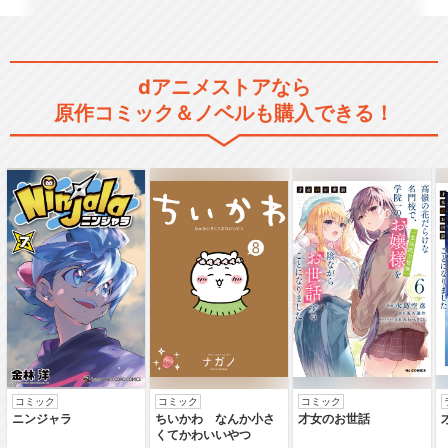
話)
dアニメストアなら
あたしンち(第157話～第182
原作コミック＆ノベルも購入できる！
話)
あたしンち(第183話～第208
話)
あたしンち(第209話～第234
話)
コミック
コミック
コミック
ニンジャラ
ちいかわ なんか小さ
才女のお世話
くてかわいいやつ