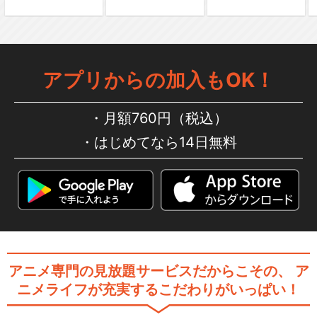
あたしンち(第235話～第260
話)
アプリからの加入もOK！
あたしンち(第261話～第286
月額760円（税込）
話)
はじめてなら14日無料
あたしンち(第287話～第312
話)
アニメ専門の見放題サービスだからこその、
ア
あたしンち(第313話～第331
ニメライフが充実するこだわりがいっぱい！
話)