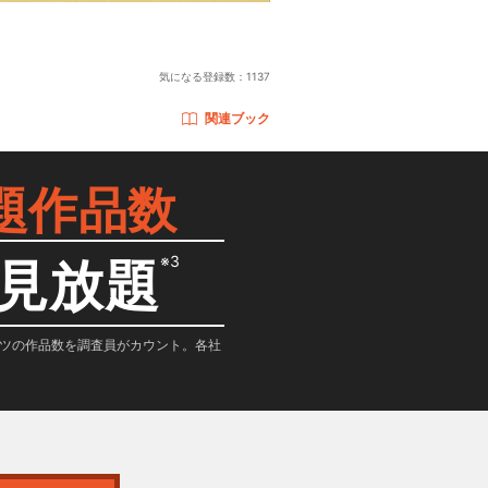
気になる登録数：
1137
関連ブック
題作品数
※3
見放題
テンツの作品数を調査員がカウント。各社