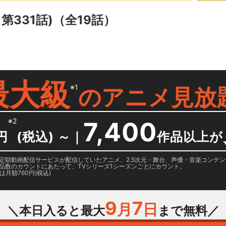
第331話)
（全19話）
最大級
※1
の
アニメ見放
※2
7,400
円
(税込) ～
｜
作品以上が
日に国内定額動画配信サービスが配信していたアニメ、2.5次元・舞台、声優・音楽コン
品数のカウントにあたって、TVシリーズ1シーズンごとにカウント。
月額760円(税込)
9
7
月
日
＼本日入ると最大
まで無料／