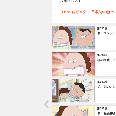
お届けします。
コメディ/ギャグ
日常/ほのぼの
第313話
母、ワンツー
第315話
親の権威っ／
第317話
父、男のカレ
第319話
母、お品書き