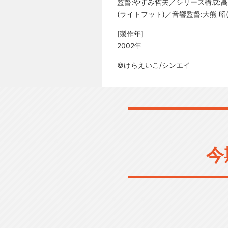
監督:やすみ哲夫／シリーズ構成:高
(ライトフット)／音響監督:大熊 昭(AU
[製作年]
2002年
©けらえいこ/シンエイ
今