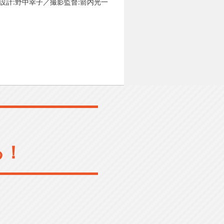
彩設計:野中幸子／撮影監督:箭内光一
る！