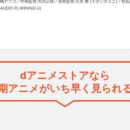
橋ナツコ／作画監督:大武正枝／美術監督:天水 勝 (スタジオユニ)／色
DIO PLANNING U)
dアニメストアなら
期アニメがいち早く見られ