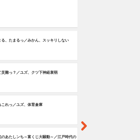
第
まる、たまるっ／みかん、スッキリしない
下
第
て災難っ？／ユズ、クツ下神経衰弱
母
第
れこれっ／ユズ、体育倉庫
み
第
代のあたしンち～富くじ大騒動～／江戸時代の
昼