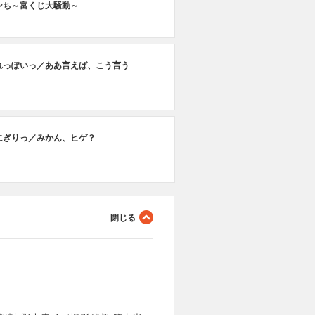
ンち～富くじ大騒動～
れっぽいっ／ああ言えば、こう言う
にぎりっ／みかん、ヒゲ？