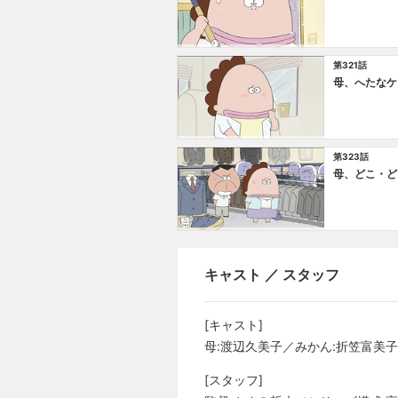
第321話
母、へたなケ
第323話
母、どこ・ど
キャスト ／ スタッフ
[キャスト]
母:渡辺久美子／みかん:折笠富美子
[スタッフ]