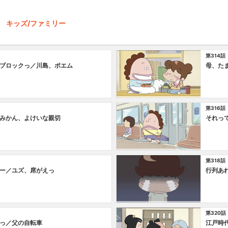
キッズ/ファミリー
第314話
ブロックっ／川島、ポエム
母、た
第316話
みかん、よけいな親切
それっ
第318話
ー／ユズ、席がえっ
行列あ
第320話
っ／父の自転車
江戸時