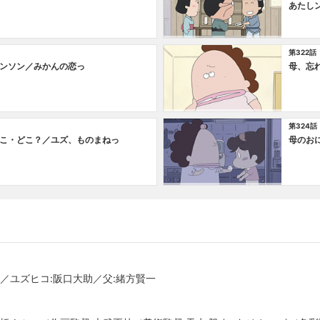
あたし
第322話
ンソン／みかんの恋っ
母、忘
第324話
こ・どこ？／ユズ、ものまねっ
母のお
／ユズヒコ:阪口大助／父:緒方賢一