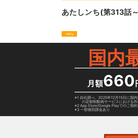
あたしンち(第313話～
1080p
国内
660
月額
1 自社調べ。2025年12月15
の定額制動画サービスにおける作
2
App Store/Google Play
でのご契約は
3 一部個別課金あり