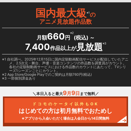
国内最大級
※1
の
アニメ見放題作品数
660
※2
月額
円
(税込) ～
7,400
見放題
※3
作品以上が
1 自社調べ。2025年12月15日に国内定額動画配信サービスが配信していたアニ
メ、2.5次元・舞台、声優・音楽コンテンツの作品数を調査員がカウント。
各社の定額制動画サービスにおける作品数のカウントにあたって、TVシリ
ーズ1シーズンごとにカウント。
2
App Store/Google Play
でのご契約は月額760円(税込)
3 一部個別課金あり
9
9
月
日
＼本日入ると最大
まで無料／
ドコモのケータイ以外もOK
はじめての方は初月無料でおためし
※アプリから入会いただく場合は入会日から14日間無料