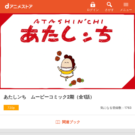
ログイン
さがす
メニュー
あたしンち ムービーコミック2期
（全1話）
気になる登録数：
1763
720p
関連ブック