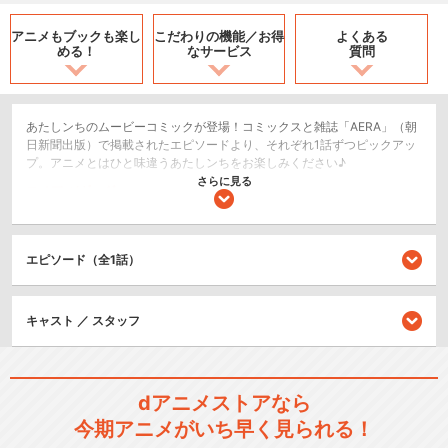
アニメもブックも
楽し
こだわりの機能／
お得
よくある
める！
なサービス
質問
あたしンちのムービーコミックが登場！コミックスと雑誌「AERA」（朝
日新聞出版）で掲載されたエピソードより、それぞれ1話ずつピックアッ
プ。アニメとはひと味違うあたしンちをお楽しみください♪
さらに見る
コメディ/ギャグ
日常/ほのぼの
キッズ/ファミリー
エピソード（全1話）
シリーズ／関連のアニメ作品
キャスト ／ スタッフ
あたしンち(第1話～第26話)
dアニメストアなら
今期アニメがいち早く見られる！