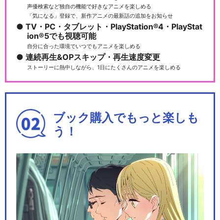
声優検索など独自の機能で好きなアニメを楽しめる
「気になる」登録で、新作アニメの最新話の追加をお知らせ
TV・PC・タブレット・PlayStation®4・PlayStat
ion®5でも視聴可能
新あたしンち
自分に合った環境でいつでもアニメを楽しめる
連続再生&OPスキップ・再生速度変更
ストーリーに熱中しながら、1日にたくさんのアニメを楽しめる
あたしンち ムービーコミッ
ク
ブック購入でもっと楽しも
う！
閉じる