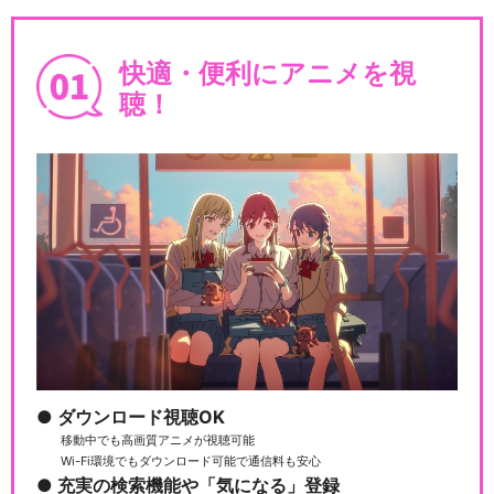
あたしンち(第313話～第331
話)
快適・便利にアニメを視
聴！
あたしンちNEXT
映画あたしンち
ダウンロード視聴OK
劇場版あたしンち｢情熱のちょ
移動中でも高画質アニメが視聴可能
Wi-Fi環境でもダウンロード可能で通信料も安心
～超能力♪ 母大暴…
充実の検索機能や「気になる」登録