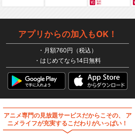
話)
アプリからの加入もOK！
あたしンち(第235話～第260
話)
月額760円（税込）
はじめてなら14日無料
あたしンち(第261話～第286
話)
あたしンち(第287話～第312
話)
アニメ専門の見放題サービスだからこその、
ア
ニメライフが充実するこだわりがいっぱい！