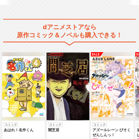
あたしンち(第131話～第156
dアニメストアなら
話)
原作コミック＆ノベルも購入できる！
あたしンち(第157話～第182
話)
あたしンち(第183話～第208
話)
コミック
コミック
コミック
あはれ！名作くん
闇芝居
アズールレーン びそく
あたしンち(第209話～第234
ぜんしんっ！