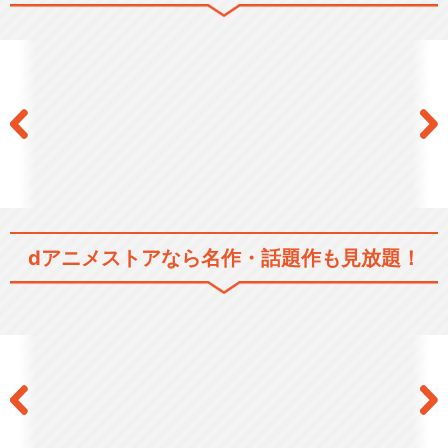
あたしンち(第27話～第52話)
あたしンち(第53話～第78話)
dアニメストアなら
名作・話題作も見放題！
あたしンち(第79話～第104
話)
あたしンち(第105話～第130
話)