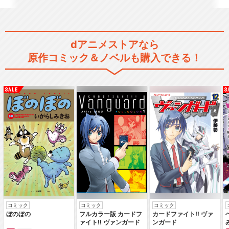
あたしンち(第131話～第156
dアニメストアなら
話)
原作コミック＆ノベルも購入できる！
あたしンち(第157話～第182
話)
あたしンち(第183話～第208
話)
コミック
コミック
コミック
ぼのぼの
フルカラー版 カードフ
カードファイト‼ ヴァ
ァイト‼ ヴァンガード
ンガード