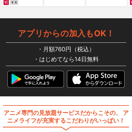
あたしンち(第209話～第234
話)
アプリからの加入もOK！
あたしンち(第235話～第260
話)
月額760円（税込）
はじめてなら14日無料
あたしンち(第261話～第286
話)
あたしンち(第287話～第312
アニメ専門の見放題サービスだからこその、
ア
話)
ニメライフが充実するこだわりがいっぱい！