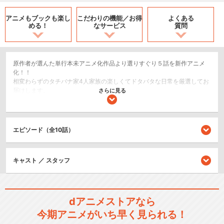
アニメもブックも
楽し
こだわりの機能／
お得
よくある
める！
なサービス
質問
原作者が選んた単行本未アニメ化作品より選りすぐり５話を新作アニメ
化！！
相変わらずのタチバナ家4人家族の楽しくてドタバタな日常を厳選してお
届けします。
さらに見る
コメディ/ギャグ
日常/ほのぼの
エピソード（全10話）
キッズ/ファミリー
シリーズ／関連のアニメ作品
キャスト ／ スタッフ
あたしンち(第1話～第26話)
dアニメストアなら
今期アニメがいち早く見られる！