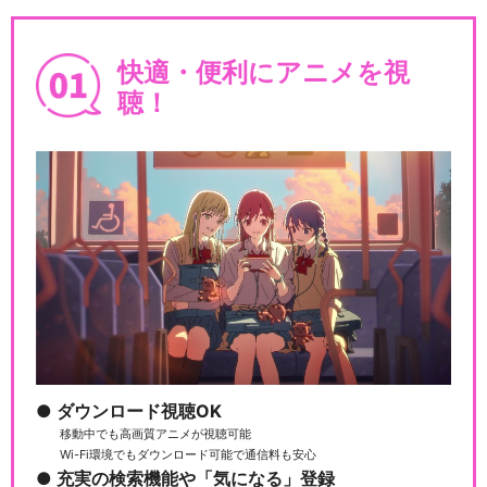
あたしンち(第313話～第331
快適・便利にアニメを視
話)
聴！
映画あたしンち
劇場版あたしンち｢情熱のちょ
～超能力♪ 母大暴…
ダウンロード視聴OK
移動中でも高画質アニメが視聴可能
新あたしンち
Wi-Fi環境でもダウンロード可能で通信料も安心
充実の検索機能や「気になる」登録