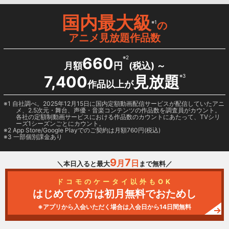
国内最大級
※1
の
アニメ見放題作品数
660
※2
月額
円
(税込) ～
7,400
見放題
※3
作品以上が
1 自社調べ。2025年12月15日に国内定額動画配信サービスが配信していたアニ
メ、2.5次元・舞台、声優・音楽コンテンツの作品数を調査員がカウント。
各社の定額制動画サービスにおける作品数のカウントにあたって、TVシリ
ーズ1シーズンごとにカウント。
2
App Store/Google Play
でのご契約は月額760円(税込)
3 一部個別課金あり
9
7
月
日
＼本日入ると最大
まで無料／
ドコモのケータイ以外もOK
はじめての方は初月無料でおためし
※アプリから入会いただく場合は入会日から14日間無料