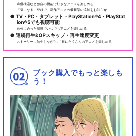
声優検索など独自の機能で好きなアニメを楽しめる
「気になる」登録で、新作アニメの最新話の追加をお知らせ
TV・PC・タブレット・PlayStation®4・PlayStat
ion®5でも視聴可能
あたしンち ムービーコミッ
自分に合った環境でいつでもアニメを楽しめる
ク
連続再生&OPスキップ・再生速度変更
ストーリーに熱中しながら、1日にたくさんのアニメを楽しめる
あたしンち ムービーコミッ
ブック購入でもっと楽しも
ク2期
う！
閉じる