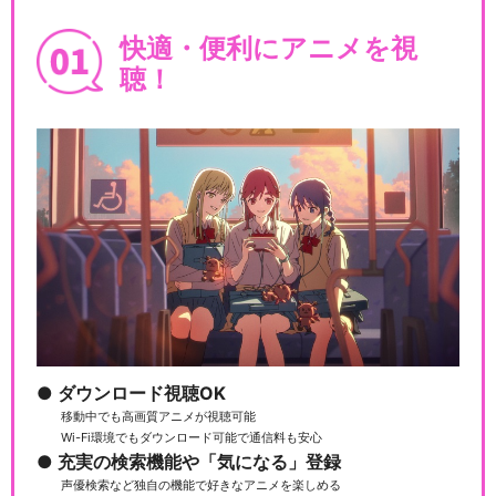
ポケモンアニメ「薄明の翼」
快適・便利にアニメを視
聴！
ポケモンスペシャルアニメ
「ただいま」
ポケットモンスタークリスタ
ル ライコウ雷の伝説
ダウンロード視聴OK
移動中でも高画質アニメが視聴可能
戦慄のミラージュポケモン
Wi-Fi環境でもダウンロード可能で通信料も安心
充実の検索機能や「気になる」登録
声優検索など独自の機能で好きなアニメを楽しめる