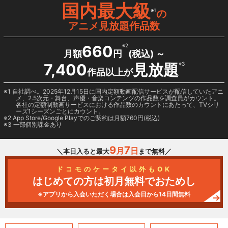
国内最大級
※1
の
アニメ見放題作品数
660
※2
月額
円
(税込) ～
7,400
見放題
※3
作品以上が
1 自社調べ。2025年12月15日に国内定額動画配信サービスが配信していたアニ
メ、2.5次元・舞台、声優・音楽コンテンツの作品数を調査員がカウント。
各社の定額制動画サービスにおける作品数のカウントにあたって、TVシリ
ーズ1シーズンごとにカウント。
2
App Store/Google Play
でのご契約は月額760円(税込)
3 一部個別課金あり
9
7
月
日
＼本日入ると最大
まで無料／
ドコモのケータイ以外もOK
はじめての方は初月無料でおためし
※アプリから入会いただく場合は入会日から14日間無料