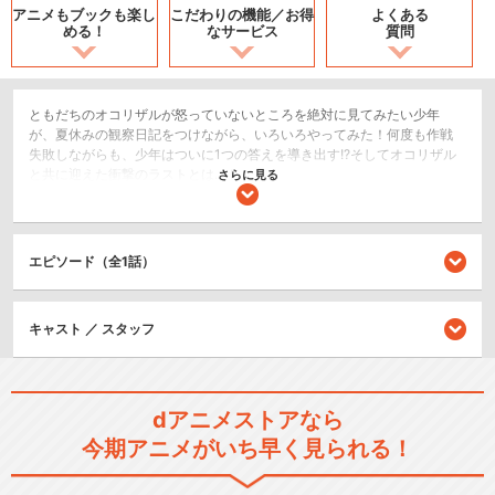
アニメもブックも
楽し
こだわりの機能／
お得
よくある
める！
なサービス
質問
ともだちのオコリザルが怒っていないところを絶対に見てみたい少年
が、夏休みの観察日記をつけながら、いろいろやってみた！何度も作戦
失敗しながらも、少年はついに1つの答えを導き出す!?そしてオコリザル
と共に迎えた衝撃のラストとは…！
さらに見る
アクション/バトル
キッズ/ファミリー
エピソード（全1話）
SF/ファンタジー
シリーズ／関連のアニメ作品
キャスト ／ スタッフ
ポケットモンスター（1997）
dアニメストアなら
今期アニメがいち早く見られる！