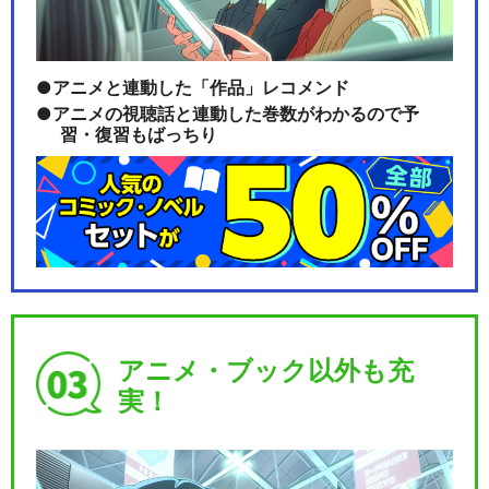
ム － ポケモンアニ…
アニメと連動した「作品」レコメンド
アニメの視聴話と連動した巻数がわかるので予
ユメノツボミ － ポケモンアニ
習・復習もばっちり
メシリーズ【PO…
まっててね！コイキング － ポ
ケモンアニメシリ…
アニメ・ブック以外も充
ぽかぽかマグマッグハウス －
実！
ポケモンアニメシ…