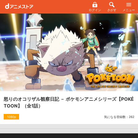
ログイン
さがす
メニュー
怒りのオコリザル観察日記 － ポケモンアニメシリーズ【POKÉ
TOON】
（全1話）
気になる登録数：
262
1080p