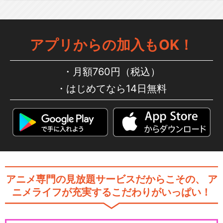
ーン
アプリからの加入もOK！
ポケットモンスター 遥かなる
青い空
月額760円（税込）
はじめてなら14日無料
ポケットモンスター（2023）
ポケモンアニメ「放課後のブ
アニメ専門の見放題サービスだからこその、
ア
レス」
ニメライフが充実するこだわりがいっぱい！