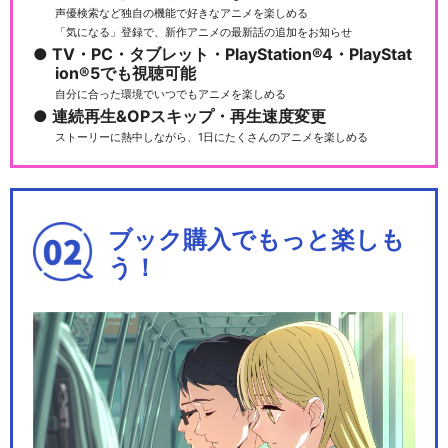
声優検索など独自の機能で好きなアニメを楽しめる
ルパン三世TVSP #09 ワルサ
「気になる」登録で、新作アニメの最新話の追加をお知らせ
ーＰ３８
TV・PC・タブレット・PlayStation®4・PlayStat
ion®5でも視聴可能
自分に合った環境でいつでもアニメを楽しめる
連続再生&OPスキップ・再生速度変更
ルパン三世TVSP #10 炎の記
ストーリーに熱中しながら、1日にたくさんのアニメを楽しめる
憶 ～Tok…
ブック購入でもっと楽しも
ルパン三世TVSP #11 愛の
う！
ダ・カーポ ～…
ルパン三世TVSP #12 １＄マ
ネーウォーズ