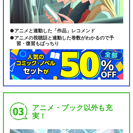
ルパン三世TVSP #13 アルカ
トラズ コネ…
アニメと連動した「作品」レコメンド
アニメの視聴話と連動した巻数がわかるので予
習・復習もばっちり
ルパン三世TVSP #14 EPISO
DE：0…
ルパン三世TVSP #15 お宝返
却大作戦!!
アニメ・ブック以外も充
実！
ルパン三世TVSP #16 盗まれ