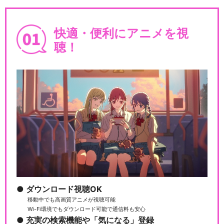
快適・便利にアニメを視
聴！
ルパン三世TVSP #06 燃えよ
斬鉄剣
ルパン三世TVSP #07 ハリマ
オの財宝を追…
ルパン三世TVSP #08 トワイ
ライト☆ジェ…
ダウンロード視聴OK
移動中でも高画質アニメが視聴可能
Wi-Fi環境でもダウンロード可能で通信料も安心
充実の検索機能や「気になる」登録