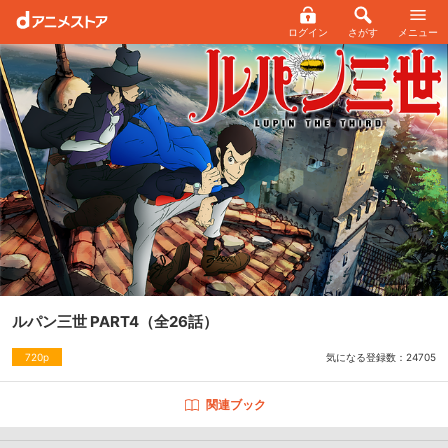
ログイン
さがす
メニュー
ルパン三世 PART4
（全26話）
気になる登録数：
24705
720p
関連ブック