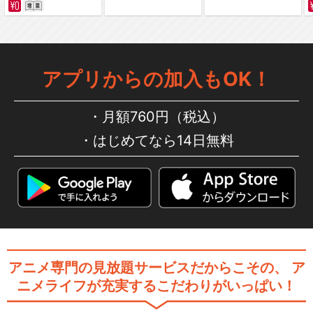
ルパン三世TVSP #02 ヘミン
グウェイ・ペ…
アプリからの加入もOK！
月額760円（税込）
ルパン三世TVSP #03 ナポレ
オンの辞書を…
はじめてなら14日無料
ルパン三世TVSP #04 ロシア
より愛をこめて
アニメ専門の見放題サービスだからこその、
ア
ニメライフが充実するこだわりがいっぱい！
ルパン三世TVSP #05 ルパン
暗殺指令