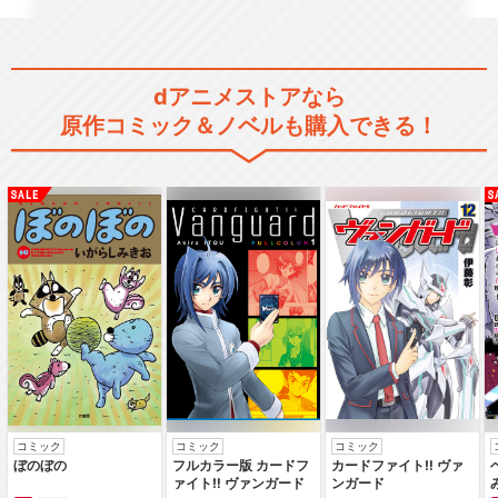
ルパン三世 PART5
dアニメストアなら
原作コミック＆ノベルも購入できる！
ルパン三世 PART6
ルパン三世 風魔一族の陰謀
ルパン三世TVSP #01 バイバ
イ・リバティ…
コミック
コミック
コミック
ぼのぼの
フルカラー版 カードフ
カードファイト‼ ヴァ
ァイト‼ ヴァンガード
ンガード