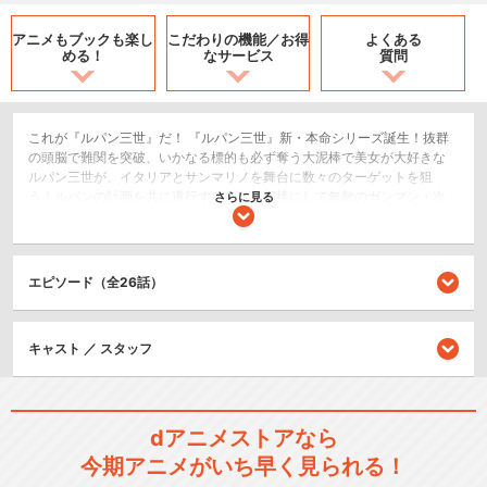
アニメもブックも
楽し
こだわりの機能／
お得
よくある
める！
なサービス
質問
これが『ルパン三世』だ！ 『ルパン三世』新・本命シリーズ誕生！抜群
の頭脳で難関を突破、いかなる標的も必ず奪う大泥棒で美女が大好きな
ルパン三世が、イタリアとサンマリノを舞台に数々のターゲットを狙
う！ルパンの計画を共に遂行するのは、相棒にして無敵のガンマン・次
さらに見る
元大介と居合抜きの達人・石川五ェ門。それに正体不明の美女・峰不二
子。だが彼女は敵か味方かわからない。一方、彼らを追うのはルパン逮
捕に執念を燃やすICPOの敏腕捜査官・銭形警部。このお馴染の面々に加
え、自由奔放なセレブ娘レベッカ・ロッセリーニがもう一人のヒロイン
エピソード（全26話）
として大きく関わっていく。そしてイギリス諜報部MI6もルパンの動きを
探ることになり…。キャラクターひとりひとりの際立つ存在感。ただ群れ
るのではなくプロフェッショナルがミッションのために手を組むという
キャスト ／ スタッフ
関係性。軽微なユーモア。随所に登場する実在の銃器や車輛。信頼と裏
切りが錯綜し、最後の最後まで何が起こるか分からないスリリングな展
開――。『ルパン三世』のオモシロサをギュッと凝縮し、超一流のエン
タテインメントに仕上がった新・本命シリーズ！
dアニメストアなら
アクション/バトル
今期アニメがいち早く見られる！
ドラマ/青春