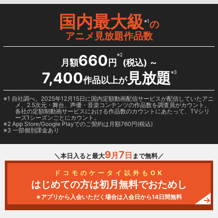
国内最大級
※1
の
アニメ見放題作品数
660
※2
月額
円
(税込) ～
7,400
見放題
※3
作品以上が
1 自社調べ。2025年12月15日に国内定額動画配信サービスが配信していたアニ
メ、2.5次元・舞台、声優・音楽コンテンツの作品数を調査員がカウント。
各社の定額制動画サービスにおける作品数のカウントにあたって、TVシリ
ーズ1シーズンごとにカウント。
2
App Store/Google Play
でのご契約は月額760円(税込)
3 一部個別課金あり
9
7
月
日
＼本日入ると最大
まで無料／
ドコモのケータイ以外もOK
はじめての方は初月無料でおためし
※アプリから入会いただく場合は入会日から14日間無料