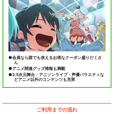
たルパン～コ…
ルパン三世TVSP #17 天使の
策略～夢のカ…
会員なら誰でも使えるお得なクーポン盛りだくさ
ルパン三世TVSP #18 セブン
ん
デイズ・ラプ…
アニメ関連グッズ情報も満載
2.5次元舞台・アニソンライブ・声優バラエティな
どアニメ以外のコンテンツも充実
閉じる
ご利用までの流れ