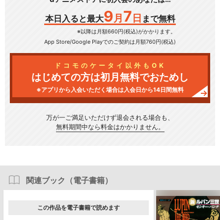
9
7
月
日
本日入ると最大
まで無料
※以降は月額660円(税込)がかかります。
App Store/Google Play
でのご契約は月額760円(税込)
ドコモのケータイ以外もOK
はじめての方は初月無料でおためし
※アプリから入会いただく場合は入会日から14日間無料
万が一ご満足いただけず
退会される場合も、
無料期間中なら料金はかかりません。
関連ブック（電子書籍）
この作品を電子書籍で読めます