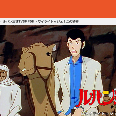
ルパン三世TVSP #08 トワイライト☆ジェミニの秘密