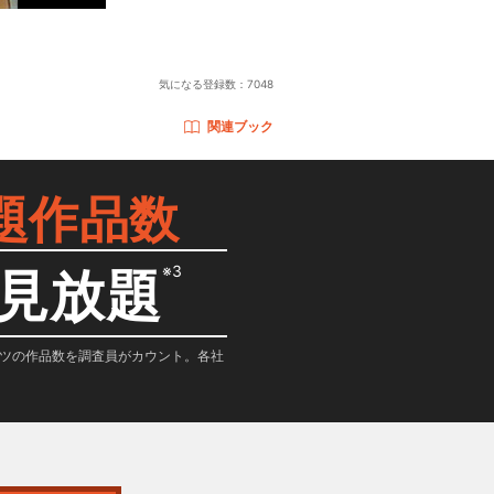
）
気になる登録数：
7048
関連ブック
題作品数
※3
見放題
テンツの作品数を調査員がカウント。各社