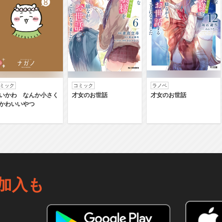
ミック
コミック
ラノベ
いかわ なんか小さく
才女のお世話
才女のお世話
かわいいやつ
加入も