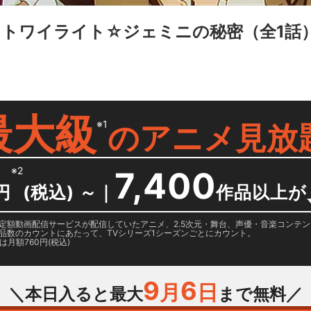
08 トワイライト☆ジェミニの秘密
（全1話
最大級
※1
の
アニメ見放
※2
7,400
円
(税込) ～
｜
作品以上が
日に国内定額動画配信サービスが配信していたアニメ、2.5次元・舞台、声優・音楽コン
品数のカウントにあたって、TVシリーズ1シーズンごとにカウント。
月額760円(税込)
9
6
月
日
＼本日入ると最大
まで無料／