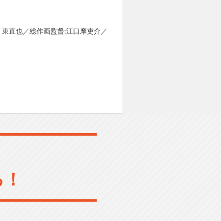
、東直也／総作画監督:江口摩吏介／
る！