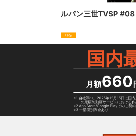
ルパン三世TVSP #
720p
国内
660
月額
1 自社調べ。2025年12月15
の定額制動画サービスにおける作
2
App Store/Google Play
でのご契約は
3 一部個別課金あり