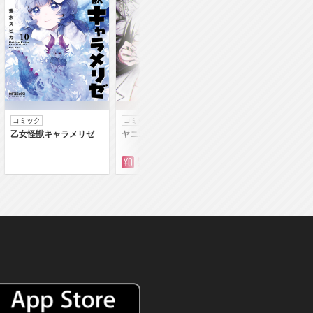
コミック
コミック
コミック
乙女怪獣キャラメリゼ
ヤニねこ
落第賢者の学院無
～二度目の転生、Ｓ
クチート魔術師冒険