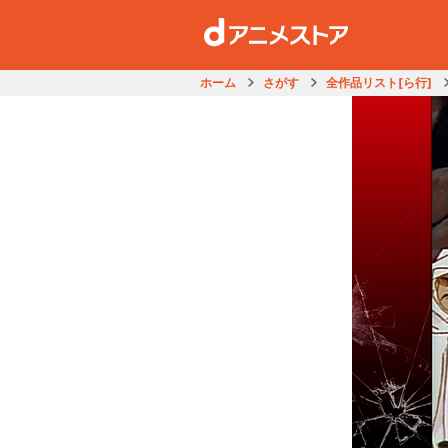
ホーム
さがす
全作品リスト[ら行]