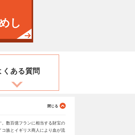
めし
よくある
質問
す。数百億フランに相当する財宝の
イコ族とイギリス商人により血が流