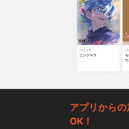
コミック
コ
ニンジャラ
ち
て
アプリからの
OK！