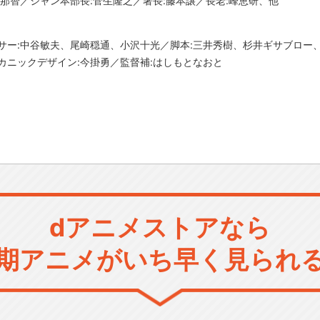
沢那智／ジャン本部長:菅生隆之／署長:藤本譲／長老:峰恵研、他
サー:中谷敏夫、尾崎穏通、小沢十光／脚本:三井秀樹、杉井ギサブロー
カニックデザイン:今掛勇／監督補:はしもとなおと
dアニメストアなら
期アニメがいち早く見られ