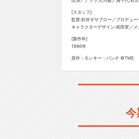
出演）／ララ:久川綾／貞千代:野
[スタッフ]
監督:杉井ギサブロー／プロデュー
キャラクターデザイン:前田実／メ
[製作年]
1996年
原作：モンキー・パンチ ©TMS
今