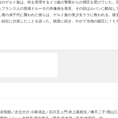
在のゲルト族は、街を管理するイコ族の警察からの弾圧を受けていた。
たフランス人の英雄ドルーネの肖像画を発見、その顔はルパンに酷似し
し屋の貞千代に襲われた彼らは、ゲルト族の美少女ララに救われる。彼
ト結社に分派したことを語った。銭形に続き、やがて当地の鎮圧にＩＣ
納谷悟朗／次元大介:小林清志／石川五ェ門:井上真樹夫／峰不二子:増山