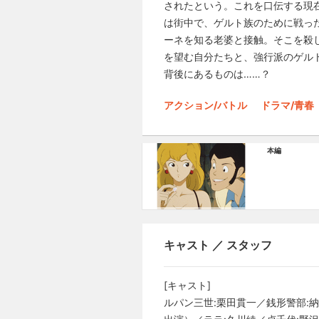
されたという。これを口伝する現
は街中で、ゲルト族のために戦っ
ーネを知る老婆と接触。そこを殺
を望む自分たちと、強行派のゲル
背後にあるものは……？
アクション/バトル
ドラマ/青春
本編
キャスト ／ スタッフ
[キャスト]
ルパン三世:栗田貫一／銭形警部: