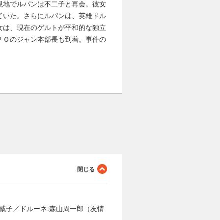
現地でルパンは不二子と再会。彼女
ていた。さらにルパンは、英雄ドル
女は、現在のゲルトが平和的な独立
ＰＯのジャン本部長も到着。事件の
江威子／ドルーネ:森山周一郎（友情