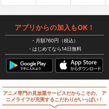
イ・リバティ…
アプリからの加入もOK！
ルパン三世TVSP #02 ヘミン
グウェイ・ペ…
月額760円（税込）
はじめてなら14日無料
ルパン三世TVSP #03 ナポレ
オンの辞書を…
ルパン三世TVSP #04 ロシア
アニメ専門の見放題サービスだからこその、
ア
より愛をこめて
ニメライフが充実するこだわりがいっぱい！