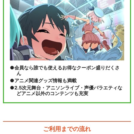
ルパン三世TVSP #17 天使の
策略～夢のカ…
ルパン三世TVSP #18 セブン
デイズ・ラプ…
会員なら誰でも使えるお得なクーポン盛りだくさ
ん
アニメ関連グッズ情報も満載
2.5次元舞台・アニソンライブ・声優バラエティな
閉じる
どアニメ以外のコンテンツも充実
ご利用までの流れ