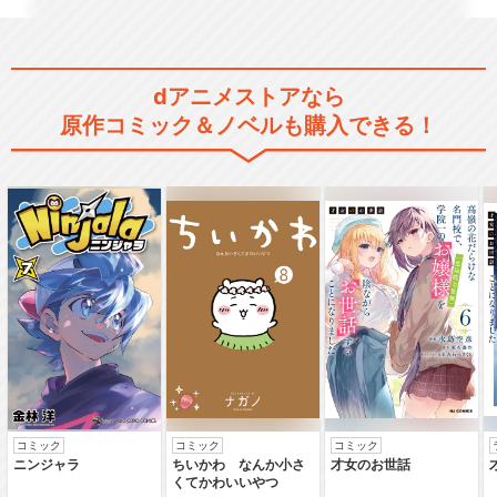
ルパン三世 PART5
dアニメストアなら
原作コミック＆ノベルも購入できる！
ルパン三世 PART6
ルパン三世 風魔一族の陰謀
コミック
コミック
コミック
ニンジャラ
ちいかわ なんか小さ
才女のお世話
くてかわいいやつ
ルパン三世TVSP #01 バイバ