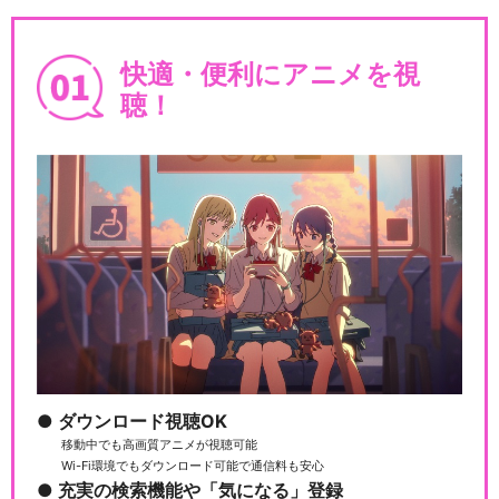
ルパン三世TVSP #06 燃えよ
快適・便利にアニメを視
斬鉄剣
聴！
ルパン三世TVSP #07 ハリマ
オの財宝を追…
ルパン三世TVSP #08 トワイ
ライト☆ジェ…
ダウンロード視聴OK
移動中でも高画質アニメが視聴可能
ルパン三世TVSP #09 ワルサ
Wi-Fi環境でもダウンロード可能で通信料も安心
ーＰ３８
充実の検索機能や「気になる」登録