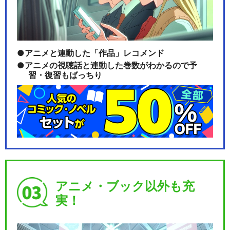
ルパン三世TVSP #13 アルカ
トラズ コネ…
アニメと連動した「作品」レコメンド
アニメの視聴話と連動した巻数がわかるので予
ルパン三世TVSP #14 EPISO
習・復習もばっちり
DE：0…
ルパン三世TVSP #15 お宝返
却大作戦!!
アニメ・ブック以外も充
ルパン三世TVSP #16 盗まれ
実！
たルパン～コ…