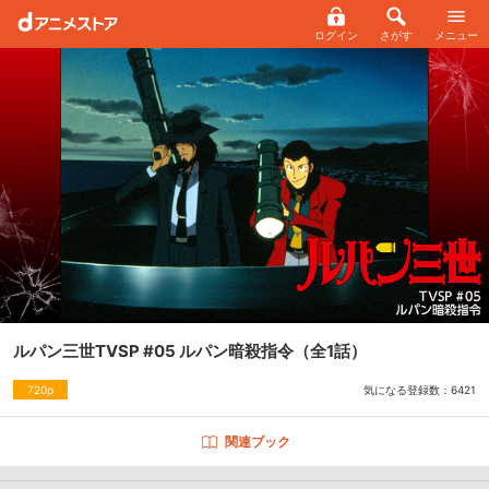
ログイン
さがす
メニュー
ルパン三世TVSP #05 ルパン暗殺指令
（全1話）
気になる登録数：
6421
720p
関連ブック