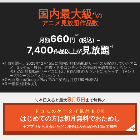
国内最大級
※1
の
アニメ見放題作品数
660
※2
月額
円
(税込) ～
7,400
見放題
※3
作品以上が
1 自社調べ。2025年12月15日に国内定額動画配信サービスが配信していたアニ
メ、2.5次元・舞台、声優・音楽コンテンツの作品数を調査員がカウント。
各社の定額制動画サービスにおける作品数のカウントにあたって、TVシリ
ーズ1シーズンごとにカウント。
2
App Store/Google Play
でのご契約は月額760円(税込)
3 一部個別課金あり
9
6
月
日
＼本日入ると最大
まで無料／
ドコモのケータイ以外もOK
はじめての方は初月無料でおためし
※アプリから入会いただく場合は入会日から14日間無料