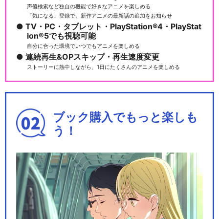
声優検索など独自の機能で好きなアニメを楽しめる
「気になる」登録で、新作アニメの最新話の追加をお知らせ
TV・PC・タブレット・PlayStation®4・PlayStat
ion®5でも視聴可能
ルパン三世TVSP #10 炎の記
自分に合った環境でいつでもアニメを楽しめる
憶 ～Tok…
連続再生&OPスキップ・再生速度変更
ストーリーに熱中しながら、1日にたくさんのアニメを楽しめる
ルパン三世TVSP #11 愛の
ダ・カーポ ～…
ブック購入でもっと楽しも
う！
ルパン三世TVSP #12 １＄マ
ネーウォーズ