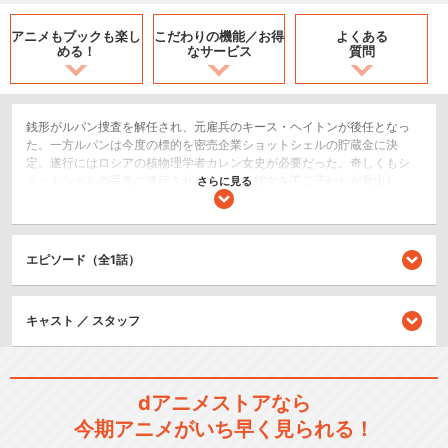
アニメもブックも
楽し
こだわりの機能／
お得
よくある
める！
なサービス
質問
銭形がルパン捜査を解任され、元雇兵のキース・ヘイトンが後任となっ
た。一方ルパンは今度の標的を密売企業ショットシェルの貯蔵金に決
定。遂行にはロシアの核物理学者カレン女史が必要だった。奇しくもシ
ョットシェルの手先に連行されかけていた彼女を不二子たちが救出し、
さらに見る
予めロシアの原潜イワノフを奪取していたルパンたちと共に進水。この
操縦にカレンの腕を要したのだ。そこでカレンは、次元が１０年前に父
を殺した相手だと看破する。そんな中ルパンの予想通りに、ショットシ
ェルのボスであるジョン・クローズからイワノフへ入電。やがて面談し
エピソード（全1話）
たジョンは、ルパンの腕を見込んで核兵器の強奪を依頼する。ジョンの
目的は世界規模の戦争を起こさせ、利潤を得ることにあった。その頃、
実はジョンの秘密社員であるキースの魔手が、別地にいる五ェ門たちへ
キャスト ／ スタッフ
迫っていた……！
アクション/バトル
ドラマ/青春
dアニメストアなら
今期アニメがいち早く見られる！
シリーズ／関連のアニメ作品