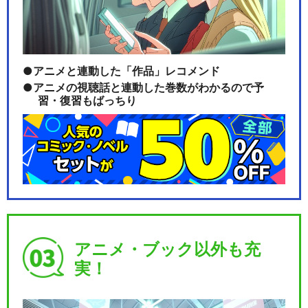
ルパン三世TVSP #13 アルカ
アニメと連動した「作品」レコメンド
トラズ コネ…
アニメの視聴話と連動した巻数がわかるので予
習・復習もばっちり
ルパン三世TVSP #14 EPISO
DE：0…
ルパン三世TVSP #15 お宝返
アニメ・ブック以外も充
却大作戦!!
実！