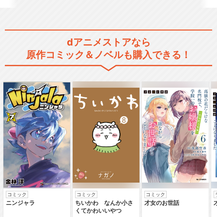
ルパン三世 PART5
dアニメストアなら
原作コミック＆ノベルも購入できる！
ルパン三世 PART6
ルパン三世 風魔一族の陰謀
コミック
コミック
コミック
ルパン三世TVSP #01 バイバ
ニンジャラ
ちいかわ なんか小さ
才女のお世話
イ・リバティ…
くてかわいいやつ