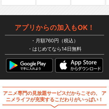
ルパン三世TVSP #02 ヘミン
アプリからの加入もOK！
グウェイ・ペ…
月額760円（税込）
はじめてなら14日無料
ルパン三世TVSP #03 ナポレ
オンの辞書を…
ルパン三世TVSP #04 ロシア
より愛をこめて
アニメ専門の見放題サービスだからこその、
ア
ニメライフが充実するこだわりがいっぱい！