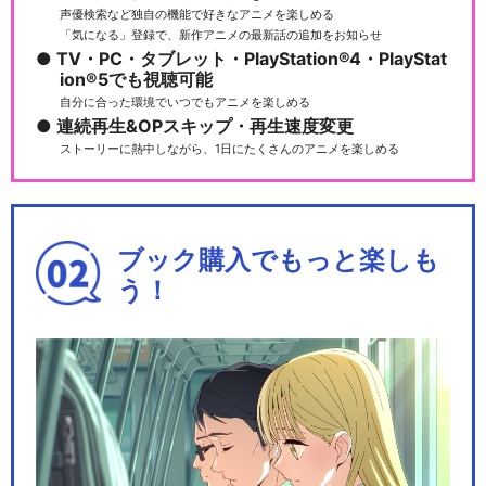
声優検索など独自の機能で好きなアニメを楽しめる
「気になる」登録で、新作アニメの最新話の追加をお知らせ
ルパン三世TVSP #09 ワルサ
TV・PC・タブレット・PlayStation®4・PlayStat
ーＰ３８
ion®5でも視聴可能
自分に合った環境でいつでもアニメを楽しめる
連続再生&OPスキップ・再生速度変更
ストーリーに熱中しながら、1日にたくさんのアニメを楽しめる
ルパン三世TVSP #10 炎の記
憶 ～Tok…
ブック購入でもっと楽しも
う！
ルパン三世TVSP #11 愛の
ダ・カーポ ～…
ルパン三世TVSP #12 １＄マ
ネーウォーズ