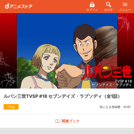
ログイン
さがす
メニュー
ルパン三世TVSP #18 セブンデイズ・ラプソディ
（全1話）
気になる登録数：
6140
720p
関連ブック