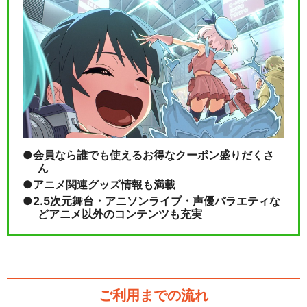
ルパン三世TVSP #16 盗まれ
たルパン～コ…
ルパン三世TVSP #17 天使の
策略～夢のカ…
会員なら誰でも使えるお得なクーポン盛りだくさ
ん
アニメ関連グッズ情報も満載
閉じる
2.5次元舞台・アニソンライブ・声優バラエティな
どアニメ以外のコンテンツも充実
ご利用までの流れ