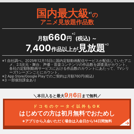
国内最大級
※1
の
アニメ見放題作品数
660
※2
月額
円
(税込) ～
7,400
見放題
※3
作品以上が
1 自社調べ。2025年12月15日に国内定額動画配信サービスが配信していたアニ
メ、2.5次元・舞台、声優・音楽コンテンツの作品数を調査員がカウント。
各社の定額制動画サービスにおける作品数のカウントにあたって、TVシリ
ーズ1シーズンごとにカウント。
2
App Store/Google Play
でのご契約は月額760円(税込)
3 一部個別課金あり
9
6
月
日
＼本日入ると最大
まで無料／
ドコモのケータイ以外もOK
はじめての方は初月無料でおためし
※アプリから入会いただく場合は入会日から14日間無料