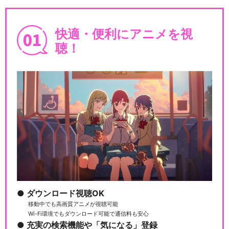
ルパン三世TVSP #05 ルパン
暗殺指令
快適・便利にアニメを視
聴！
ルパン三世TVSP #06 燃えよ
斬鉄剣
ルパン三世TVSP #07 ハリマ
オの財宝を追…
ルパン三世TVSP #08 トワイ
ダウンロード視聴OK
ライト☆ジェ…
移動中でも高画質アニメが視聴可能
Wi-Fi環境でもダウンロード可能で通信料も安心
充実の検索機能や「気になる」登録