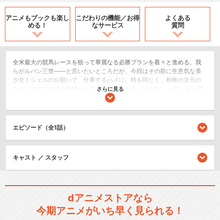
アニメもブックも
楽し
こだわりの機能／
お得
よくある
める！
なサービス
質問
全米最大の競馬レースを狙って華麗なる必勝プランを着々と進める、我
らがルパン三世――と言いたいところだが、今回はその前に生意気な美
少女ミシェルのお願いで、仕事するハメに。時を同じく、相棒の次元の
もとにかつての傭兵仲間ライアットが仕事をもってきた。 一方、五ェ門
さらに見る
はなぜか不二子と組んで宝飾フェアのダイヤを頂戴する計画を立ててい
た。それぞれ別々の仕事のはずだが、なぜか奇妙に絡みあうルパンた
ち。その背後では国際総合警備会社という表の顔をもったＭＩＸ社によ
るダイヤモンド“女神の涙”を巡る陰謀が…敵か味方か、それとも敵か。 地
エピソード（全1話）
球を半周する７日間のスリリングなラプソディ、ルパン三世とその一味
の流儀をお見せしましょう。
アクション/バトル
キャスト ／ スタッフ
ドラマ/青春
シリーズ／関連のアニメ作品
dアニメストアなら
今期アニメがいち早く見られる！
ルパン三世 PART1