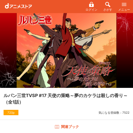
ログイン
さがす
メニュー
ルパン三世TVSP #17 天使の策略～夢のカケラは殺しの香り～
（全1話）
気になる登録数：
7522
720p
関連ブック