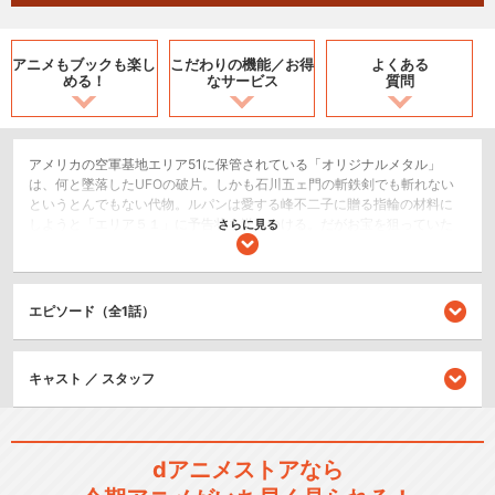
アニメもブックも
楽し
こだわりの機能／
お得
よくある
める！
なサービス
質問
アメリカの空軍基地エリア51に保管されている「オリジナルメタル」
は、何と墜落したUFOの破片。しかも石川五ェ門の斬鉄剣でも斬れない
というとんでもない代物。ルパンは愛する峰不二子に贈る指輪の材料に
しようと「エリア５１」に予告状を送りつける。だがお宝を狙っていた
さらに見る
のはルパンだけではなかった。ジークンドーの達人・ジョー、重火器の
リンダ、妖刀紅桜を持つ辻斬りカオル、そして毒使いソフィという女4人
組・ラッキークローバーをリーダーに持つテロ組織、ブラッディエンジ
ェルス、さらに銭形警部と女性捜査官・エミリーのでこぼこコンビも加
エピソード（全1話）
わり、「オリジナルメタル」をめぐる争奪戦が始まった！
アクション/バトル
キャスト ／ スタッフ
ドラマ/青春
シリーズ／関連のアニメ作品
dアニメストアなら