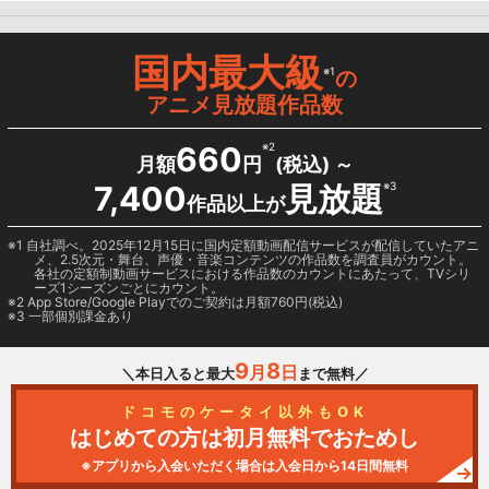
国内最大級
※1
の
アニメ見放題作品数
660
※2
月額
円
(税込) ～
7,400
見放題
※3
作品以上が
1 自社調べ。2025年12月15日に国内定額動画配信サービスが配信していたアニ
メ、2.5次元・舞台、声優・音楽コンテンツの作品数を調査員がカウント。
各社の定額制動画サービスにおける作品数のカウントにあたって、TVシリ
ーズ1シーズンごとにカウント。
2
App Store/Google Play
でのご契約は月額760円(税込)
3 一部個別課金あり
9
8
月
日
＼本日入ると最大
まで無料／
ドコモのケータイ以外もOK
はじめての方は初月無料でおためし
※アプリから入会いただく場合は入会日から14日間無料