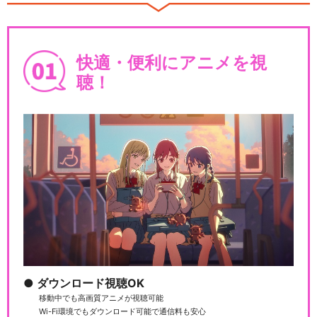
ルパン三世TVSP #05 ルパン
暗殺指令
快適・便利にアニメを視
聴！
ルパン三世TVSP #06 燃えよ
斬鉄剣
ルパン三世TVSP #07 ハリマ
オの財宝を追…
ルパン三世TVSP #08 トワイ
ダウンロード視聴OK
ライト☆ジェ…
移動中でも高画質アニメが視聴可能
Wi-Fi環境でもダウンロード可能で通信料も安心