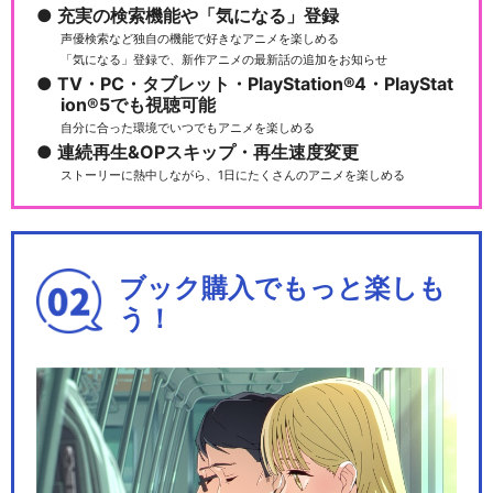
充実の検索機能や「気になる」登録
声優検索など独自の機能で好きなアニメを楽しめる
ルパン三世TVSP #09 ワルサ
「気になる」登録で、新作アニメの最新話の追加をお知らせ
ーＰ３８
TV・PC・タブレット・PlayStation®4・PlayStat
ion®5でも視聴可能
自分に合った環境でいつでもアニメを楽しめる
連続再生&OPスキップ・再生速度変更
ストーリーに熱中しながら、1日にたくさんのアニメを楽しめる
ルパン三世TVSP #10 炎の記
憶 ～Tok…
ブック購入でもっと楽しも
う！
ルパン三世TVSP #11 愛の
ダ・カーポ ～…
ルパン三世TVSP #12 １＄マ
ネーウォーズ