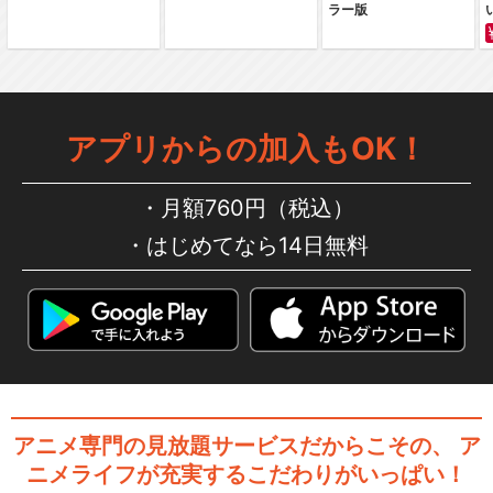
ラー版
ルパン三世TVSP #02 ヘミン
グウェイ・ペ…
アプリからの加入もOK！
月額760円（税込）
ルパン三世TVSP #03 ナポレ
はじめてなら14日無料
オンの辞書を…
ルパン三世TVSP #04 ロシア
より愛をこめて
アニメ専門の見放題サービスだからこその、
ア
ニメライフが充実するこだわりがいっぱい！