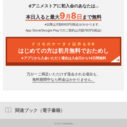
dアニメストアに初入会のあなたは…
9
8
月
日
本日入ると最大
まで無料
※以降は月額660円(税込)がかかります。
App Store/Google Play
でのご契約は月額760円(税込)
ドコモのケータイ以外もOK
はじめての方は初月無料でおためし
※アプリから入会いただく場合は入会日から14日間無料
万が一ご満足いただけず
退会される場合も、
無料期間中なら料金はかかりません。
関連ブック（電子書籍）
(C) NTT DOCOMO