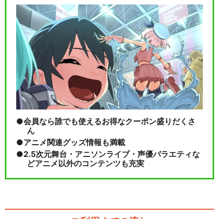
ルパン三世TVSP #16 盗まれ
たルパン～コ…
ルパン三世TVSP #18 セブン
デイズ・ラプ…
会員なら誰でも使えるお得なクーポン盛りだくさ
ん
閉じる
アニメ関連グッズ情報も満載
2.5次元舞台・アニソンライブ・声優バラエティな
どアニメ以外のコンテンツも充実