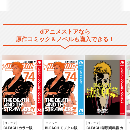
ルパン三世 PART5
dアニメストアなら
原作コミック＆ノベルも購入できる！
ルパン三世 PART6
ルパン三世 風魔一族の陰謀
ルパン三世TVSP #01 バイバ
コミック
コミック
コミック
イ・リバティ…
BLEACH カラー版
BLEACH モノクロ版
BLEACH 獄頤鳴鳴篇 カ