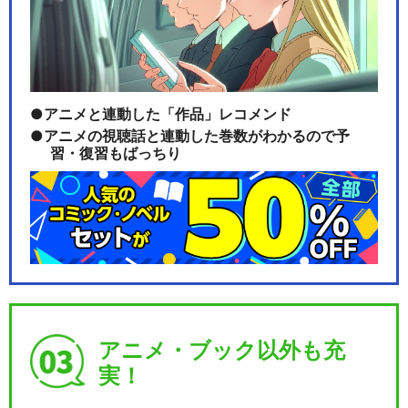
ルパン三世TVSP #13 アルカ
トラズ コネ…
アニメと連動した「作品」レコメンド
アニメの視聴話と連動した巻数がわかるので予
習・復習もばっちり
ルパン三世TVSP #14 EPISO
DE：0…
ルパン三世TVSP #15 お宝返
却大作戦!!
アニメ・ブック以外も充
実！