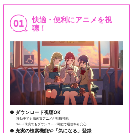
ルパン三世TVSP #05 ルパン
暗殺指令
快適・便利にアニメを視
聴！
ルパン三世TVSP #06 燃えよ
斬鉄剣
ルパン三世TVSP #07 ハリマ
オの財宝を追…
ルパン三世TVSP #08 トワイ
ダウンロード視聴OK
ライト☆ジェ…
移動中でも高画質アニメが視聴可能
Wi-Fi環境でもダウンロード可能で通信料も安心
充実の検索機能や「気になる」登録