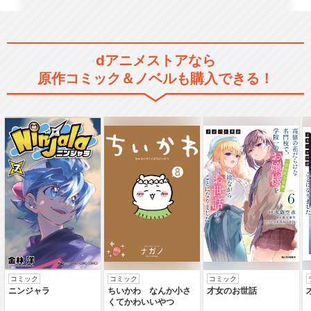
ルパン三世 PART5
dアニメストアなら
原作コミック＆ノベルも購入できる！
ルパン三世 PART6
ルパン三世 風魔一族の陰謀
コミック
コミック
コミック
ルパン三世TVSP #01 バイバ
ニンジャラ
ちいかわ なんか小さ
才女のお世話
イ・リバティ…
くてかわいいやつ