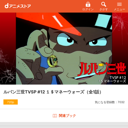
ログイン
さがす
メニュー
ルパン三世TVSP #12 １＄マネーウォーズ
（全1話）
気になる登録数：
7032
720p
関連ブック