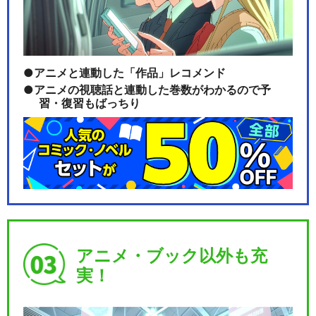
ルパン三世TVSP #14 EPISO
アニメと連動した「作品」レコメンド
DE：0…
アニメの視聴話と連動した巻数がわかるので予
習・復習もばっちり
ルパン三世TVSP #15 お宝返
却大作戦!!
ルパン三世TVSP #16 盗まれ
アニメ・ブック以外も充
たルパン～コ…
実！