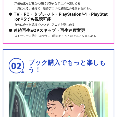
声優検索など独自の機能で好きなアニメを楽しめる
「気になる」登録で、新作アニメの最新話の追加をお知らせ
ルパン三世TVSP #09 ワルサ
TV・PC・タブレット・PlayStation®4・PlayStat
ーＰ３８
ion®5でも視聴可能
自分に合った環境でいつでもアニメを楽しめる
連続再生&OPスキップ・再生速度変更
ストーリーに熱中しながら、1日にたくさんのアニメを楽しめる
ルパン三世TVSP #10 炎の記
憶 ～Tok…
ブック購入でもっと楽しも
う！
ルパン三世TVSP #11 愛の
ダ・カーポ ～…
ルパン三世TVSP #13 アルカ
トラズ コネ…