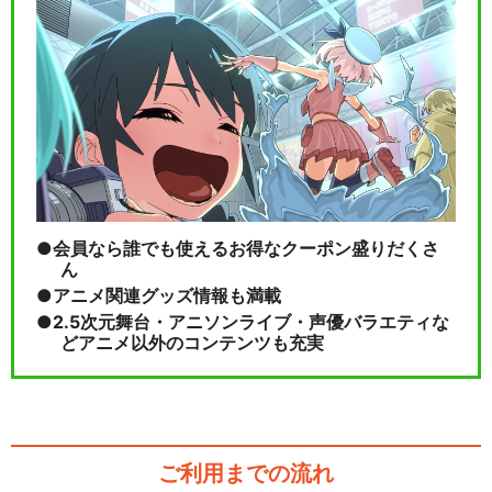
ルパン三世TVSP #17 天使の
策略～夢のカ…
ルパン三世TVSP #18 セブン
デイズ・ラプ…
会員なら誰でも使えるお得なクーポン盛りだくさ
ん
アニメ関連グッズ情報も満載
閉じる
2.5次元舞台・アニソンライブ・声優バラエティな
どアニメ以外のコンテンツも充実
ご利用までの流れ