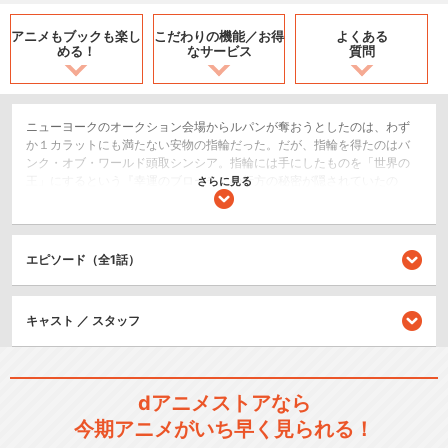
アニメもブックも
楽し
こだわりの機能／
お得
よくある
める！
なサービス
質問
ニューヨークのオークション会場からルパンが奪おうとしたのは、わず
か１カラットにも満たない安物の指輪だった。だが、指輪を得たのはバ
ンク・オブ・ワールド頭取シンシア。指輪には手にしたものを「世界の
王」にするという『幸運のブローチ』の行方の秘密が隠されていたの
さらに見る
だ。美貌の歌姫サンディの声に惚れこんだルパンは、彼女にブローチを
送ろうとしていたのだが、指輪の争奪戦の最中、敵の銃弾に倒れてしま
う。ルパンを埋葬し仇討ちに向かった次元たちも罠に嵌ってしまい……。
ルパンは本当に死んでしまったのか？ 権力者の手を渡り歩き、巨大な
エピソード（全1話）
権力をもたらしてきたというブローチをめぐり、世界を巻き込んだマネ
ーウォーズが始まる！
アクション/バトル
キャスト ／ スタッフ
ドラマ/青春
シリーズ／関連のアニメ作品
dアニメストアなら
今期アニメがいち早く見られる！
ルパン三世 PART1