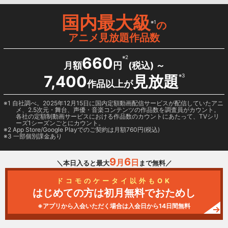
国内最大級
※1
の
アニメ見放題作品数
660
※2
月額
円
(税込) ～
7,400
見放題
※3
作品以上が
1 自社調べ。2025年12月15日に国内定額動画配信サービスが配信していたアニ
メ、2.5次元・舞台、声優・音楽コンテンツの作品数を調査員がカウント。
各社の定額制動画サービスにおける作品数のカウントにあたって、TVシリ
ーズ1シーズンごとにカウント。
2
App Store/Google Play
でのご契約は月額760円(税込)
3 一部個別課金あり
9
6
月
日
＼本日入ると最大
まで無料／
ドコモのケータイ以外もOK
はじめての方は初月無料でおためし
※アプリから入会いただく場合は入会日から14日間無料