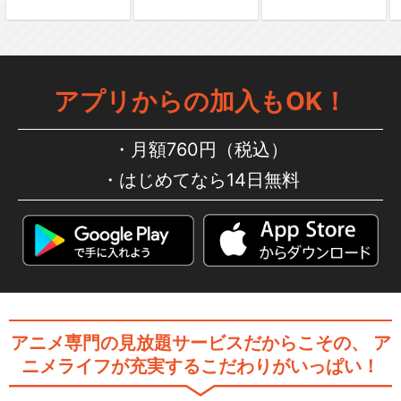
ルパン三世TVSP #02 ヘミン
アプリからの加入もOK！
グウェイ・ペ…
月額760円（税込）
はじめてなら14日無料
ルパン三世TVSP #03 ナポレ
オンの辞書を…
ルパン三世TVSP #04 ロシア
より愛をこめて
アニメ専門の見放題サービスだからこその、
ア
ニメライフが充実するこだわりがいっぱい！