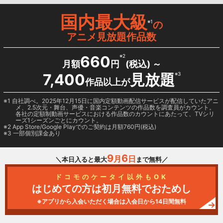
国内最大級
※1
の
アニメ見放題作品数
660
※2
月額
円
(税込) ～
7,400
見放題
※3
作品以上が
1 自社調べ。2025年12月15日に国内定額動画配信サービスが配信していたアニ
メ、2.5次元・舞台、声優・音楽コンテンツの作品数を調査員がカウント。
各社の定額制動画サービスにおける作品数のカウントにあたって、TVシリ
ーズ1シーズンごとにカウント。
2
App Store/Google Play
でのご契約は月額760円(税込)
3 一部個別課金あり
9
6
月
日
＼本日入ると最大
まで無料／
ドコモのケータイ以外もOK
はじめての方は初月無料でおためし
※アプリから入会いただく場合は入会日から14日間無料