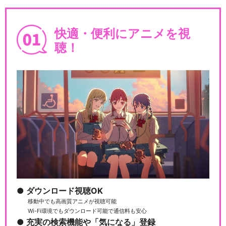
快適・便利にアニメを視
ミュージカル『刀剣乱舞』 ～
真剣乱舞祭2017～
聴！
ミュージカル『刀剣乱舞』 ～
結びの響、始まりの…
ミュージカル『刀剣乱舞』 ～
阿津賀志山異聞20…
ダウンロード視聴OK
移動中でも高画質アニメが視聴可能
Wi-Fi環境でもダウンロード可能で通信料も安心
ミュージカル『刀剣乱舞』
充実の検索機能や「気になる」登録