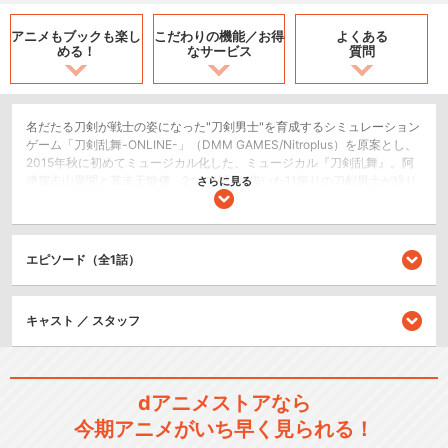
アニメもブックも
楽し
こだわりの機能／
お得
よくある
める！
なサービス
質問
名だたる刀剣が戦士の姿になった"刀剣男士"を育成するシミュレーション
ゲーム「刀剣乱舞-ONLINE-」（DMM GAMES/Nitroplus）を原案とし、
2015年秋に初めてミュージカル化した、ミュージカル『刀剣乱舞』。阿
津賀志山異聞と幕末天狼傳、2つの物語を描いた11振りの刀剣男士が繰り
さらに見る
広げる今回のライブは、ミュージカルならではの魅力をたっぷりと詰め
込み、"ライブ"という言葉から想像するものとは一味違う、物語仕立ての
構成に。トライアル公演～幕末天狼傳までのミュージカルナンバー、ラ
イブナンバーから選りすぐりの楽曲を、全力で歌い踊ります。
エピソード（全1話）
2.5次元舞台
キャスト ／ スタッフ
シリーズ／関連のアニメ作品
刀剣乱舞-花丸-
dアニメストアなら
今期アニメがいち早く見られる！