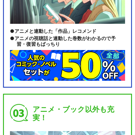
ミュージカル『刀剣乱舞』 ～
葵咲本紀～
アニメと連動した「作品」レコメンド
アニメの視聴話と連動した巻数がわかるので予
習・復習もばっちり
ミュージカル『刀剣乱舞』 歌
合 乱舞狂乱 20…
ミュージカル『刀剣乱舞』 髭
切膝丸 双騎出陣 …
アニメ・ブック以外も充
実！
ミュージカル『刀剣乱舞』 ～
幕末天狼傳～(20…