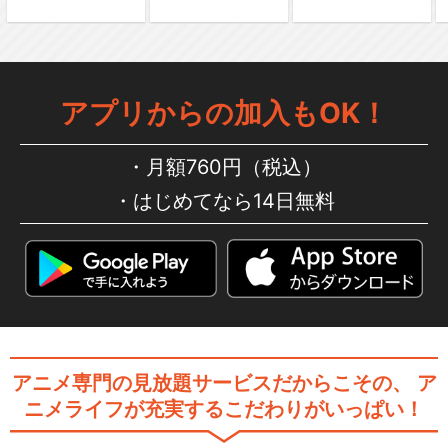
ミュージカル『刀剣乱舞』 ～
三百年の子守唄～
アプリからの加入もOK！
ミュージカル『刀剣乱舞』 in
月額760円（税込）
嚴島神社
はじめてなら14日無料
ミュージカル『刀剣乱舞』
加州清光 単騎出陣2…
アニメ専門の見放題サービスだからこその、
ア
ミュージカル『刀剣乱舞』 ～
ニメライフが充実するこだわりがいっぱい！
つはものどもがゆめ…