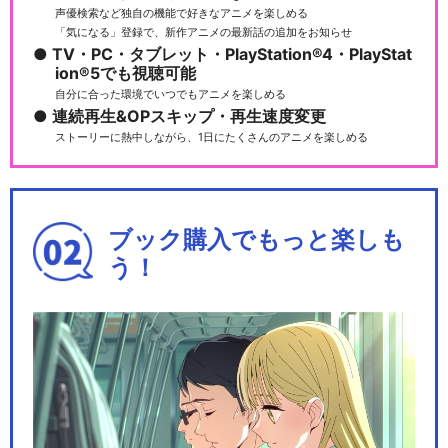
加州清光 単騎出陣2…
声優検索など独自の機能で好きなアニメを楽しめる
「気になる」登録で、新作アニメの最新話の追加をお知らせ
TV・PC・タブレット・PlayStation®4・PlayStat
ion®5でも視聴可能
自分に合った環境でいつでもアニメを楽しめる
ミュージカル『刀剣乱舞』 ～
連続再生&OPスキップ・再生速度変更
真剣乱舞祭2018～
ストーリーに熱中しながら、1日にたくさんのアニメを楽しめる
ミュージカル『⼑剣乱舞』 ～
ブック購入でもっと楽しも
三百年の子守唄～(…
う！
ミュージカル『刀剣乱舞』 髭
切膝丸 双騎出陣2…