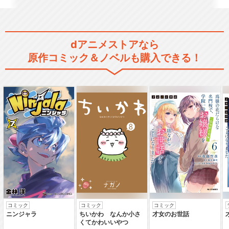
dアニメストアなら
活撃 刀剣乱舞
原作コミック＆ノベルも購入できる！
ミュージカル『刀剣乱舞』 ～
阿津賀志山異聞～
ミュージカル『刀剣乱舞』 ～
幕末天狼傳～
コミック
コミック
コミック
ニンジャラ
ちいかわ なんか小さ
才女のお世話
くてかわいいやつ