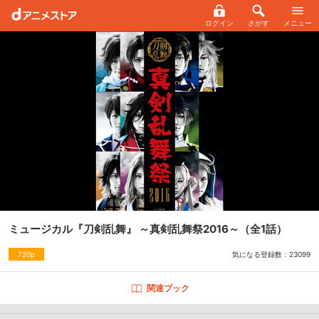
ログイン
さがす
メニュー
ミュージカル『刀剣乱舞』 ～真剣乱舞祭2016～
（全1話）
気になる登録数：
23099
720p
関連ブック