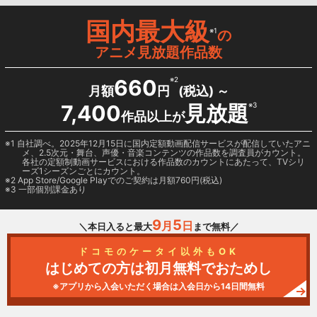
国内最大級
※1
の
アニメ見放題作品数
660
※2
月額
円
(税込) ～
7,400
見放題
※3
作品以上が
1 自社調べ。2025年12月15日に国内定額動画配信サービスが配信していたアニ
メ、2.5次元・舞台、声優・音楽コンテンツの作品数を調査員がカウント。
各社の定額制動画サービスにおける作品数のカウントにあたって、TVシリ
ーズ1シーズンごとにカウント。
2
App Store/Google Play
でのご契約は月額760円(税込)
3 一部個別課金あり
9
5
月
日
＼本日入ると最大
まで無料／
ドコモのケータイ以外もOK
はじめての方は初月無料でおためし
※アプリから入会いただく場合は入会日から14日間無料