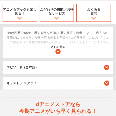
アニメもブックも
楽し
こだわりの機能／
お得
よくある
める！
なサービス
質問
"時は西暦2205年。歴史改変を目論む“歴史修正主義者”による、過去への
攻撃がはじまった。歴史を守る使命を与えられた“審神者（さにわ）”によ
って励起された最強の付喪神“刀剣男士（とうけんだんし）”。これはそん
な彼らが、とある“本丸”を舞台に、ひたむきに、そしてほがらかに生き
さらに見る
る“花丸”な日々の物語。"
ドラマ/青春
エピソード（全12話）
シリーズ／関連のアニメ作品
キャスト ／ スタッフ
刀剣乱舞-花丸-
dアニメストアなら
今期アニメがいち早く見られる！