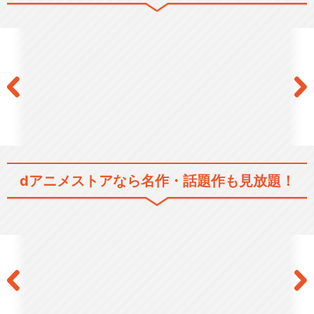
特『刀剣乱舞-花丸-』～雪ノ
巻～
特『刀剣乱舞-花丸-』～月ノ
巻～
特『刀剣乱舞-花丸-』～華ノ
dアニメストアなら
名作・話題作も見放題！
巻～
活撃 刀剣乱舞