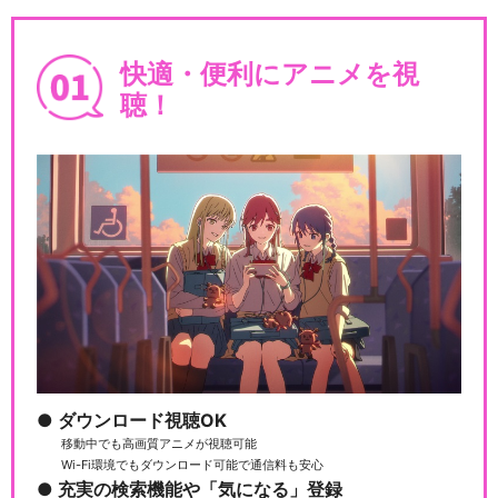
ミュージカル『刀剣乱舞』 ～
真剣乱舞祭2017～
快適・便利にアニメを視
聴！
ミュージカル『刀剣乱舞』 ～
結びの響、始まりの…
ミュージカル『刀剣乱舞』 ～
阿津賀志山異聞20…
ダウンロード視聴OK
ミュージカル『刀剣乱舞』
加州清光 単騎出陣2…
移動中でも高画質アニメが視聴可能
Wi-Fi環境でもダウンロード可能で通信料も安心
充実の検索機能や「気になる」登録