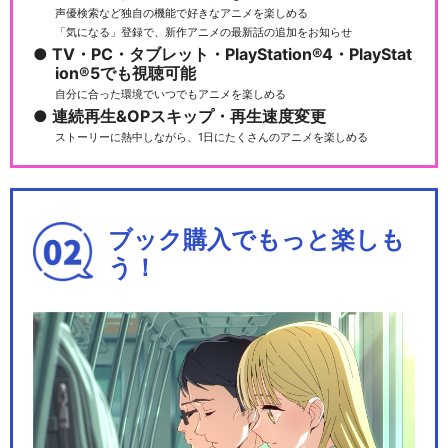
声優検索など独自の機能で好きなアニメを楽しめる
「気になる」登録で、新作アニメの最新話の追加をお知らせ
TV・PC・タブレット・PlayStation®4・PlayStat
ミュージカル『刀剣乱舞』 ～
ion®5でも視聴可能
真剣乱舞祭2018～
自分に合った環境でいつでもアニメを楽しめる
連続再生&OPスキップ・再生速度変更
ストーリーに熱中しながら、1日にたくさんのアニメを楽しめる
ミュージカル『⼑剣乱舞』 ～
三百年の子守唄～(…
ブック購入でもっと楽しも
う！
ミュージカル『刀剣乱舞』 髭
切膝丸 双騎出陣2…
ミュージカル『刀剣乱舞』 ～
葵咲本紀～