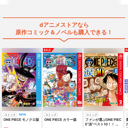
ミュージカル『刀剣乱舞』 ～
阿津賀志山異聞～
dアニメストアなら
原作コミック＆ノベルも購入できる！
ミュージカル『刀剣乱舞』 ～
幕末天狼傳～
ミュージカル『刀剣乱舞』 ～
真剣乱舞祭2016～
コミック
コミック
コミック
ミュージカル『刀剣乱舞』 ～
ONE PIECE モノクロ版
ONE PIECE カラー版
ファンが選ぶONE PIEC
三百年の子守唄～
E“涙”ベスト10！！ ～