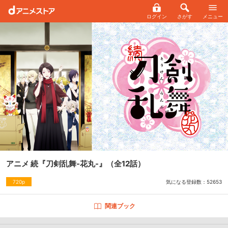
ログイン
さがす
メニュー
アニメ 続『刀剣乱舞-花丸-』
（全12話）
気になる登録数：
52653
720p
関連ブック