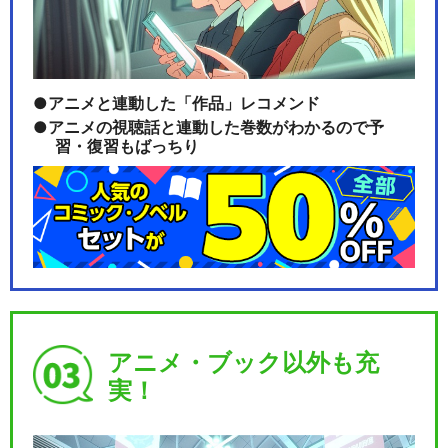
ミュージカル『刀剣乱舞』 歌
アニメと連動した「作品」レコメンド
合 乱舞狂乱 20…
アニメの視聴話と連動した巻数がわかるので予
習・復習もばっちり
ミュージカル『刀剣乱舞』 髭
切膝丸 双騎出陣 …
ミュージカル『刀剣乱舞』 ～
アニメ・ブック以外も充
幕末天狼傳～(20…
実！