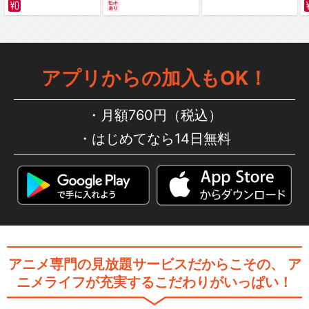
サバイバルの海 超新星
編～ カラー版
ミュージカル『刀剣乱舞』 in
アプリからの加入もOK！
嚴島神社
月額760円（税込）
はじめてなら14日無料
ミュージカル『刀剣乱舞』
加州清光 単騎出陣2…
ミュージカル『刀剣乱舞』 ～
つはものどもがゆめ…
アニメ専門の見放題サービスだからこその、
ア
ニメライフが充実するこだわりがいっぱい！