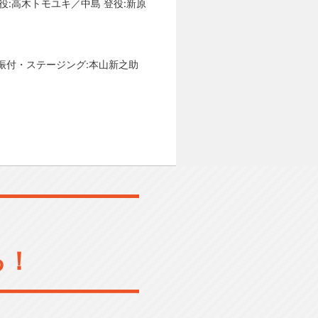
役:高木トモユキ／中島 登役:新原
忠次／振付・ステージング:本山新之助
る！