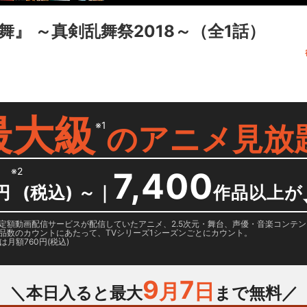
』 ～真剣乱舞祭2018～
（全1話）
最大級
※1
の
アニメ見放
※2
7,400
円
(税込) ～
｜
作品以上が
日に国内定額動画配信サービスが配信していたアニメ、2.5次元・舞台、声優・音楽コン
品数のカウントにあたって、TVシリーズ1シーズンごとにカウント。
月額760円(税込)
9
7
月
日
＼本日入ると最大
まで無料／