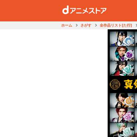
ホーム
さがす
全作品リスト[た行]