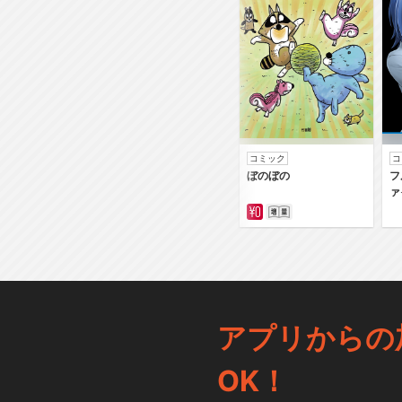
コミック
コ
ぼのぼの
フ
ァ
アプリからの
OK！