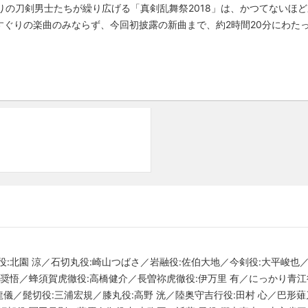
りの刀剣男士たちが繰り広げる「真剣乱舞祭2018」は、かつてないほ
すぐりの楽曲のみならず、今回初披露の新曲まで、約2時間20分にわた
役:北園 涼／石切丸役:崎山つばさ／岩融役:佐伯大地／今剣役:大平峻也
本奨悟／蜂須賀虎徹役:高橋健介／長曽祢虎徹役:伊万里 有／にっかり青江
田龍儀／髭切役:三浦宏規／膝丸役:高野 洸／陸奥守吉行役:田村 心／巴形