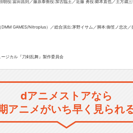
朝役:冨田昌則／藤原泰衡役:加古臨王／近藤 勇役:郷本直也／土方歳三
（DMM GAMES/Nitroplus）／総合演出:茅野イサム／脚本:御笠ノ
LC/ミュージカル『刀剣乱舞』製作委員会
dアニメストアなら
期アニメがいち早く見られ