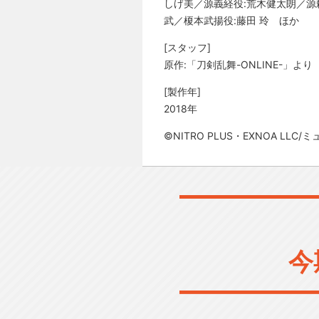
しげ美／源義経役:荒木健太朗／源頼
武／榎本武揚役:藤田 玲 ほか
[スタッフ]
原作:「刀剣乱舞-ONLINE-」より
[製作年]
2018年
©NITRO PLUS・EXNOA L
今