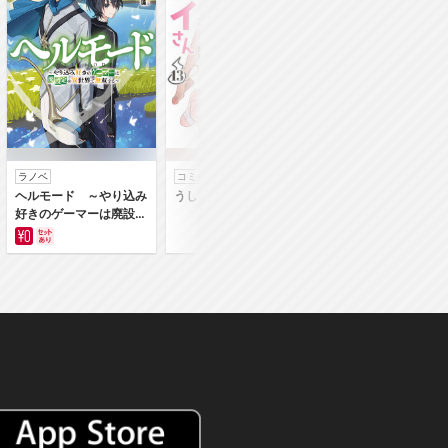
ラノベ
コミック
コミック
ヘルモード ～やり込み
うしろの正面カムイさん
うちの弟どもがすみ
好きのゲーマーは廃設定
ん
の異世界で無双する～