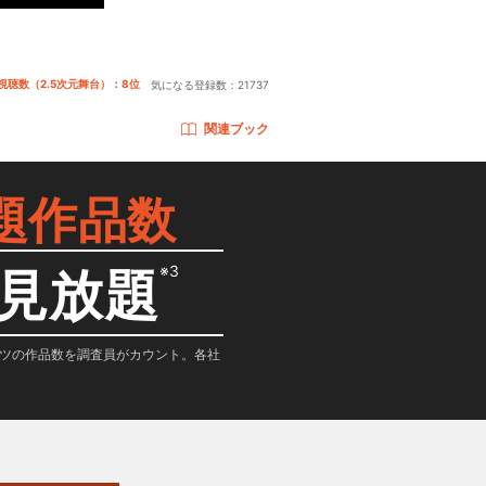
視聴数（2.5次元舞台）：8位
気になる登録数：
21737
関連ブック
題作品数
※3
見放題
テンツの作品数を調査員がカウント。各社