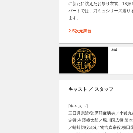
に新たに誂えたお祭り衣裳。18振
パートでは、刀ミュシリーズ選り
ます。
2.5次元舞台
本編
キャスト ／ スタッフ
[キャスト]
三日月宗近役:黒羽麻璃央／小狐丸
定役:有澤樟太郎／堀川国広役:阪
／蜻蛉切役:spi／物吉貞宗役:横