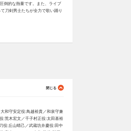
ど圧倒的な熱量です。また、ライブ
って刀剣男士たちが全力で歌い踊り
／大和守安定役:鳥越裕貴／和泉守兼
役:荒木宏文／千子村正役:太田基裕
薙刀役:丘山晴己／武蔵坊弁慶役:田中