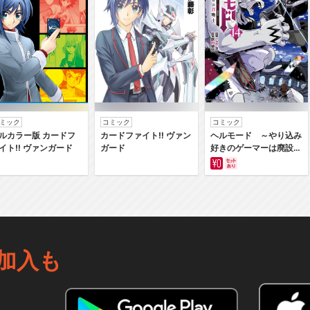
ミック
コミック
コミック
ルカラー版 カードフ
カードファイト‼ ヴァン
ヘルモード ～やり込み
イト‼ ヴァンガード
ガード
好きのゲーマーは廃設定
の異世界で無双する～は
じまりの召喚士
加入も