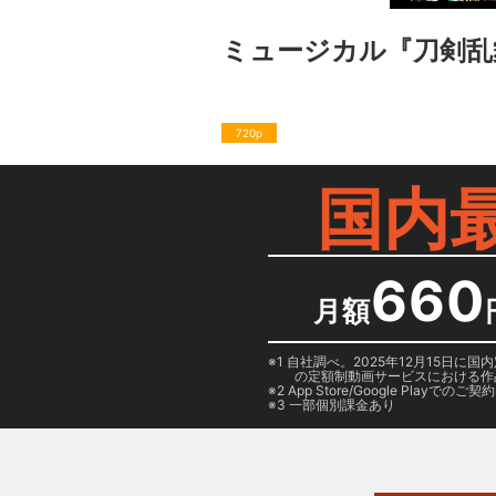
ミュージカル『刀剣乱舞
720p
国内
660
月額
1 自社調べ。2025年12月15
の定額制動画サービスにおける作
2
App Store/Google Play
でのご契約は
3 一部個別課金あり