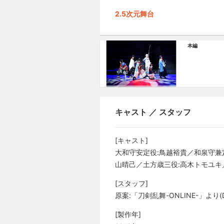
2.5次元舞台
本編
キャスト ／ スタッフ
[キャスト]
大和守安定役:鳥越裕貴／和泉守兼定
山晴己／土方歳三役:高木トモユキ／
[スタッフ]
原案:「刀剣乱舞-ONLINE-」より
[製作年]