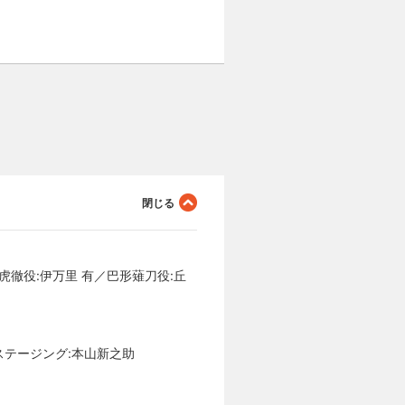
虎徹役:伊万里 有／巴形薙刀役:丘
付・ステージング:本山新之助