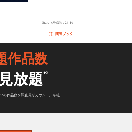
）
気になる登録数：
21130
関連ブック
題作品数
※3
見放題
テンツの作品数を調査員がカウント。各社