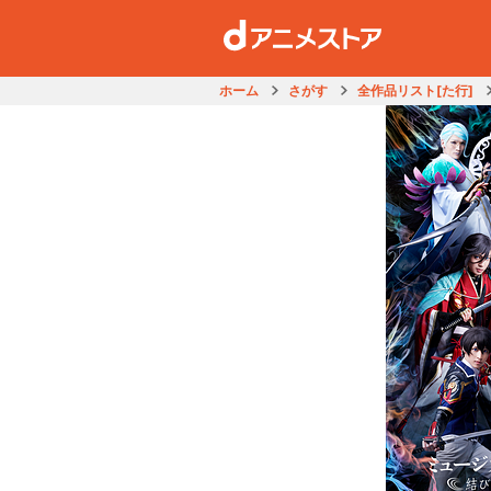
ホーム
さがす
全作品リスト[た行]