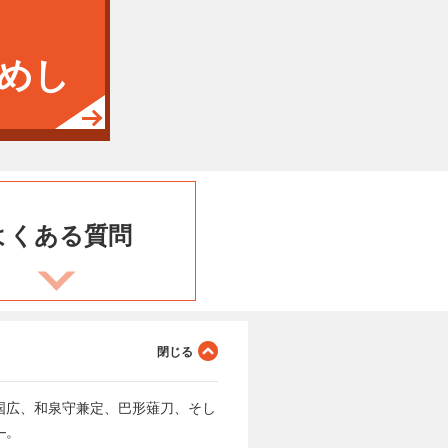
めし
よくある
質問
国広、和泉守兼定、巴形薙刀、そし
―。