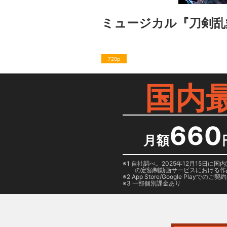
ミュージカル『刀剣乱
720p
国内
660
月額
1 自社調べ。2025年12月15
の定額制動画サービスにおける作
2
App Store/Google Play
でのご契約は
3 一部個別課金あり