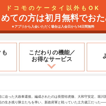
ドコモのケータイ以外もOK
じめての方は初月無料でおた
※アプリから入会いただく場合は入会日から14日間無料
クも
こだわりの機能／
お得なサービス
前に迫った大政奉還後。編成されたのは長曽祢虎徹、大和守安定、堀川
組の生き残り隊士たちを率い、新政府軍と戦っていた土方歳三だった―