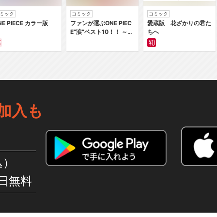
ミック
コミック
コミック
NE PIECE カラー版
ファンが選ぶONE PIEC
愛蔵版 花ざかりの君た
E“涙”ベスト10！！ ～サ
ちへ
バイバルの海 超新星編
～ カラー版
加入も
込）
日無料