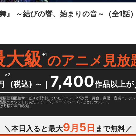
舞』 ～結びの響、始まりの音～
（全1話
最大級
※1
の
アニメ見放
※2
7,400
円
(税込) ～
｜
作品以上が
日に国内定額動画配信サービスが配信していたアニメ、2.5次元・舞台、声優・音楽コン
品数のカウントにあたって、TVシリーズ1シーズンごとにカウント。
月額760円(税込)
9
5
月
日
＼本日入ると最大
まで無料／