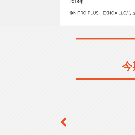
2018年
©NITRO PLUS・EXNOA L
今