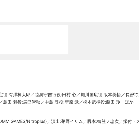
役:有澤樟太郎／陸奥守吉行役:田村 心／堀川国広役:阪本奨悟／長曽祢
島田 魁役:辰巳智秋／中島 登役:新原 武／榎本武揚役:藤田 玲 ほか
(DMM GAMES/Nitroplus)／演出:茅野イサム／脚本:御笠ノ忠次／振