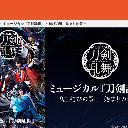
ミュージカル『刀剣乱舞』 ～結びの響、始まりの音～