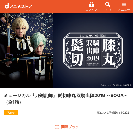
ログイン
さがす
メニュー
ミュージカル『刀剣乱舞』 髭切膝丸 双騎出陣2019 ～SOGA～
（全1話）
気になる登録数：
19326
720p
関連ブック