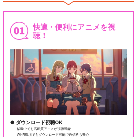
ミュージカル『刀剣乱舞』 ～
つはものどもがゆめ…
快適・便利にアニメを視
聴！
ミュージカル『刀剣乱舞』 ～
真剣乱舞祭2017～
ミュージカル『刀剣乱舞』 ～
結びの響、始まりの…
ミュージカル『刀剣乱舞』 ～
ダウンロード視聴OK
阿津賀志山異聞20…
移動中でも高画質アニメが視聴可能
Wi-Fi環境でもダウンロード可能で通信料も安心