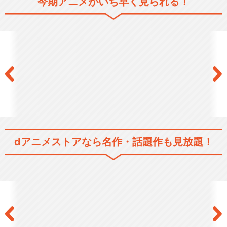
今期アニメがいち早く見られる！
アニメ 続『刀剣乱舞-花丸-』
特『刀剣乱舞-花丸-』～雪ノ
巻～
特『刀剣乱舞-花丸-』～月ノ
巻～
dアニメストアなら
名作・話題作も見放題！
特『刀剣乱舞-花丸-』～華ノ
巻～