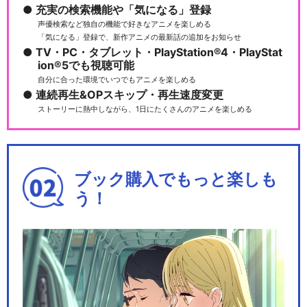
充実の検索機能や「気になる」登録
声優検索など独自の機能で好きなアニメを楽しめる
「気になる」登録で、新作アニメの最新話の追加をお知らせ
ミュージカル『刀剣乱舞』
TV・PC・タブレット・PlayStation®4・PlayStat
加州清光 単騎出陣2…
ion®5でも視聴可能
自分に合った環境でいつでもアニメを楽しめる
連続再生&OPスキップ・再生速度変更
ストーリーに熱中しながら、1日にたくさんのアニメを楽しめる
ミュージカル『刀剣乱舞』 ～
真剣乱舞祭2018～
ブック購入でもっと楽しも
う！
ミュージカル『⼑剣乱舞』 ～
三百年の子守唄～(…
ミュージカル『刀剣乱舞』 ～