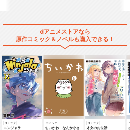
活撃 刀剣乱舞
dアニメストアなら
原作コミック＆ノベルも購入できる！
ミュージカル『刀剣乱舞』 ～
阿津賀志山異聞～
ミュージカル『刀剣乱舞』 ～
幕末天狼傳～
ミュージカル『刀剣乱舞』 ～
コミック
コミック
コミック
真剣乱舞祭2016～
ニンジャラ
ちいかわ なんか小さ
才女のお世話