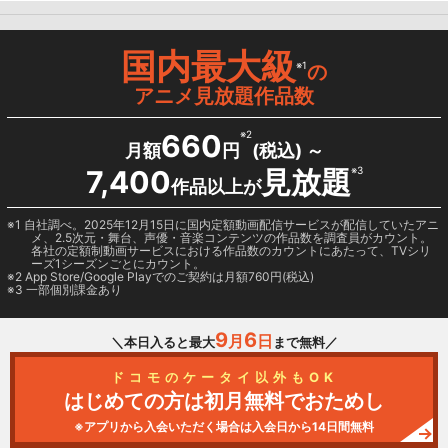
国内最大級
※1
の
アニメ見放題作品数
660
※2
月額
円
(税込) ～
7,400
見放題
※3
作品以上が
1 自社調べ。2025年12月15日に国内定額動画配信サービスが配信していたアニ
メ、2.5次元・舞台、声優・音楽コンテンツの作品数を調査員がカウント。
各社の定額制動画サービスにおける作品数のカウントにあたって、TVシリ
ーズ1シーズンごとにカウント。
2
App Store/Google Play
でのご契約は月額760円(税込)
3 一部個別課金あり
9
6
月
日
＼本日入ると最大
まで無料／
ドコモのケータイ以外もOK
はじめての方は初月無料でおためし
※アプリから入会いただく場合は入会日から14日間無料