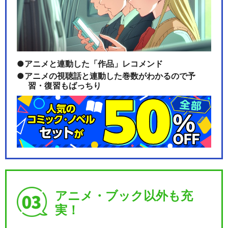
葵咲本紀～
ミュージカル『刀剣乱舞』 歌
合 乱舞狂乱 20…
アニメと連動した「作品」レコメンド
アニメの視聴話と連動した巻数がわかるので予
習・復習もばっちり
ミュージカル『刀剣乱舞』 髭
切膝丸 双騎出陣 …
ミュージカル『刀剣乱舞』 ～
幕末天狼傳～(20…
アニメ・ブック以外も充
実！