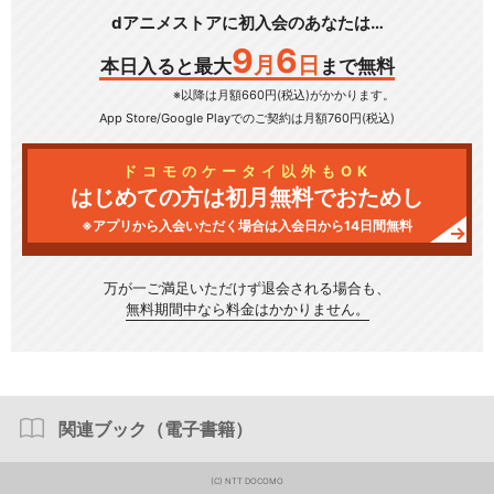
dアニメストアに初入会のあなたは…
9
6
月
日
本日入ると最大
まで無料
※以降は月額660円(税込)がかかります。
App Store/Google Play
でのご契約は月額760円(税込)
ドコモのケータイ以外もOK
はじめての方は初月無料でおためし
※アプリから入会いただく場合は入会日から14日間無料
万が一ご満足いただけず
退会される場合も、
無料期間中なら料金はかかりません。
関連ブック（電子書籍）
(C) NTT DOCOMO