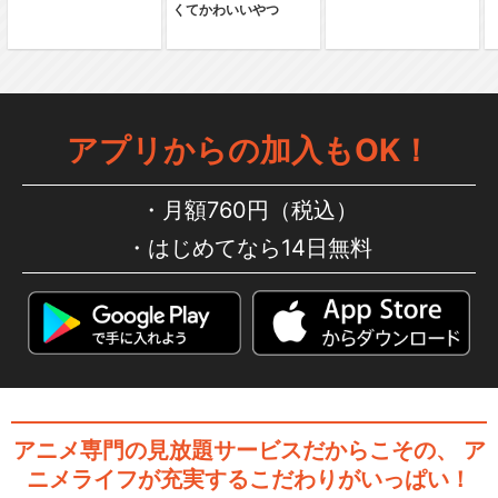
くてかわいいやつ
ミュージカル『刀剣乱舞』 ～
三百年の子守唄～
アプリからの加入もOK！
月額760円（税込）
ミュージカル『刀剣乱舞』 in
はじめてなら14日無料
嚴島神社
ミュージカル『刀剣乱舞』
加州清光 単騎出陣2…
アニメ専門の見放題サービスだからこその、
ア
ニメライフが充実するこだわりがいっぱい！