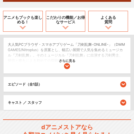
アニメもブックも
楽し
こだわりの機能／
お得
よくある
める！
なサービス
質問
大人気PCブラウザ・スマホアプリゲーム「刀剣乱舞-ONLINE-」（DMM
GAMES/Nitroplus）を原案とし、幅広い展開で人気を集めるミュージカ
ル『刀剣乱舞』。そのミュージカル『刀剣乱舞』に出演する刀剣男士、
髭切と膝丸による初めての双騎出陣！
さらに見る
2.5次元舞台
シリーズ／関連のアニメ作品
エピソード（全1話）
刀剣乱舞-花丸-
キャスト ／ スタッフ
dアニメストアなら